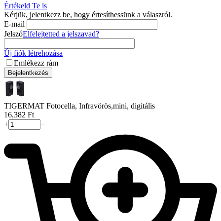
Értékeld Te is
Kérjük, jelentkezz be, hogy értesíthessünk a válaszról.
E-mail
Jelszó
Elfelejtetted a jelszavad?
Új fiók létrehozása
Emlékezz rám
Bejelentkezés
TIGERMAT Fotocella, Infravörös,mini, digitális
16,382
Ft
+
−