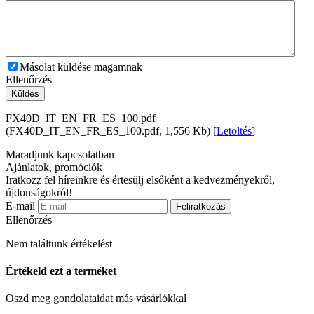
Másolat küldése magamnak
Ellenőrzés
Küldés
FX40D_IT_EN_FR_ES_100.pdf
(FX40D_IT_EN_FR_ES_100.pdf, 1,556 Kb) [
Letöltés
]
Maradjunk kapcsolatban
Ajánlatok, promóciók
Iratkozz fel híreinkre és értesülj elsőként a kedvezményekről,
újdonságokról!
E-mail
Feliratkozás
Ellenőrzés
Nem találtunk értékelést
Értékeld ezt a terméket
Oszd meg gondolataidat más vásárlókkal