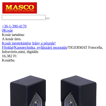
+36-1-390-4170
0
Kosár
Kosár tartalma:
A kosár üres.
Kosár megtekintése
Irány a pénztár!
Főoldal
/
Kaputechnika, nyílászáró mozgatás
/
TIGERMAT Fotocella,
Infravörös,mini, digitális
16,382
Ft
Kosárba