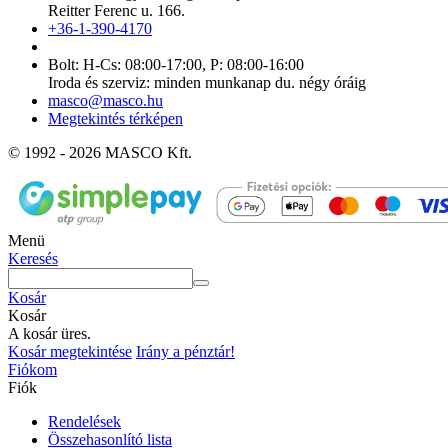
Reitter Ferenc u. 166.
+36-1-390-4170
Bolt: H-Cs: 08:00-17:00, P: 08:00-16:00
Iroda és szerviz: minden munkanap du. négy óráig
masco@masco.hu
Megtekintés térképen
© 1992 - 2026 MASCO Kft.
Menü
Keresés
Kosár
Kosár
A kosár üres.
Kosár megtekintése
Irány a pénztár!
Fiókom
Fiók
Rendelések
Összehasonlító lista