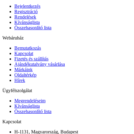
Bejelentkezés
Regisztráció
Rendelések
Kívánságlista
Összehasonlító lista
Webáruház
Bemutatkozás
Kapcsolat
Fizetés és szállítás
Ajándékutalvány vásárlása
Márkáink
Oldaltérkép
Hírek
Ügyfélszolgálat
Megrendeléseim
Kívánságlista
Összehasonlító lista
Kapcsolat
H-1131, Magyarország, Budapest