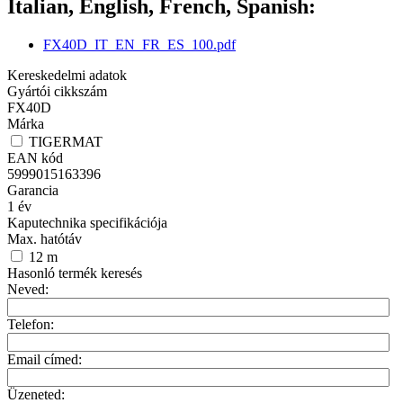
Italian, English, French, Spanish:
FX40D_IT_EN_FR_ES_100.pdf
Kereskedelmi adatok
Gyártói cikkszám
FX40D
Márka
TIGERMAT
EAN kód
5999015163396
Garancia
1
év
Kaputechnika specifikációja
Max. hatótáv
12
m
Hasonló termék keresés
Neved:
Telefon:
Email címed:
Üzeneted: