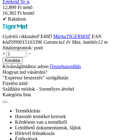
Értékeld Te is
12,899 Ft nettó
16,382 Ft bruttó
✔ Raktáron
Gyártói cikkszám
FX40D
Márka
TIGERMAT
EAN
kód
5999015163396
Garancia
1
év
Max. hatótáv
12
m
Jutalompontok:
pont
+
−
Kosárba
Kivánságlistához adom
Összehasonlítás
Hogyan tud vásárolni?
"Expressz beszerzés" szolgáltatás
Fizetési mód
Szállítási módok - Személyes átvétel
Kategória lista
Termékleírás
Hasonló terméket keresek
Kérdésem van a termékről
Letölthető dokumentumok, fájlok
Hírlevél feliratkozás
Értékelések