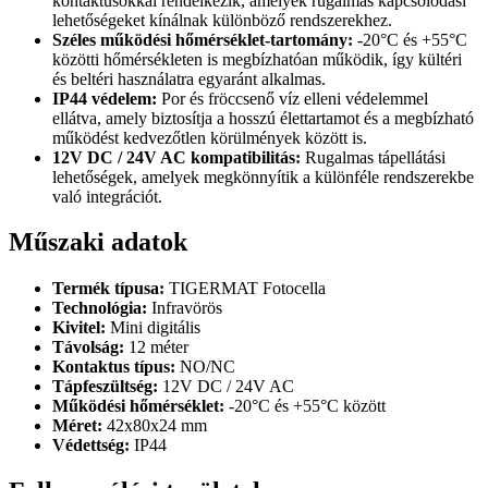
kontaktusokkal rendelkezik, amelyek rugalmas kapcsolódási
lehetőségeket kínálnak különböző rendszerekhez.
Széles működési hőmérséklet-tartomány:
-20°C és +55°C
közötti hőmérsékleten is megbízhatóan működik, így kültéri
és beltéri használatra egyaránt alkalmas.
IP44 védelem:
Por és fröccsenő víz elleni védelemmel
ellátva, amely biztosítja a hosszú élettartamot és a megbízható
működést kedvezőtlen körülmények között is.
12V DC / 24V AC kompatibilitás:
Rugalmas tápellátási
lehetőségek, amelyek megkönnyítik a különféle rendszerekbe
való integrációt.
Műszaki adatok
Termék típusa:
TIGERMAT Fotocella
Technológia:
Infravörös
Kivitel:
Mini digitális
Távolság:
12 méter
Kontaktus típus:
NO/NC
Tápfeszültség:
12V DC / 24V AC
Működési hőmérséklet:
-20°C és +55°C között
Méret:
42x80x24 mm
Védettség:
IP44