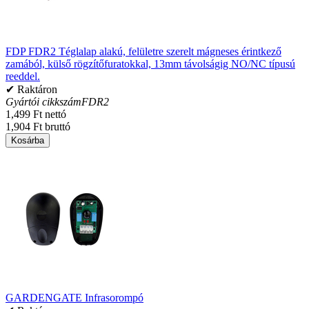
FDP FDR2 Téglalap alakú, felületre szerelt mágneses érintkező
zamából, külső rögzítőfuratokkal, 13mm távolságig NO/NC típusú
reeddel.
✔ Raktáron
Gyártói cikkszám
FDR2
1,499 Ft nettó
1,904 Ft bruttó
Kosárba
GARDENGATE Infrasorompó