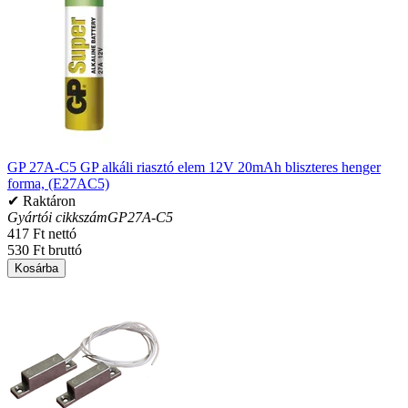
GP 27A-C5 GP alkáli riasztó elem 12V 20mAh bliszteres henger
forma, (E27AC5)
✔ Raktáron
Gyártói cikkszám
GP27A-C5
417 Ft nettó
530 Ft bruttó
Kosárba