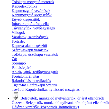
Tolókapu mozgató motorok
Kapuelektronika
Kapumozgató vezérlések
Kapumozgató kiegészítők
Egyéb kiegészítők
Infrasorompó - fotocella
Távirányítók, vevőegységek
Villogók
Vasalatok, szerelvények
Fogasléc
Kapuvasalat kiegészítő
Szárnyaskapu vasalatok
Tolókapu, úszókapu vasalatok
Zár
Sorompó
Padlásfeljáró
Ablak-, ajtó-, redőnymozgatás
Forgalomirányítás
Rakodóállás megvilágítás
TigerMat Garázskapu Szettek
További Kaputechnika, nyílászáró mozgatás
→
Beléptetők, munkaidő nyilvántartók, őrjárat ellenőrzők
Összes - Beléptetők, munkaidő nyilvántartók, őrjárat ellenőrző
Hálózati vezérlők (központok, kontrollerek)