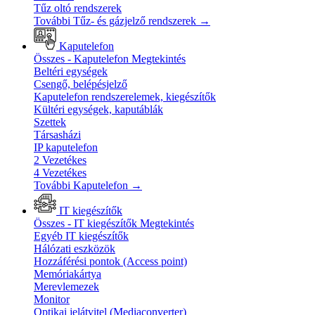
Tűz oltó rendszerek
További Tűz- és gázjelző rendszerek
→
Kaputelefon
Összes - Kaputelefon
Megtekintés
Beltéri egységek
Csengő, belépésjelző
Kaputelefon rendszerelemek, kiegészítők
Kültéri egységek, kaputáblák
Szettek
Társasházi
IP kaputelefon
2 Vezetékes
4 Vezetékes
További Kaputelefon
→
IT kiegészítők
Összes - IT kiegészítők
Megtekintés
Egyéb IT kiegészítők
Hálózati eszközök
Hozzáférési pontok (Access point)
Memóriakártya
Merevlemezek
Monitor
Optikai jelátvitel (Mediaconverter)