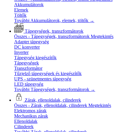
Akkumulátorok
Elemek
Töltők
További Akkumulátorok, elemek, töltők
→
Tápegységek, transzformátorok
Összes - Tápegységek, transzformátorok
Megtekintés
Adapter tápegység
DC konverter
Inverter
Tápegység kiegészítők
Tápegységek
Transzformátor
Tűzjelző tápegységek és kiegészítők
UPS - szünetmentes tápegység
LED tápegység
További Tápegységek, transzformátorok
→
Zárak, ellenoldalak, cilinderek
Összes - Zárak, ellenoldalak, cilinderek
Megtekintés
Elektromos zárak
Mechanikus zárak
Ellenoldalak
Cilinderek
További Zárak, ellenoldalak, cilinderek
→