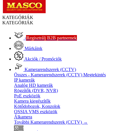
KATEGÓRIÁK
KATEGÓRIÁK
›
Regisztrálj B2B partnernek
Márkáink
Akciók / Promóciók
Kamerarendszerek (CCTV)
Összes - Kamerarendszerek (CCTV)
Megtekintés
IP kamerák
Analóg HD kamerák
Rögzítők (DVR, NVR)
PoE eszközök
Kamera kiegészítők
Kötődobozok, Konzolok
OSSIA VMS eszközök
Álkamera
További Kamerarendszerek (CCTV)
→