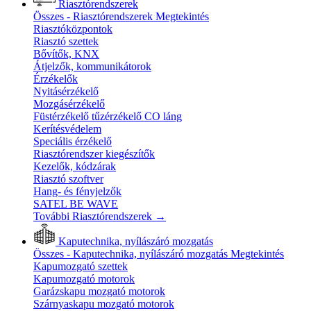
Riasztórendszerek
Összes - Riasztórendszerek
Megtekintés
Riasztóközpontok
Riasztó szettek
Bővítők, KNX
Átjelzők, kommunikátorok
Érzékelők
Nyitásérzékelő
Mozgásérzékelő
Füstérzékelő tűzérzékelő CO láng
Kerítésvédelem
Speciális érzékelő
Riasztórendszer kiegészítők
Kezelők, kódzárak
Riasztó szoftver
Hang- és fényjelzők
SATEL BE WAVE
További Riasztórendszerek
→
Kaputechnika, nyílászáró mozgatás
Összes - Kaputechnika, nyílászáró mozgatás
Megtekintés
Kapumozgató szettek
Kapumozgató motorok
Garázskapu mozgató motorok
Szárnyaskapu mozgató motorok