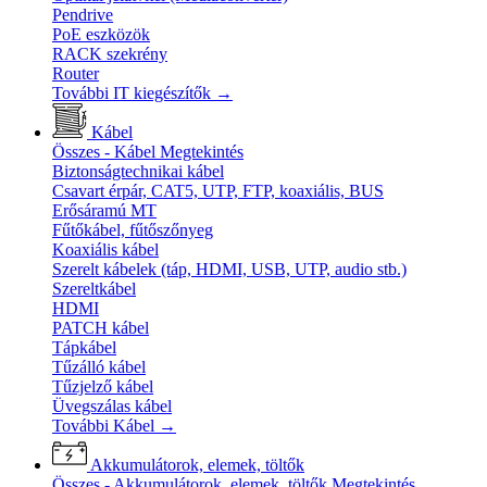
Pendrive
PoE eszközök
RACK szekrény
Router
További IT kiegészítők
→
Kábel
Összes - Kábel
Megtekintés
Biztonságtechnikai kábel
Csavart érpár, CAT5, UTP, FTP, koaxiális, BUS
Erősáramú MT
Fűtőkábel, fűtőszőnyeg
Koaxiális kábel
Szerelt kábelek (táp, HDMI, USB, UTP, audio stb.)
Szereltkábel
HDMI
PATCH kábel
Tápkábel
Tűzálló kábel
Tűzjelző kábel
Üvegszálas kábel
További Kábel
→
Akkumulátorok, elemek, töltők
Összes - Akkumulátorok, elemek, töltők
Megtekintés