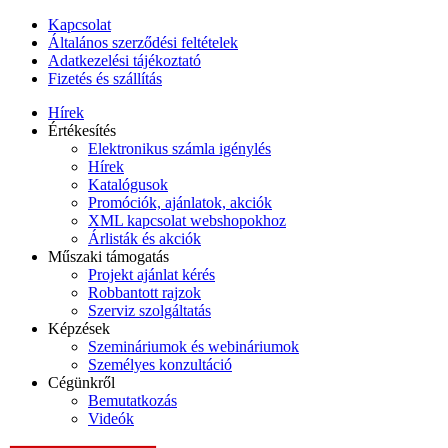
Kapcsolat
Általános szerződési feltételek
Adatkezelési tájékoztató
Fizetés és szállítás
Hírek
Értékesítés
Elektronikus számla igénylés
Hírek
Katalógusok
Promóciók, ajánlatok, akciók
XML kapcsolat webshopokhoz
Árlisták és akciók
Műszaki támogatás
Projekt ajánlat kérés
Robbantott rajzok
Szerviz szolgáltatás
Képzések
Szemináriumok és webináriumok
Személyes konzultáció
Cégünkről
Bemutatkozás
Videók