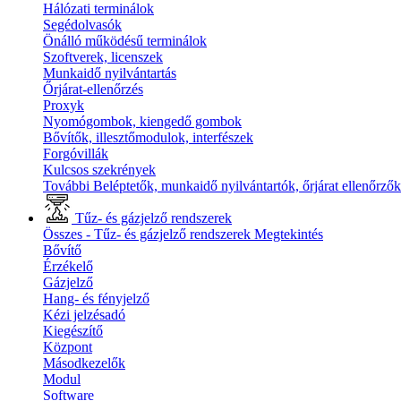
Hálózati terminálok
Segédolvasók
Önálló működésű terminálok
Szoftverek, licenszek
Munkaidő nyilvántartás
Őrjárat-ellenőrzés
Proxyk
Nyomógombok, kiengedő gombok
Bővítők, illesztőmodulok, interfészek
Forgóvillák
Kulcsos szekrények
További Beléptetők, munkaidő nyilvántartók, őrjárat ellenőrző
Tűz- és gázjelző rendszerek
Összes - Tűz- és gázjelző rendszerek
Megtekintés
Bővítő
Érzékelő
Gázjelző
Hang- és fényjelző
Kézi jelzésadó
Kiegészítő
Központ
Másodkezelők
Modul
Software