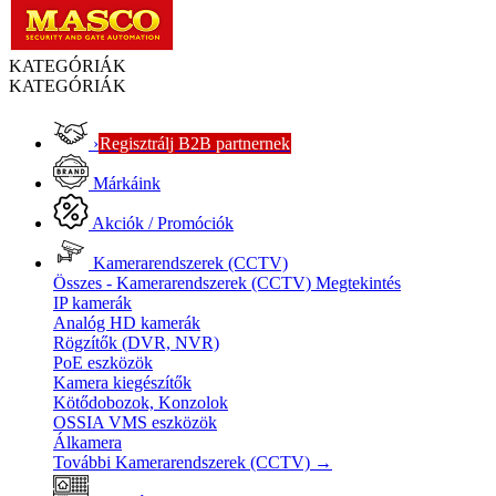
KATEGÓRIÁK
KATEGÓRIÁK
›
Regisztrálj B2B partnernek
Márkáink
Akciók / Promóciók
Kamerarendszerek (CCTV)
Összes - Kamerarendszerek (CCTV)
Megtekintés
IP kamerák
Analóg HD kamerák
Rögzítők (DVR, NVR)
PoE eszközök
Kamera kiegészítők
Kötődobozok, Konzolok
OSSIA VMS eszközök
Álkamera
További Kamerarendszerek (CCTV)
→