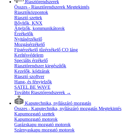
Riasztórendszerek
Összes - Riasztórendszerek
Megtekintés
Riasztóközpontok
Riasztó szettek
Bővítők, KNX
Átjelzők, kommunikátorok
Érzékelők
Nyitásérzékelő
Mozgásérzékelő
Füstérzékelő tűzérzékelő CO láng
Kerítésvédelem
Speciális érzékelő
Riasztórendszer kiegészítők
Kezelők, kódzárak
Riasztó szoftver
Hang- és fényjelzők
SATEL BE WAVE
További Riasztórendszerek
→
Kaputechnika, nyílászáró mozgatás
Összes - Kaputechnika, nyílászáró mozgatás
Megtekintés
Kapumozgató szettek
Kapumozgató motorok
Garázskapu mozgató motorok
Szárnyaskapu mozgató motorok