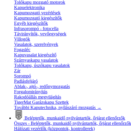
Tolókapu mozgató motorok
Kapuelektronika
Kapumozgató vezérlések
Kapumozgató kiegészítők
Egyéb kiegészítők
Infrasorompó - fotocella
Távirányítók, vevőegységek
Villogók
Vasalatok, szerelvények
Fogasléc
Kapuvasalat kiegészítő
Szárnyaskapu vasalatok
Tolókapu, úszókapu vasalatok
Zár
Sorompó
Padlásfeljáró
Ablak-, ajtó-, redőnymozgatás
Forgalomirányítás
Rakodóállás megvilágítás
TigerMat Garázskapu Szettek
További Kaputechnika, nyílászáró mozgatás
→
Beléptetők, munkaidő nyilvántartók, őrjárat ellenőrzők
Összes - Beléptetők, munkaidő nyilvántartók, őrjárat ellenőrző
Hálózati vezérlők (központok, kontrollerek)