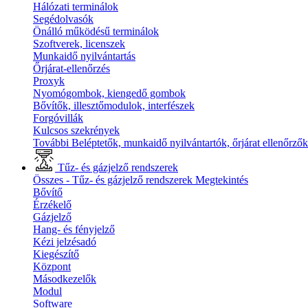
Hálózati terminálok
Segédolvasók
Önálló működésű terminálok
Szoftverek, licenszek
Munkaidő nyilvántartás
Őrjárat-ellenőrzés
Proxyk
Nyomógombok, kiengedő gombok
Bővítők, illesztőmodulok, interfészek
Forgóvillák
Kulcsos szekrények
További Beléptetők, munkaidő nyilvántartók, őrjárat ellenőrző
Tűz- és gázjelző rendszerek
Összes - Tűz- és gázjelző rendszerek
Megtekintés
Bővítő
Érzékelő
Gázjelző
Hang- és fényjelző
Kézi jelzésadó
Kiegészítő
Központ
Másodkezelők
Modul
Software