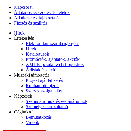
Kapcsolat
Általános szerződési feltételek
Adatkezelési tájékoztató
Fizetés és szállítás
Hírek
Értékesítés
Elektronikus számla igénylés
Hírek
Katalógusok
Promóciók, ajánlatok, akciók
XML kapcsolat webshopokhoz
Árlisták és akciók
Műszaki támogatás
Projekt ajánlat kérés
Robbantott rajzok
Szerviz szolgáltatás
Képzések
Szemináriumok és webináriumok
Személyes konzultáció
Cégünkről
Bemutatkozás
Videók