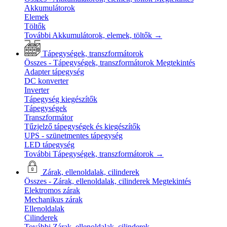
Akkumulátorok
Elemek
Töltők
További Akkumulátorok, elemek, töltők
→
Tápegységek, transzformátorok
Összes - Tápegységek, transzformátorok
Megtekintés
Adapter tápegység
DC konverter
Inverter
Tápegység kiegészítők
Tápegységek
Transzformátor
Tűzjelző tápegységek és kiegészítők
UPS - szünetmentes tápegység
LED tápegység
További Tápegységek, transzformátorok
→
Zárak, ellenoldalak, cilinderek
Összes - Zárak, ellenoldalak, cilinderek
Megtekintés
Elektromos zárak
Mechanikus zárak
Ellenoldalak
Cilinderek
További Zárak, ellenoldalak, cilinderek
→