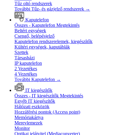
Tűz oltó rendszerek
További Tűz- és gázjelző rendszerek
→
Kaputelefon
Összes - Kaputelefon
Megtekintés
Beltéri egységek
Csengő, belépésjelző
Kaputelefon rendszerelemek, kiegészítők
Kültéri egységek, kaputáblák
Szettek
Társasházi
IP kaputelefon
2 Vezetékes
4 Vezetékes
További Kaputelefon
→
IT kiegészítők
Összes - IT kiegészítők
Megtekintés
Egyéb IT kiegészítők
Hálózati eszközök
Hozzáférési pontok (Access point)
Memóriakártya
Merevlemezek
Monitor
Optikai jelátvitel (Mediaconverter)