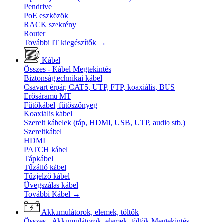
Pendrive
PoE eszközök
RACK szekrény
Router
További IT kiegészítők
→
Kábel
Összes - Kábel
Megtekintés
Biztonságtechnikai kábel
Csavart érpár, CAT5, UTP, FTP, koaxiális, BUS
Erősáramú MT
Fűtőkábel, fűtőszőnyeg
Koaxiális kábel
Szerelt kábelek (táp, HDMI, USB, UTP, audio stb.)
Szereltkábel
HDMI
PATCH kábel
Tápkábel
Tűzálló kábel
Tűzjelző kábel
Üvegszálas kábel
További Kábel
→
Akkumulátorok, elemek, töltők
Összes - Akkumulátorok, elemek, töltők
Megtekintés