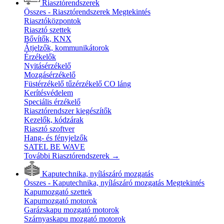
Riasztórendszerek
Összes - Riasztórendszerek
Megtekintés
Riasztóközpontok
Riasztó szettek
Bővítők, KNX
Átjelzők, kommunikátorok
Érzékelők
Nyitásérzékelő
Mozgásérzékelő
Füstérzékelő tűzérzékelő CO láng
Kerítésvédelem
Speciális érzékelő
Riasztórendszer kiegészítők
Kezelők, kódzárak
Riasztó szoftver
Hang- és fényjelzők
SATEL BE WAVE
További Riasztórendszerek
→
Kaputechnika, nyílászáró mozgatás
Összes - Kaputechnika, nyílászáró mozgatás
Megtekintés
Kapumozgató szettek
Kapumozgató motorok
Garázskapu mozgató motorok
Szárnyaskapu mozgató motorok