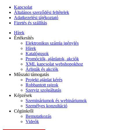
Kapcsolat
Általános szerződési feltételek
Adatkezelési tájékoztató
Fizetés és szállítás
Hírek
Értékesítés
Elektronikus számla igénylés
Hírek
Katalógusok
Promóciók, ajánlatok, akciók
XML kapcsolat webshopokhoz
Árlisták és akciók
Műszaki támogatás
Projekt ajánlat kérés
Robbantott rajzok
Szerviz szolgáltatás
Képzések
Szemináriumok és webináriumok
Személyes konzultáció
Cégünkről
Bemutatkozás
Videók