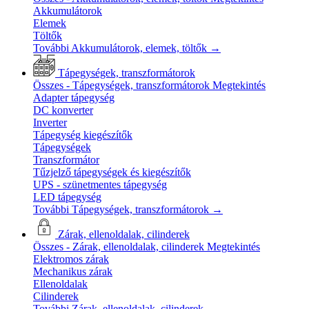
Akkumulátorok
Elemek
Töltők
További Akkumulátorok, elemek, töltők
→
Tápegységek, transzformátorok
Összes - Tápegységek, transzformátorok
Megtekintés
Adapter tápegység
DC konverter
Inverter
Tápegység kiegészítők
Tápegységek
Transzformátor
Tűzjelző tápegységek és kiegészítők
UPS - szünetmentes tápegység
LED tápegység
További Tápegységek, transzformátorok
→
Zárak, ellenoldalak, cilinderek
Összes - Zárak, ellenoldalak, cilinderek
Megtekintés
Elektromos zárak
Mechanikus zárak
Ellenoldalak
Cilinderek
További Zárak, ellenoldalak, cilinderek
→