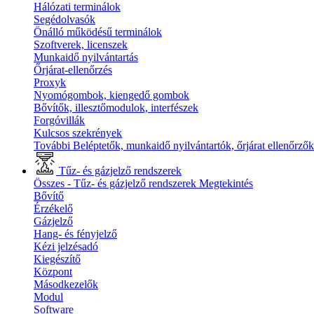
Hálózati terminálok
Segédolvasók
Önálló működésű terminálok
Szoftverek, licenszek
Munkaidő nyilvántartás
Őrjárat-ellenőrzés
Proxyk
Nyomógombok, kiengedő gombok
Bővítők, illesztőmodulok, interfészek
Forgóvillák
Kulcsos szekrények
További Beléptetők, munkaidő nyilvántartók, őrjárat ellenőrző
Tűz- és gázjelző rendszerek
Összes - Tűz- és gázjelző rendszerek
Megtekintés
Bővítő
Érzékelő
Gázjelző
Hang- és fényjelző
Kézi jelzésadó
Kiegészítő
Központ
Másodkezelők
Modul
Software