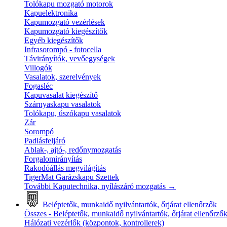
Tolókapu mozgató motorok
Kapuelektronika
Kapumozgató vezérlések
Kapumozgató kiegészítők
Egyéb kiegészítők
Infrasorompó - fotocella
Távirányítók, vevőegységek
Villogók
Vasalatok, szerelvények
Fogasléc
Kapuvasalat kiegészítő
Szárnyaskapu vasalatok
Tolókapu, úszókapu vasalatok
Zár
Sorompó
Padlásfeljáró
Ablak-, ajtó-, redőnymozgatás
Forgalomirányítás
Rakodóállás megvilágítás
TigerMat Garázskapu Szettek
További Kaputechnika, nyílászáró mozgatás
→
Beléptetők, munkaidő nyilvántartók, őrjárat ellenőrzők
Összes - Beléptetők, munkaidő nyilvántartók, őrjárat ellenőrző
Hálózati vezérlők (központok, kontrollerek)