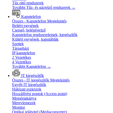
Tűz oltó rendszerek
További Tűz- és gázjelző rendszerek
→
Kaputelefon
Összes - Kaputelefon
Megtekintés
Beltéri egységek
Csengő, belépésjelző
Kaputelefon rendszerelemek, kiegészítők
Kültéri egységek, kaputáblák
Szettek
Társasházi
IP kaputelefon
2 Vezetékes
4 Vezetékes
További Kaputelefon
→
IT kiegészítők
Összes - IT kiegészítők
Megtekintés
Egyéb IT kiegészítők
Hálózati eszközök
Hozzáférési pontok (Access point)
Memóriakártya
Merevlemezek
Monitor
Optikai jelátvitel (Mediaconverter)