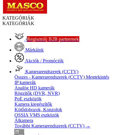
KATEGÓRIÁK
KATEGÓRIÁK
›
Regisztrálj B2B partnernek
Márkáink
Akciók / Promóciók
Kamerarendszerek (CCTV)
Összes - Kamerarendszerek (CCTV)
Megtekintés
IP kamerák
Analóg HD kamerák
Rögzítők (DVR, NVR)
PoE eszközök
Kamera kiegészítők
Kötődobozok, Konzolok
OSSIA VMS eszközök
Álkamera
További Kamerarendszerek (CCTV)
→