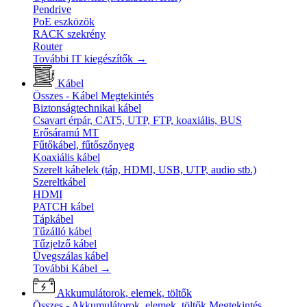
Pendrive
PoE eszközök
RACK szekrény
Router
További IT kiegészítők
→
Kábel
Összes - Kábel
Megtekintés
Biztonságtechnikai kábel
Csavart érpár, CAT5, UTP, FTP, koaxiális, BUS
Erősáramú MT
Fűtőkábel, fűtőszőnyeg
Koaxiális kábel
Szerelt kábelek (táp, HDMI, USB, UTP, audio stb.)
Szereltkábel
HDMI
PATCH kábel
Tápkábel
Tűzálló kábel
Tűzjelző kábel
Üvegszálas kábel
További Kábel
→
Akkumulátorok, elemek, töltők
Összes - Akkumulátorok, elemek, töltők
Megtekintés