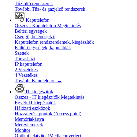
Tűz oltó rendszerek
További Tűz- és gázjelző rendszerek
→
Kaputelefon
Összes - Kaputelefon
Megtekintés
Beltéri egységek
Csengő, belépésjelző
Kaputelefon rendszerelemek, kiegészítők
Kültéri egységek, kaputáblák
Szettek
Társasházi
IP kaputelefon
2 Vezetékes
4 Vezetékes
További Kaputelefon
→
IT kiegészítők
Összes - IT kiegészítők
Megtekintés
Egyéb IT kiegészítők
Hálózati eszközök
Hozzáférési pontok (Access point)
Memóriakártya
Merevlemezek
Monitor
Optikai jelátvitel (Mediaconverter)