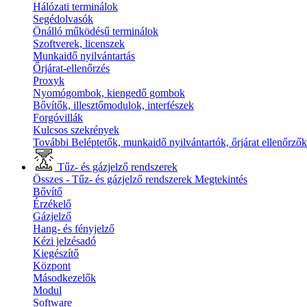
Hálózati terminálok
Segédolvasók
Önálló működésű terminálok
Szoftverek, licenszek
Munkaidő nyilvántartás
Őrjárat-ellenőrzés
Proxyk
Nyomógombok, kiengedő gombok
Bővítők, illesztőmodulok, interfészek
Forgóvillák
Kulcsos szekrények
További Beléptetők, munkaidő nyilvántartók, őrjárat ellenőrző
Tűz- és gázjelző rendszerek
Összes - Tűz- és gázjelző rendszerek
Megtekintés
Bővítő
Érzékelő
Gázjelző
Hang- és fényjelző
Kézi jelzésadó
Kiegészítő
Központ
Másodkezelők
Modul
Software