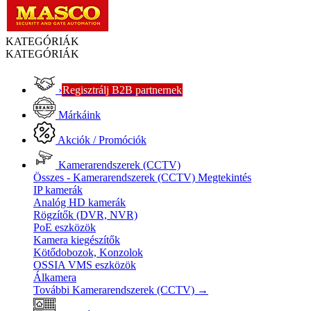
KATEGÓRIÁK
KATEGÓRIÁK
›
Regisztrálj B2B partnernek
Márkáink
Akciók / Promóciók
Kamerarendszerek (CCTV)
Összes - Kamerarendszerek (CCTV)
Megtekintés
IP kamerák
Analóg HD kamerák
Rögzítők (DVR, NVR)
PoE eszközök
Kamera kiegészítők
Kötődobozok, Konzolok
OSSIA VMS eszközök
Álkamera
További Kamerarendszerek (CCTV)
→