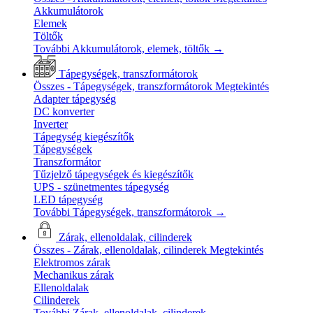
Akkumulátorok
Elemek
Töltők
További Akkumulátorok, elemek, töltők
→
Tápegységek, transzformátorok
Összes - Tápegységek, transzformátorok
Megtekintés
Adapter tápegység
DC konverter
Inverter
Tápegység kiegészítők
Tápegységek
Transzformátor
Tűzjelző tápegységek és kiegészítők
UPS - szünetmentes tápegység
LED tápegység
További Tápegységek, transzformátorok
→
Zárak, ellenoldalak, cilinderek
Összes - Zárak, ellenoldalak, cilinderek
Megtekintés
Elektromos zárak
Mechanikus zárak
Ellenoldalak
Cilinderek
További Zárak, ellenoldalak, cilinderek
→