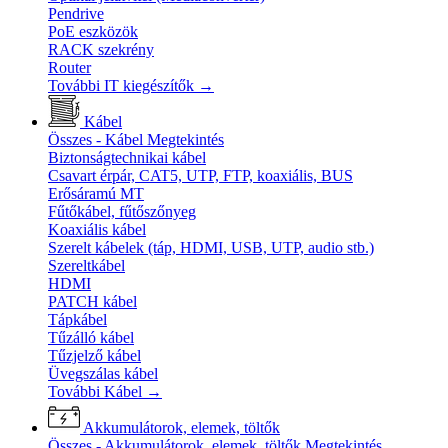
Pendrive
PoE eszközök
RACK szekrény
Router
További IT kiegészítők
→
Kábel
Összes - Kábel
Megtekintés
Biztonságtechnikai kábel
Csavart érpár, CAT5, UTP, FTP, koaxiális, BUS
Erősáramú MT
Fűtőkábel, fűtőszőnyeg
Koaxiális kábel
Szerelt kábelek (táp, HDMI, USB, UTP, audio stb.)
Szereltkábel
HDMI
PATCH kábel
Tápkábel
Tűzálló kábel
Tűzjelző kábel
Üvegszálas kábel
További Kábel
→
Akkumulátorok, elemek, töltők
Összes - Akkumulátorok, elemek, töltők
Megtekintés