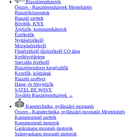
Riasztórendszerek
Összes - Riasztórendszerek
Megtekintés
Riasztóközpontok
Riasztó szettek
Bővítők, KNX
Átjelzők, kommunikátorok
Érzékelők
Nyitásérzékelő
Mozgásérzékelő
Füstérzékelő tűzérzékelő CO láng
Kerítésvédelem
Speciális érzékelő
Riasztórendszer kiegészítők
Kezelők, kódzárak
Riasztó szoftver
Hang- és fényjelzők
SATEL BE WAVE
További Riasztórendszerek
→
Kaputechnika, nyílászáró mozgatás
Összes - Kaputechnika, nyílászáró mozgatás
Megtekintés
Kapumozgató szettek
Kapumozgató motorok
Garázskapu mozgató motorok
Szárnyaskapu mozgató motorok