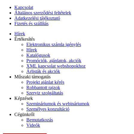
Kapcsolat
Általános szerződési feltételek
Adatkezelési tájékoztató
Fizetés és szállítás
Hírek
Értékesítés
Elektronikus számla igénylés
Hírek
Katalógusok
Promóciók, ajánlatok, akciók
XML kapcsolat webshopokhoz
Árlisták és akciók
Műszaki támogatás
Projekt ajánlat kérés
Robbantott rajzok
Szerviz szolgáltatás
Képzések
Szemináriumok és webináriumok
Személyes konzultáció
Cégünkről
Bemutatkozás
Videók