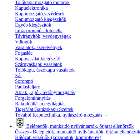
Tolókapu mozgató motorok
Kapuelektronika
Kapumozgató vezérlések
Kapumozgató kiegészítők
Egyéb kiegészítők
Infrasorompó - fotocella
Távirányítók, vevőegységek
Villogók
Vasalatok, szerelvények
Fogasléc
Kapuvasalat kiegészítő
Szárnyaskapu vasalatok
Tolókapu, úszókapu vasalatok
Zár
Sorompó
Padlásfeljáró
Ablak-, ajtó-, redőnymozgatás
Forgalomirányítás
Rakodóállás megvilágítás
TigerMat Garázskapu Szettek
További Kaputechnika, nyílászáró mozgatás
→
Beléptetők, munkaidő nyilvántartók, őrjárat ellenőrzők
Összes - Beléptetők, munkaidő nyilvántartók, őrjárat ellenőrző
Hálózati vezérlők (központok, kontrollerek)