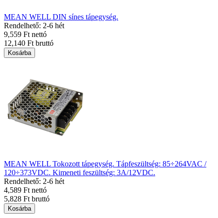
MEAN WELL DIN sínes tápegység.
Rendelhető: 2-6 hét
9,559 Ft nettó
12,140 Ft bruttó
Kosárba
MEAN WELL Tokozott tápegység. Tápfeszültség: 85÷264VAC /
120÷373VDC. Kimeneti feszültség: 3A/12VDC.
Rendelhető: 2-6 hét
4,589 Ft nettó
5,828 Ft bruttó
Kosárba