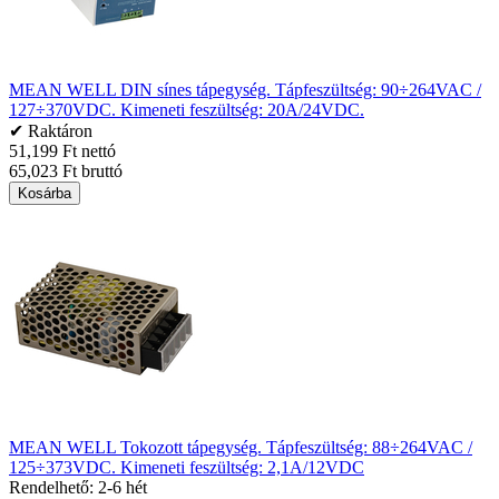
MEAN WELL DIN sínes tápegység. Tápfeszültség: 90÷264VAC /
127÷370VDC. Kimeneti feszültség: 20A/24VDC.
✔ Raktáron
51,199 Ft nettó
65,023 Ft bruttó
Kosárba
MEAN WELL Tokozott tápegység. Tápfeszültség: 88÷264VAC /
125÷373VDC. Kimeneti feszültség: 2,1A/12VDC
Rendelhető: 2-6 hét