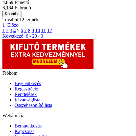
4,869 Ft nettó
6,184 Ft bruttó
Kosárba
További 12 termék
1
Előző
1
2
3
4
5
6
7
8
9
10
11
12
Következő
6 - 20
40
Fiókom
Bejelentkezés
Regisztráció
Rendelések
Kívánságlista
Összehasonlító lista
Webáruház
Bemutatkozás
Kapcsolat