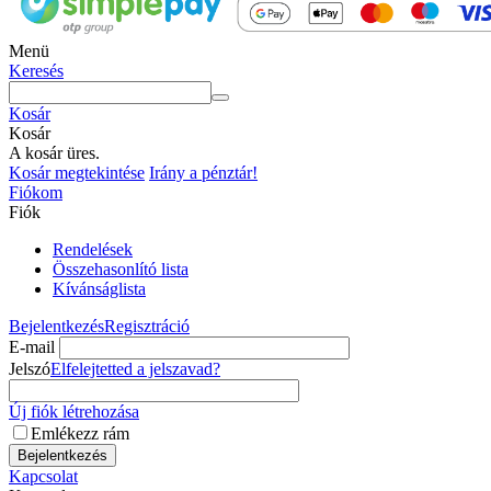
Menü
Keresés
Kosár
Kosár
A kosár üres.
Kosár megtekintése
Irány a pénztár!
Fiókom
Fiók
Rendelések
Összehasonlító lista
Kívánságlista
Bejelentkezés
Regisztráció
E-mail
Jelszó
Elfelejtetted a jelszavad?
Új fiók létrehozása
Emlékezz rám
Bejelentkezés
Kapcsolat