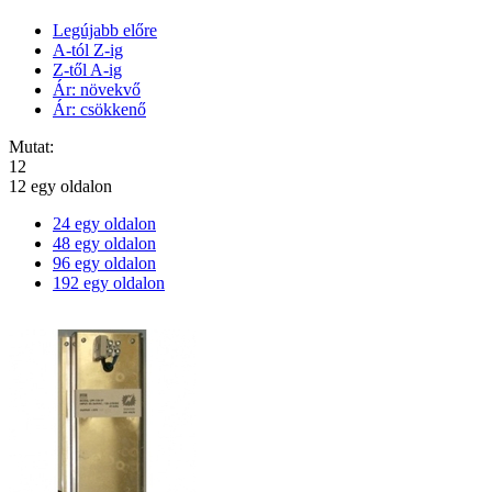
Legújabb előre
A-tól Z-ig
Z-től A-ig
Ár: növekvő
Ár: csökkenő
Mutat:
12
12 egy oldalon
24 egy oldalon
48 egy oldalon
96 egy oldalon
192 egy oldalon