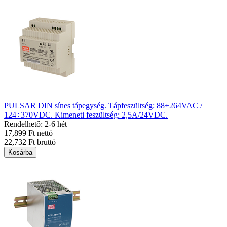
PULSAR DIN sínes tápegység. Tápfeszültség: 88÷264VAC /
124÷370VDC. Kimeneti feszültség: 2,5A/24VDC.
Rendelhető: 2-6 hét
17,899 Ft nettó
22,732 Ft bruttó
Kosárba