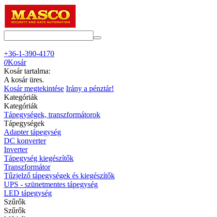
+36-1-390-4170
0
Kosár
Kosár tartalma:
A kosár üres.
Kosár megtekintése
Irány a pénztár!
Kategóriák
Kategóriák
Tápegységek, transzformátorok
Tápegységek
Adapter tápegység
DC konverter
Inverter
Tápegység kiegészítők
Transzformátor
Tűzjelző tápegységek és kiegészítők
UPS - szünetmentes tápegység
LED tápegység
Szűrők
Szűrők