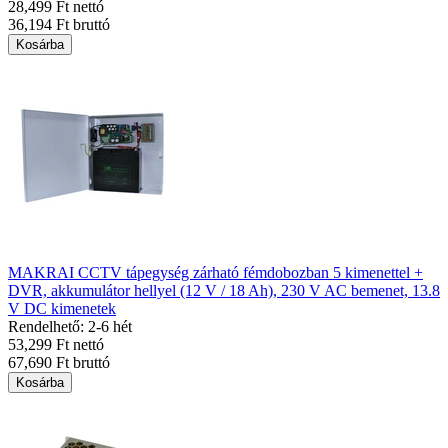
28,499 Ft nettó
36,194 Ft bruttó
Kosárba
MAKRAI CCTV tápegység zárható fémdobozban 5 kimenettel +
DVR, akkumulátor hellyel (12 V / 18 Ah), 230 V AC bemenet, 13.8
V DC kimenetek
Rendelhető: 2-6 hét
53,299 Ft nettó
67,690 Ft bruttó
Kosárba