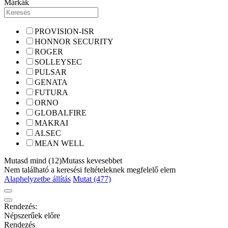
Márkák
PROVISION-ISR
HONNOR SECURITY
ROGER
SOLLEYSEC
PULSAR
GENATA
FUTURA
ORNO
GLOBALFIRE
MAKRAI
ALSEC
MEAN WELL
Mutasd mind (12)
Mutass kevesebbet
Nem található a keresési feltételeknek megfelelő elem
Alaphelyzetbe állítás
Mutat (477)
Rendezés:
Népszerűek előre
Rendezés