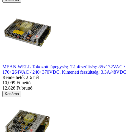
MEAN WELL Tokozott tápegység. Tápfeszültség: 85÷132VAC /
170÷264VAC / 240÷370VDC. Kimeneti feszültség: 3,3A/48VDC.
Rendelhető: 2-6 hét
10,099 Ft nettó
12,826 Ft bruttó
Kosárba