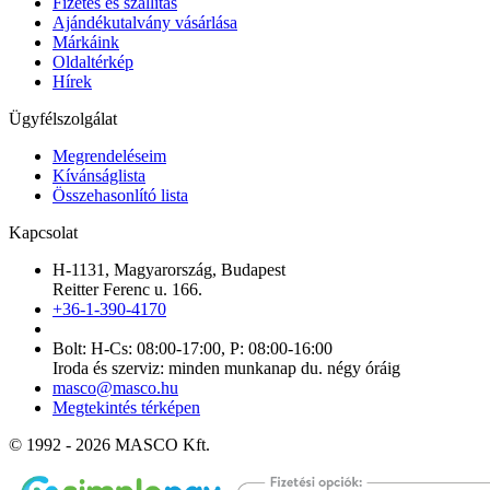
Fizetés és szállítás
Ajándékutalvány vásárlása
Márkáink
Oldaltérkép
Hírek
Ügyfélszolgálat
Megrendeléseim
Kívánságlista
Összehasonlító lista
Kapcsolat
H-1131, Magyarország, Budapest
Reitter Ferenc u. 166.
+36-1-390-4170
Bolt: H-Cs: 08:00-17:00, P: 08:00-16:00
Iroda és szerviz: minden munkanap du. négy óráig
masco@masco.hu
Megtekintés térképen
© 1992 - 2026 MASCO Kft.