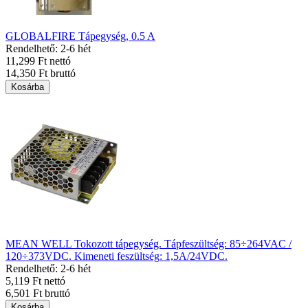
GLOBALFIRE Tápegység, 0.5 A
Rendelhető: 2-6 hét
11,299 Ft nettó
14,350 Ft bruttó
Kosárba
MEAN WELL Tokozott tápegység. Tápfeszültség: 85÷264VAC /
120÷373VDC. Kimeneti feszültség: 1,5A/24VDC.
Rendelhető: 2-6 hét
5,119 Ft nettó
6,501 Ft bruttó
Kosárba