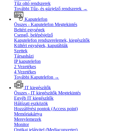
Tűz oltó rendszerek
További Tűz- és gázjelző rendszerek
→
Kaputelefon
Összes - Kaputelefon
Megtekintés
Beltéri egységek
Csengő, belépésjelző
Kaputelefon rendszerelemek, kiegészítők
Kültéri egységek, kaputáblák
Szettek
Társasházi
IP kaputelefon
2 Vezetékes
4 Vezetékes
További Kaputelefon
→
IT kiegészítők
Összes - IT kiegészítők
Megtekintés
Egyéb IT kiegészítők
Hálózati eszközök
Hozzáférési pontok (Access point)
Memóriakártya
Merevlemezek
Monitor
Optikai jelátvitel (Mediaconverter)