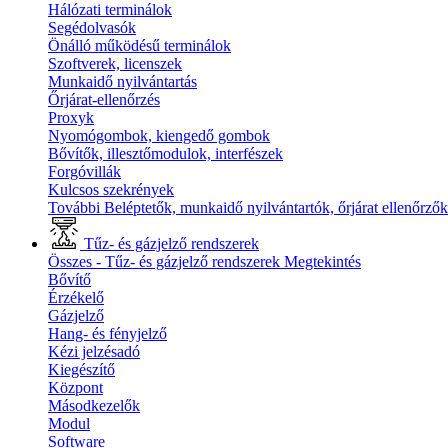
Hálózati terminálok
Segédolvasók
Önálló működésű terminálok
Szoftverek, licenszek
Munkaidő nyilvántartás
Őrjárat-ellenőrzés
Proxyk
Nyomógombok, kiengedő gombok
Bővítők, illesztőmodulok, interfészek
Forgóvillák
Kulcsos szekrények
További Beléptetők, munkaidő nyilvántartók, őrjárat ellenőrző
Tűz- és gázjelző rendszerek
Összes - Tűz- és gázjelző rendszerek
Megtekintés
Bővítő
Érzékelő
Gázjelző
Hang- és fényjelző
Kézi jelzésadó
Kiegészítő
Központ
Másodkezelők
Modul
Software