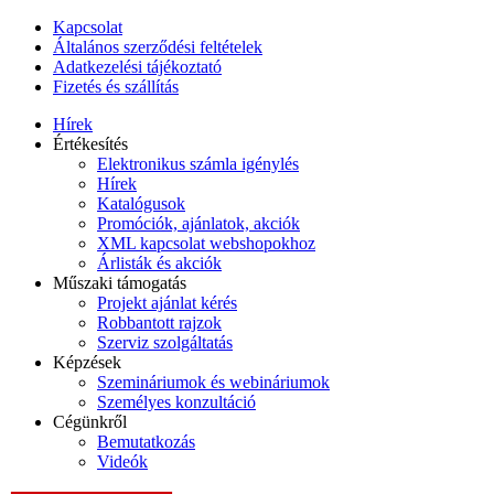
Kapcsolat
Általános szerződési feltételek
Adatkezelési tájékoztató
Fizetés és szállítás
Hírek
Értékesítés
Elektronikus számla igénylés
Hírek
Katalógusok
Promóciók, ajánlatok, akciók
XML kapcsolat webshopokhoz
Árlisták és akciók
Műszaki támogatás
Projekt ajánlat kérés
Robbantott rajzok
Szerviz szolgáltatás
Képzések
Szemináriumok és webináriumok
Személyes konzultáció
Cégünkről
Bemutatkozás
Videók