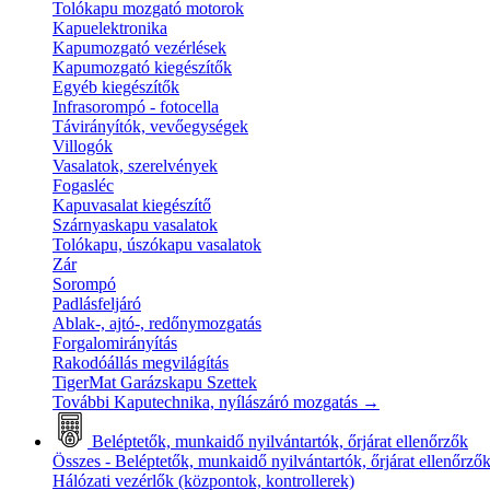
Tolókapu mozgató motorok
Kapuelektronika
Kapumozgató vezérlések
Kapumozgató kiegészítők
Egyéb kiegészítők
Infrasorompó - fotocella
Távirányítók, vevőegységek
Villogók
Vasalatok, szerelvények
Fogasléc
Kapuvasalat kiegészítő
Szárnyaskapu vasalatok
Tolókapu, úszókapu vasalatok
Zár
Sorompó
Padlásfeljáró
Ablak-, ajtó-, redőnymozgatás
Forgalomirányítás
Rakodóállás megvilágítás
TigerMat Garázskapu Szettek
További Kaputechnika, nyílászáró mozgatás
→
Beléptetők, munkaidő nyilvántartók, őrjárat ellenőrzők
Összes - Beléptetők, munkaidő nyilvántartók, őrjárat ellenőrző
Hálózati vezérlők (központok, kontrollerek)