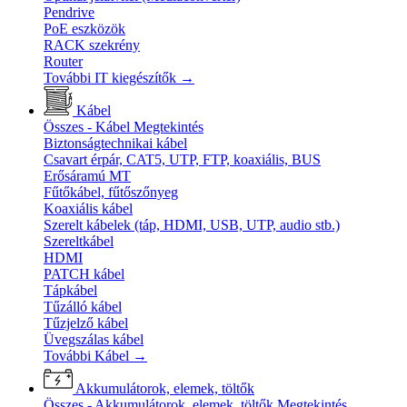
Pendrive
PoE eszközök
RACK szekrény
Router
További IT kiegészítők
→
Kábel
Összes - Kábel
Megtekintés
Biztonságtechnikai kábel
Csavart érpár, CAT5, UTP, FTP, koaxiális, BUS
Erősáramú MT
Fűtőkábel, fűtőszőnyeg
Koaxiális kábel
Szerelt kábelek (táp, HDMI, USB, UTP, audio stb.)
Szereltkábel
HDMI
PATCH kábel
Tápkábel
Tűzálló kábel
Tűzjelző kábel
Üvegszálas kábel
További Kábel
→
Akkumulátorok, elemek, töltők
Összes - Akkumulátorok, elemek, töltők
Megtekintés