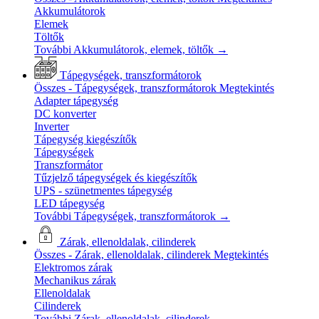
Akkumulátorok
Elemek
Töltők
További Akkumulátorok, elemek, töltők
→
Tápegységek, transzformátorok
Összes - Tápegységek, transzformátorok
Megtekintés
Adapter tápegység
DC konverter
Inverter
Tápegység kiegészítők
Tápegységek
Transzformátor
Tűzjelző tápegységek és kiegészítők
UPS - szünetmentes tápegység
LED tápegység
További Tápegységek, transzformátorok
→
Zárak, ellenoldalak, cilinderek
Összes - Zárak, ellenoldalak, cilinderek
Megtekintés
Elektromos zárak
Mechanikus zárak
Ellenoldalak
Cilinderek
További Zárak, ellenoldalak, cilinderek
→