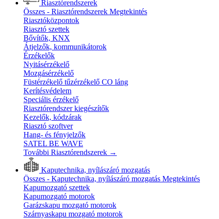
Riasztórendszerek
Összes - Riasztórendszerek
Megtekintés
Riasztóközpontok
Riasztó szettek
Bővítők, KNX
Átjelzők, kommunikátorok
Érzékelők
Nyitásérzékelő
Mozgásérzékelő
Füstérzékelő tűzérzékelő CO láng
Kerítésvédelem
Speciális érzékelő
Riasztórendszer kiegészítők
Kezelők, kódzárak
Riasztó szoftver
Hang- és fényjelzők
SATEL BE WAVE
További Riasztórendszerek
→
Kaputechnika, nyílászáró mozgatás
Összes - Kaputechnika, nyílászáró mozgatás
Megtekintés
Kapumozgató szettek
Kapumozgató motorok
Garázskapu mozgató motorok
Szárnyaskapu mozgató motorok