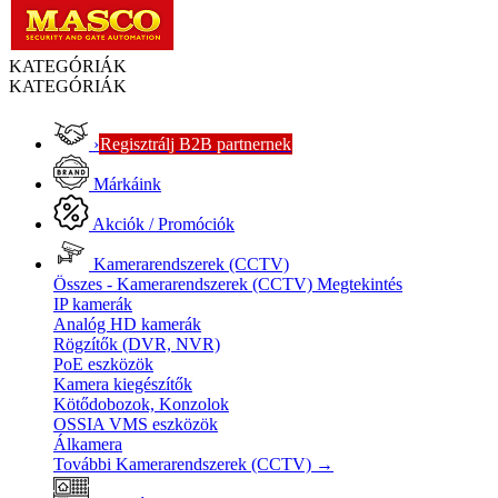
KATEGÓRIÁK
KATEGÓRIÁK
›
Regisztrálj B2B partnernek
Márkáink
Akciók / Promóciók
Kamerarendszerek (CCTV)
Összes - Kamerarendszerek (CCTV)
Megtekintés
IP kamerák
Analóg HD kamerák
Rögzítők (DVR, NVR)
PoE eszközök
Kamera kiegészítők
Kötődobozok, Konzolok
OSSIA VMS eszközök
Álkamera
További Kamerarendszerek (CCTV)
→