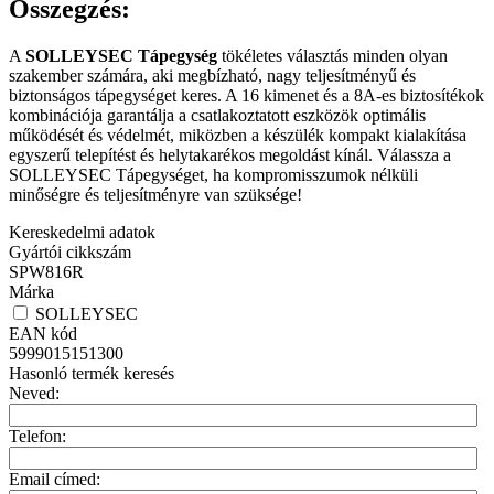
Összegzés:
A
SOLLEYSEC Tápegység
tökéletes választás minden olyan
szakember számára, aki megbízható, nagy teljesítményű és
biztonságos tápegységet keres. A 16 kimenet és a 8A-es biztosítékok
kombinációja garantálja a csatlakoztatott eszközök optimális
működését és védelmét, miközben a készülék kompakt kialakítása
egyszerű telepítést és helytakarékos megoldást kínál. Válassza a
SOLLEYSEC Tápegységet, ha kompromisszumok nélküli
minőségre és teljesítményre van szüksége!
Kereskedelmi adatok
Gyártói cikkszám
SPW816R
Márka
SOLLEYSEC
EAN kód
5999015151300
Hasonló termék keresés
Neved:
Telefon:
Email címed: