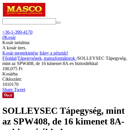
+36-1-390-4170
0
Kosár
Kosár tartalma:
A kosár üres.
Kosár megtekintése
Irány a pénztár!
Főoldal
/
Tápegységek, transzformátorok
/
SOLLEYSEC Tápegység,
mint az SPW408, de 16 kimenet 8A-es biztosítékkal
100,075
Ft
Kosárba
Cikkszám:
1010170
Share
Tweet
SOLLEYSEC Tápegység, mint
az SPW408, de 16 kimenet 8A-