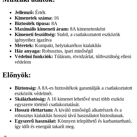
Jellemző:
Érték
Kimenetek száma:
16
Biztosíték típusa:
8A
Maximális kimeneti áram:
8A kimenetenként
Kimeneti feszültség:
Stabil, a csatlakoztatott eszközök
igényeihez igazítva
Méretek:
Kompakt, helytakarékos kialakítás
Ház anyaga:
Robusztus, ipari minőségű
Védelmi funkciók:
Túláram, rövidzárlat, túlfeszültség elleni
védelem
Előnyök:
Biztonság:
A 8A-es biztosítékok garantálják a csatlakoztatott
eszközök védelmét.
Skálázhatóság:
A 16 kimenet lehetővé teszi több eszköz
egyszerre történő csatlakoztatását.
Hosszú élettartam:
A kiváló minőségű alkatrészek és a
robusztus kialakítás hosszú távú használatot biztosítanak.
Egyszerű használat:
Könnyen telepíthető és karbantartható,
így időt és energiát takarít meg.