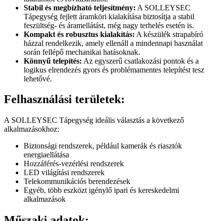
Stabil és megbízható teljesítmény:
A SOLLEYSEC
Tápegység fejlett áramköri kialakítása biztosítja a stabil
feszültség- és áramellátást, még nagy terhelés esetén is.
Kompakt és robusztus kialakítás:
A készülék strapabíró
házzal rendelkezik, amely ellenáll a mindennapi használat
során fellépő mechanikai hatásoknak.
Könnyű telepítés:
Az egyszerű csatlakozási pontok és a
logikus elrendezés gyors és problémamentes telepítést tesz
lehetővé.
Felhasználási területek:
A SOLLEYSEC Tápegység ideális választás a következő
alkalmazásokhoz:
Biztonsági rendszerek, például kamerák és riasztók
energiaellátása
Hozzáférés-vezérlési rendszerek
LED világítási rendszerek
Telekommunikációs berendezések
Egyéb, több eszközt igénylő ipari és kereskedelmi
alkalmazások
Műszaki adatok: