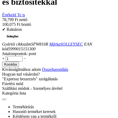
es biztosítékkal
Értékeld Te is
78,799 Ft nettó
100,075 Ft bruttó
✔ Raktáron
Gyártói cikkszám
SPW816R
Márka
SOLLEYSEC
EAN
kód
5999015151300
Jutalompontok:
pont
+
−
Kosárba
Kivánságlistához adom
Összehasonlítás
Hogyan tud vásárolni?
"Expressz beszerzés" szolgáltatás
Fizetési mód
Szállítási módok - Személyes átvétel
Kategória lista
Termékleírás
Hasonló terméket keresek
Kérdésem van a termékről