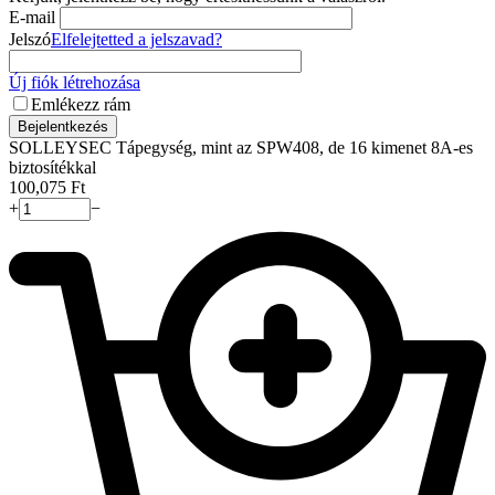
E-mail
Jelszó
Elfelejtetted a jelszavad?
Új fiók létrehozása
Emlékezz rám
Bejelentkezés
SOLLEYSEC Tápegység, mint az SPW408, de 16 kimenet 8A-es
biztosítékkal
100,075
Ft
+
−