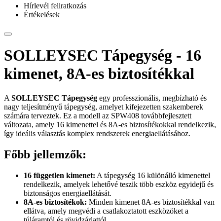
Hírlevél feliratkozás
Értékelések
SOLLEYSEC Tápegység - 16
kimenet, 8A-es biztosítékkal
A
SOLLEYSEC Tápegység
egy professzionális, megbízható és
nagy teljesítményű tápegység, amelyet kifejezetten szakemberek
számára terveztek. Ez a modell az SPW408 továbbfejlesztett
változata, amely 16 kimenettel és 8A-es biztosítékokkal rendelkezik,
így ideális választás komplex rendszerek energiaellátásához.
Főbb jellemzők:
16 független kimenet:
A tápegység 16 különálló kimenettel
rendelkezik, amelyek lehetővé teszik több eszköz egyidejű és
biztonságos energiaellátását.
8A-es biztosítékok:
Minden kimenet 8A-es biztosítékkal van
ellátva, amely megvédi a csatlakoztatott eszközöket a
túláramtól és rövidzárlattól.