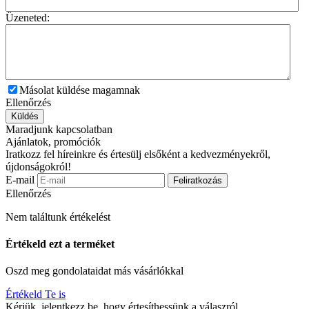
Üzeneted:
Másolat küldése magamnak
Ellenőrzés
Küldés
Maradjunk kapcsolatban
Ajánlatok, promóciók
Iratkozz fel híreinkre és értesülj elsőként a kedvezményekről,
újdonságokról!
E-mail
Feliratkozás
Ellenőrzés
Nem találtunk értékelést
Értékeld ezt a terméket
Oszd meg gondolataidat más vásárlókkal
Értékeld Te is
Kérjük, jelentkezz be, hogy értesíthessünk a válaszról.