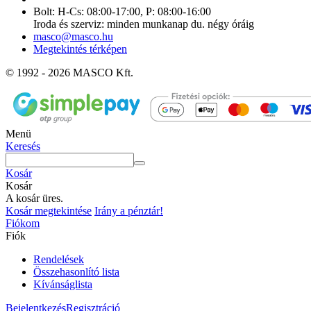
Bolt: H-Cs: 08:00-17:00, P: 08:00-16:00
Iroda és szerviz: minden munkanap du. négy óráig
masco@masco.hu
Megtekintés térképen
© 1992 - 2026 MASCO Kft.
Menü
Keresés
Kosár
Kosár
A kosár üres.
Kosár megtekintése
Irány a pénztár!
Fiókom
Fiók
Rendelések
Összehasonlító lista
Kívánságlista
Bejelentkezés
Regisztráció