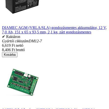
DIAMEC AGM (VRLA/SLA) gondozásmentes akkumulátor, 12 V,
7,0 Ah, 151 x 65 x 93,5 mm, 2,1 kg, zárt gondozásmentes
✔ Raktáron
Gyártói cikkszám
DM12-7
6,619 Ft nettó
8,406 Ft bruttó
Kosárba