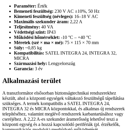
Paraméter:
Érték
Bemeneti feszültség:
230 V AC ±10%, 50 Hz
Kimeneti feszültség (névleges):
16–18 V AC
Maximális szekunder áram:
2,22 A
Teljesítmény:
40 VA
Védettségi szint:
IP43
Működési hőmérséklet:
-10 °C – +40 °C
Méretek (szé × ma × mé):
75 × 115 × 70 mm
Súly:
~0,85 kg
Kompatibilitás:
SATEL INTEGRA 24, INTEGRA 32,
MICRA
Származási hely:
Lengyelország
Garancia:
3 év
Alkalmazási terület
A transzformátor elsősorban biztonságtechnikai rendszerekhez
készült, ahol a központi egységek váltakozó feszültségű tápellátása
szükséges. A termék kompatibilis a SATEL INTEGRA 24,
INTEGRA 32 és MICRA központokkal, és alkalmas új rendszerek
telepítéséhez, valamint meglévő rendszerek karbantartásához vagy
cseréjéhez. A 2,22 A-es szekunder áramerősség lehetővé teszi a
központi egység és a hozzá kapcsolódó perifériák (pl. érzékelők,
kommunikációs modulok) megbízható működtetését.