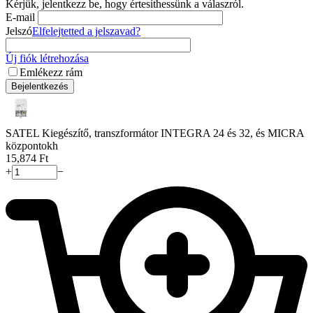
Kérjük, jelentkezz be, hogy értesíthessünk a válaszról.
E-mail
Jelszó
Elfelejtetted a jelszavad?
Új fiók létrehozása
Emlékezz rám
Bejelentkezés
SATEL Kiegészítő, transzformátor INTEGRA 24 és 32, és MICRA
központokh
15,874
Ft
+
−