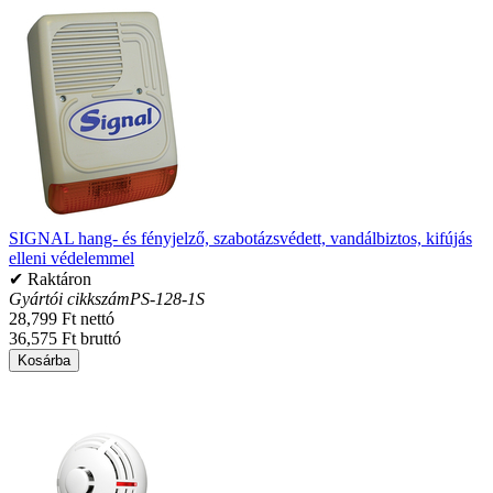
SIGNAL hang- és fényjelző, szabotázsvédett, vandálbiztos, kifújás
elleni védelemmel
✔ Raktáron
Gyártói cikkszám
PS-128-1S
28,799 Ft nettó
36,575 Ft bruttó
Kosárba