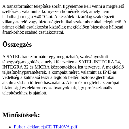
A transzformátor telepítése során figyelembe kell venni a megfelelő
szellőzést, valamint a környezeti hőmérsékletet, amely nem
haladhatja meg a +40 °C-ot. A készülék kizárólag szakképzett
villanyszerelő vagy biztonságtechnikai szakember által telepíthető. A
primer oldali csatlakozást kizárólag megfelelően biztosított hálózati
áramkörhöz szabad csatlakoztatni.
Összegzés
A SATEL transzformátor egy megbízható, szabványosított
tápegység-megoldás, amely kifejezetten a SATEL INTEGRA 24,
INTEGRA 32 és MICRA központokhoz lett tervezve. A megfelelő
teljesítményparaméterek, a kompakt méret, valamint az IP43-as
védettség alkalmassá teszi a legtöbb beltéri biztonságtechnikai
alkalmazásban történő használatra. A termék megfelel az európai
biztonsági és elektromos szabványoknak, így professzionális
telepítésekhez is ajánlott.
Minősítések:
Pulsar_deklaracjaCE TR40VA.pdf