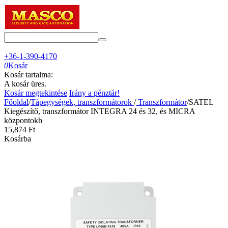
+36-1-390-4170
0
Kosár
Kosár tartalma:
A kosár üres.
Kosár megtekintése
Irány a pénztár!
Főoldal
/
Tápegységek, transzformátorok
/
Transzformátor
/
SATEL
Kiegészítő, transzformátor INTEGRA 24 és 32, és MICRA
központokh
15,874
Ft
Kosárba