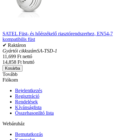
SATEL Füst- és hőérzékelő riasztórendszerhez, EN54-7
kompatibilis füst
✔ Raktáron
Gyártói cikkszám
SA-TSD-1
11,699 Ft nettó
14,858 Ft bruttó
Kosárba
Tovább
Fiókom
Bejelentkezés
Regisztráció
Rendelések
Kívánságlista
Összehasonlító lista
Webáruház
Bemutatkozás
Kapcsolat