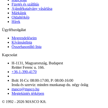
Fizetés és szállítás
Ajándékutalvány vásárlása
Márkáink
Oldaltérkép
Hírek
Ügyfélszolgálat
Megrendeléseim
Kívánságlista
Összehasonlító lista
Kapcsolat
H-1131, Magyarország, Budapest
Reitter Ferenc u. 166.
+36-1-390-4170
Bolt: H-Cs: 08:00-17:00, P: 08:00-16:00
Iroda és szerviz: minden munkanap du. négy óráig
masco@masco.hu
Megtekintés térképen
© 1992 - 2026 MASCO Kft.