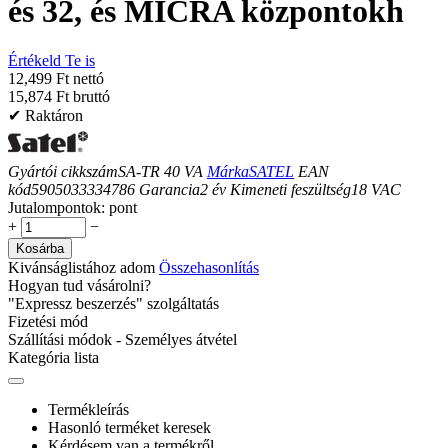
és 32, és MICRA központokh
Értékeld Te is
12,499 Ft nettó
15,874 Ft bruttó
✔ Raktáron
Gyártói cikkszám
SA-TR 40 VA
Márka
SATEL
EAN
kód
5905033334786
Garancia
2
év
Kimeneti feszültség
18 VAC
Jutalompontok:
pont
+
−
Kosárba
Kivánságlistához adom
Összehasonlítás
Hogyan tud vásárolni?
"Expressz beszerzés" szolgáltatás
Fizetési mód
Szállítási módok - Személyes átvétel
Kategória lista
Termékleírás
Hasonló terméket keresek
Kérdésem van a termékről