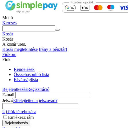
Menü
Keresés
Kosár
Kosár
A kosár üres.
Kosár megtekintése
Irány a pénztár!
Fiókom
Fiók
Rendelések
Összehasonlító lista
Kívánságlista
Bejelentkezés
Regisztráció
E-mail
Jelszó
Elfelejtetted a jelszavad?
Új fiók létrehozása
Emlékezz rám
Bejelentkezés