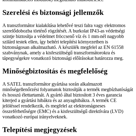
Szerelési és biztonsági jellemzők
A transzformátor kialakítása lehetővé teszi falra vagy elektromos
szerelődobozba történő rögzítését. A burkolat IP43-as védettségi
szintje biztosítja a védelmet fröccsenő víz és 1 mm-nél nagyobb
szilárd testek ellen, így beltéri telepítési környezetben is
biztonságosan alkalmazható. A készülék megfelel az EN 61558
szabványnak, amely a kisfeszültségű transzformátorokra és
tápegységekre vonatkozó biztonsági előírásokat határozza meg.
Minőségbiztosítás és megfelelőség
A SATEL transzformátor gyártása során alkalmazott
minőségellenőrzési folyamatok biztosítják a termék megbízhatóságát
és hosszú élettartamát. A gyártó által biztosított 3 éves garancia
kiterjed a gyártási hibákra és az anyaghibákra. A termék CE
jelöléssel rendelkezik, és megfelel az elektromágneses
összeférhetőségre (EMC) és a kisfeszültségű direktívára (LVD)
vonatkozó európai irányelveknek.
Telepítési megjegyzések