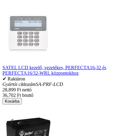
SATEL LCD kezelő, vezetékes, PERFECTA16-32 és
PERFECTA16/32-WRL központokhoz
✔ Raktáron
Gyártói cikkszám
SA-PRF-LCD
28,899 Ft nettó
36,702 Ft bruttó
Kosárba