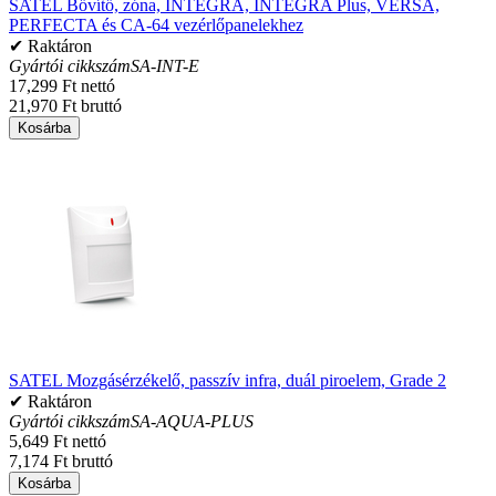
SATEL Bővítő, zóna, INTEGRA, INTEGRA Plus, VERSA,
PERFECTA és CA-64 vezérlőpanelekhez
✔ Raktáron
Gyártói cikkszám
SA-INT-E
17,299 Ft nettó
21,970 Ft bruttó
Kosárba
SATEL Mozgásérzékelő, passzív infra, duál piroelem, Grade 2
✔ Raktáron
Gyártói cikkszám
SA-AQUA-PLUS
5,649 Ft nettó
7,174 Ft bruttó
Kosárba