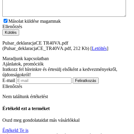
Másolat küldése magamnak
Ellenőrzés
Küldés
Pulsar_deklaracjaCE TR40VA.pdf
(Pulsar_deklaracjaCE_TR40VA.pdf, 212 Kb) [
Letöltés
]
Maradjunk kapcsolatban
Ajánlatok, promóciók
Iratkozz fel híreinkre és értesülj elsőként a kedvezményekről,
újdonságokról!
E-mail
Feliratkozás
Ellenőrzés
Nem találtunk értékelést
Értékeld ezt a terméket
Oszd meg gondolataidat más vásárlókkal
Értékeld Te is