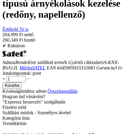
típusú árnyékolások kezelése
(redőny, napellenző)
Értékeld Te is
204,999 Ft nettó
260,349 Ft bruttó
✔ Raktáron
Státusz
Rendelésre szállított termék
Gyártói cikkszám
SA-KNX-
BSA12L
Márka
SATEL
EAN kód
5905033332683
Garancia
3
év
Jutalompontok:
pont
+
−
Kosárba
Kivánságlistához adom
Összehasonlítás
Hogyan tud vásárolni?
"Expressz beszerzés" szolgáltatás
Fizetési mód
Szállítási módok - Személyes átvétel
Kategória lista
Termékleírás