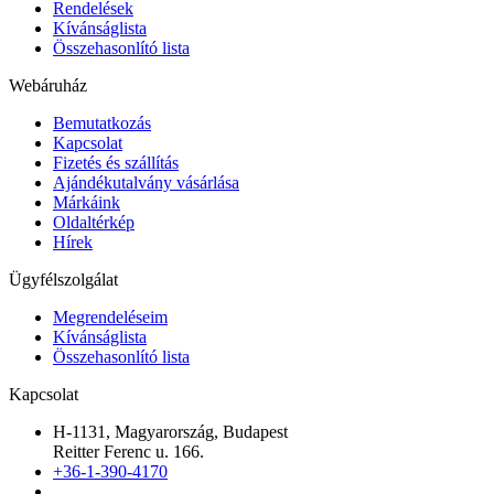
Rendelések
Kívánságlista
Összehasonlító lista
Webáruház
Bemutatkozás
Kapcsolat
Fizetés és szállítás
Ajándékutalvány vásárlása
Márkáink
Oldaltérkép
Hírek
Ügyfélszolgálat
Megrendeléseim
Kívánságlista
Összehasonlító lista
Kapcsolat
H-1131, Magyarország, Budapest
Reitter Ferenc u. 166.
+36-1-390-4170