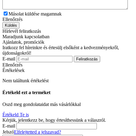
Másolat küldése magamnak
Ellenőrzés
Küldés
Hírlevél feliratkozás
Maradjunk kapcsolatban
Ajánlatok, promóciók
Iratkozz fel híreinkre és értesülj elsőként a kedvezményekről,
újdonságokról!
E-mail
Feliratkozás
Ellenőrzés
Értékelések
Nem találtunk értékelést
Értékeld ezt a terméket
Oszd meg gondolataidat más vásárlókkal
Értékeld Te is
Kérjük, jelentkezz be, hogy értesíthessünk a válaszról.
E-mail
Jelszó
Elfelejtetted a jelszavad?