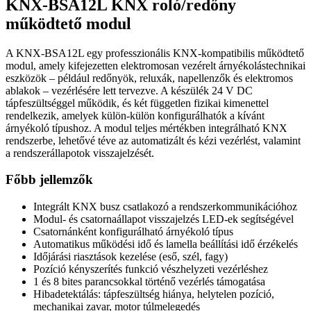
KNX-BSA12L KNX roló/redőny
működtető modul
A KNX-BSA12L egy professzionális KNX-kompatibilis működtető
modul, amely kifejezetten elektromosan vezérelt árnyékolástechnikai
eszközök – például redőnyök, reluxák, napellenzők és elektromos
ablakok – vezérlésére lett tervezve. A készülék 24 V DC
tápfeszültséggel működik, és két független fizikai kimenettel
rendelkezik, amelyek külön-külön konfigurálhatók a kívánt
árnyékoló típushoz. A modul teljes mértékben integrálható KNX
rendszerbe, lehetővé téve az automatizált és kézi vezérlést, valamint
a rendszerállapotok visszajelzését.
Főbb jellemzők
Integrált KNX busz csatlakozó a rendszerkommunikációhoz
Modul- és csatornaállapot visszajelzés LED-ek segítségével
Csatornánként konfigurálható árnyékoló típus
Automatikus működési idő és lamella beállítási idő érzékelés
Időjárási riasztások kezelése (eső, szél, fagy)
Pozíció kényszerítés funkció vészhelyzeti vezérléshez
1 és 8 bites parancsokkal történő vezérlés támogatása
Hibadetektálás: tápfeszültség hiánya, helytelen pozíció,
mechanikai zavar, motor túlmelegedés