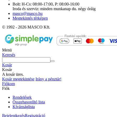
Bolt: H-Cs: 08:00-17:00, P: 08:00-16:00
Iroda és szerviz: minden munkanap du. négy óráig
masco@masco.hu
Megtekintés térképen
© 1992 - 2026 MASCO Kft.
Menü
Keresés
Kosár
Kosár
A kosár üres.
Kosár megtekintése
Irány a pénztár!
Fiókom
Fiók
Rendelések
Összehasonlító lista
Kívánságlista
Bejelentkezés
Regisztráció