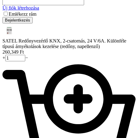
Új fiók létrehozása
Emlékezz rám
Bejelentkezés
SATEL Redőnyvezérlő KNX, 2-csatornás, 24 V/6A. Különféle
típusú árnyékolások kezelése (redőny, napellenző)
260,349
Ft
+
−