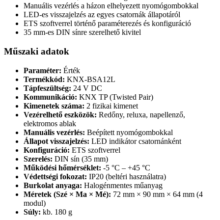
Manuális vezérlés a házon elhelyezett nyomógombokkal
LED-es visszajelzés az egyes csatornák állapotáról
ETS szoftverrel történő paraméterezés és konfiguráció
35 mm-es DIN sínre szerelhető kivitel
Műszaki adatok
Paraméter:
Érték
Termékkód:
KNX-BSA12L
Tápfeszültség:
24 V DC
Kommunikáció:
KNX TP (Twisted Pair)
Kimenetek száma:
2 fizikai kimenet
Vezérelhető eszközök:
Redőny, reluxa, napellenző,
elektromos ablak
Manuális vezérlés:
Beépített nyomógombokkal
Állapot visszajelzés:
LED indikátor csatornánként
Konfiguráció:
ETS szoftverrel
Szerelés:
DIN sín (35 mm)
Működési hőmérséklet:
-5 °C – +45 °C
Védettségi fokozat:
IP20 (beltéri használatra)
Burkolat anyaga:
Halogénmentes műanyag
Méretek (Szé × Ma × Mé):
72 mm × 90 mm × 64 mm (4
modul)
Súly:
kb. 180 g