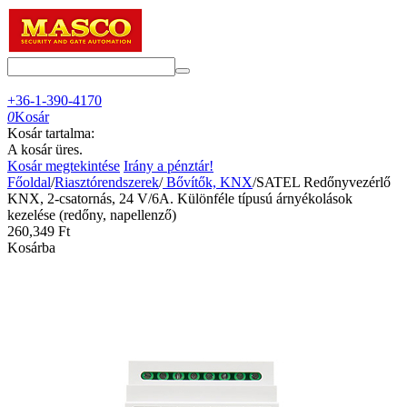
+36-1-390-4170
0
Kosár
Kosár tartalma:
A kosár üres.
Kosár megtekintése
Irány a pénztár!
Főoldal
/
Riasztórendszerek
/
Bővítők, KNX
/
SATEL Redőnyvezérlő
KNX, 2-csatornás, 24 V/6A. Különféle típusú árnyékolások
kezelése (redőny, napellenző)
260,349
Ft
Kosárba