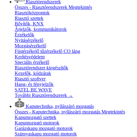
Riasztórendszerek
Összes - Riasztórendszerek
Megtekintés
Riasztóközpontok
Riasztó szettek
Bővítők, KNX
Átjelzők, kommunikátorok
Érzékelők
Nyitásérzékelő
Mozgásérzékelő
Füstérzékelő tűzérzékelő CO láng
Kerítésvédelem
Speciális érzékelő
Riasztórendszer kiegészítők
Kezelők, kódzárak
Riasztó szoftver
Hang- és fényjelzők
SATEL BE WAVE
További Riasztórendszerek
→
Kaputechnika, nyílászáró mozgatás
Összes - Kaputechnika, nyílászáró mozgatás
Megtekintés
Kapumozgató szettek
Kapumozgató motorok
Garázskapu mozgató motorok
Szárnyaskapu mozgató motorok