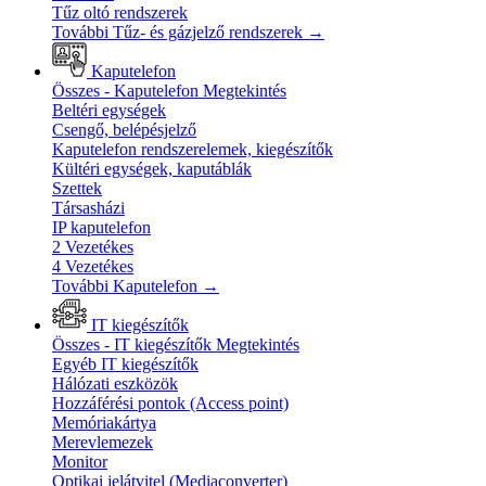
Tűz oltó rendszerek
További Tűz- és gázjelző rendszerek
→
Kaputelefon
Összes - Kaputelefon
Megtekintés
Beltéri egységek
Csengő, belépésjelző
Kaputelefon rendszerelemek, kiegészítők
Kültéri egységek, kaputáblák
Szettek
Társasházi
IP kaputelefon
2 Vezetékes
4 Vezetékes
További Kaputelefon
→
IT kiegészítők
Összes - IT kiegészítők
Megtekintés
Egyéb IT kiegészítők
Hálózati eszközök
Hozzáférési pontok (Access point)
Memóriakártya
Merevlemezek
Monitor
Optikai jelátvitel (Mediaconverter)