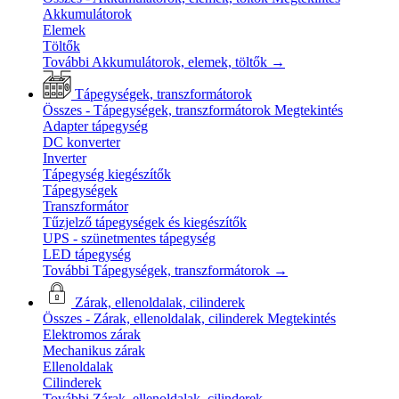
Akkumulátorok
Elemek
Töltők
További Akkumulátorok, elemek, töltők
→
Tápegységek, transzformátorok
Összes - Tápegységek, transzformátorok
Megtekintés
Adapter tápegység
DC konverter
Inverter
Tápegység kiegészítők
Tápegységek
Transzformátor
Tűzjelző tápegységek és kiegészítők
UPS - szünetmentes tápegység
LED tápegység
További Tápegységek, transzformátorok
→
Zárak, ellenoldalak, cilinderek
Összes - Zárak, ellenoldalak, cilinderek
Megtekintés
Elektromos zárak
Mechanikus zárak
Ellenoldalak
Cilinderek
További Zárak, ellenoldalak, cilinderek
→