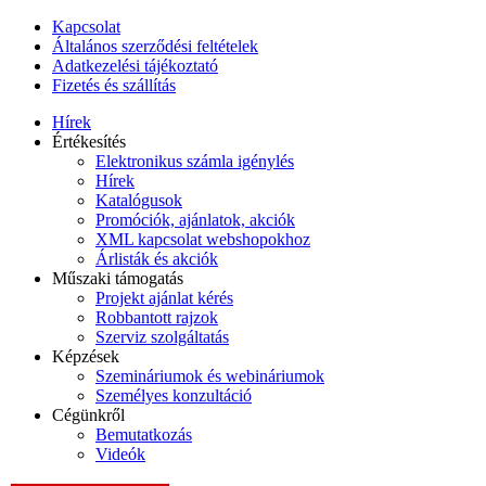
Kapcsolat
Általános szerződési feltételek
Adatkezelési tájékoztató
Fizetés és szállítás
Hírek
Értékesítés
Elektronikus számla igénylés
Hírek
Katalógusok
Promóciók, ajánlatok, akciók
XML kapcsolat webshopokhoz
Árlisták és akciók
Műszaki támogatás
Projekt ajánlat kérés
Robbantott rajzok
Szerviz szolgáltatás
Képzések
Szemináriumok és webináriumok
Személyes konzultáció
Cégünkről
Bemutatkozás
Videók