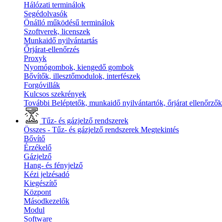
Hálózati terminálok
Segédolvasók
Önálló működésű terminálok
Szoftverek, licenszek
Munkaidő nyilvántartás
Őrjárat-ellenőrzés
Proxyk
Nyomógombok, kiengedő gombok
Bővítők, illesztőmodulok, interfészek
Forgóvillák
Kulcsos szekrények
További Beléptetők, munkaidő nyilvántartók, őrjárat ellenőrző
Tűz- és gázjelző rendszerek
Összes - Tűz- és gázjelző rendszerek
Megtekintés
Bővítő
Érzékelő
Gázjelző
Hang- és fényjelző
Kézi jelzésadó
Kiegészítő
Központ
Másodkezelők
Modul
Software