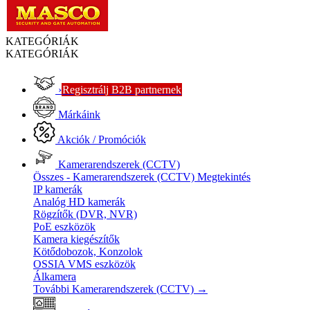
KATEGÓRIÁK
KATEGÓRIÁK
›
Regisztrálj B2B partnernek
Márkáink
Akciók / Promóciók
Kamerarendszerek (CCTV)
Összes - Kamerarendszerek (CCTV)
Megtekintés
IP kamerák
Analóg HD kamerák
Rögzítők (DVR, NVR)
PoE eszközök
Kamera kiegészítők
Kötődobozok, Konzolok
OSSIA VMS eszközök
Álkamera
További Kamerarendszerek (CCTV)
→