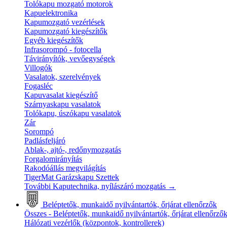
Tolókapu mozgató motorok
Kapuelektronika
Kapumozgató vezérlések
Kapumozgató kiegészítők
Egyéb kiegészítők
Infrasorompó - fotocella
Távirányítók, vevőegységek
Villogók
Vasalatok, szerelvények
Fogasléc
Kapuvasalat kiegészítő
Szárnyaskapu vasalatok
Tolókapu, úszókapu vasalatok
Zár
Sorompó
Padlásfeljáró
Ablak-, ajtó-, redőnymozgatás
Forgalomirányítás
Rakodóállás megvilágítás
TigerMat Garázskapu Szettek
További Kaputechnika, nyílászáró mozgatás
→
Beléptetők, munkaidő nyilvántartók, őrjárat ellenőrzők
Összes - Beléptetők, munkaidő nyilvántartók, őrjárat ellenőrző
Hálózati vezérlők (központok, kontrollerek)