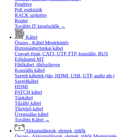
Pendrive
PoE eszközök
RACK szekrény
Router
További IT kiegészítők
→
Kábel
Összes - Kábel
Megtekintés
Biztonságtechnikai kábel
Csavart érpár, CAT5, UTP, FTP, koaxiális, BUS
Erősáramú MT
Fűtőkábel, fűtőszőnyeg
Koaxiális kábel
Szerelt kábelek (táp, HDMI, USB, UTP, audio stb.)
Szereltkábel
HDMI
PATCH kábel
Tápkábel
Tűzálló kábel
Tűzjelző kábel
Üvegszálas kábel
További Kábel
→
Akkumulátorok, elemek, töltők
Összes - Akkumulátorok, elemek, töltők
Megtekintés