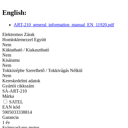
English:
ART-210_general_information_manual_EN_11920.pdf
Elektromos Zárak
Homloklemezzel Együtt
Nem
Kiiktatható / Kiakasztható
Nem
Kisáramu
Nem
Tokközépbe Szerelhető / Tokkivágás Nélkül
Nem
Kereskedelmi adatok
Gyártói cikkszám
SA-ART-210
Márka
SATEL
EAN kód
5905033338814
Garancia
1
év
Szárnyaskapu motor