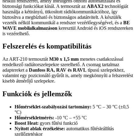
nélküli rendszerrel, amely intelligens otthoni automatizálási és
biztonsági funkciókat kínál. A termosztát az
ABAX2
technológiát
használja a kétirányú, titkosított rádiókommunikációhoz, így
biztosítva a megbízható és biztonságos adatátvitelt. A készülék
vezeték nélkül kommunikál a rendszer vezérlőegységével, és a
BE
WAVE mobilalkalmazáson
keresztül Android és iOS rendszereken
is vezérelhető.
Felszerelés és kompatibilitás
Az ART-210 termosztát
M30 x 1,5 mm
menetes csatlakozással
rendelkező radiátorszelepekre szerelhető. A csomag tartalmaz
adaptereket a
Danfoss RA, RAV és RAVL
típusú szelepekhez,
valamint egy pozicionáló gyűrűt is, amely megkönnyíti a felszerelést
kisebb átmérőjű szelepekre.
Funkciók és jellemzők
Hőmérséklet-szabályozási tartomány:
5 °C – 30 °C (±0,5
°C)
Hőmérsékletmérés:
-10 °C – +55 °C
Boost Heat:
gyors fűtési funkció
Nyitott ablak érzékelése:
automatikus fűtésleállítás
szellőztetéskor