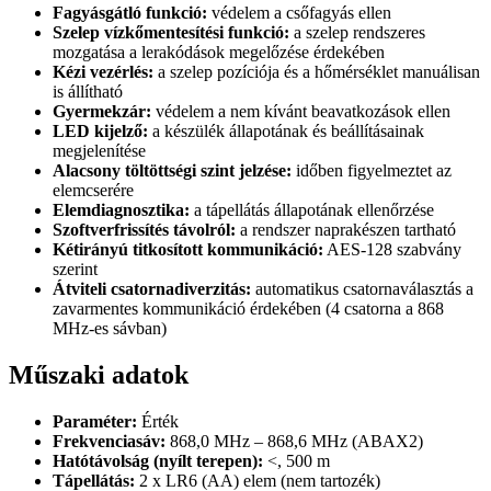
Fagyásgátló funkció:
védelem a csőfagyás ellen
Szelep vízkőmentesítési funkció:
a szelep rendszeres
mozgatása a lerakódások megelőzése érdekében
Kézi vezérlés:
a szelep pozíciója és a hőmérséklet manuálisan
is állítható
Gyermekzár:
védelem a nem kívánt beavatkozások ellen
LED kijelző:
a készülék állapotának és beállításainak
megjelenítése
Alacsony töltöttségi szint jelzése:
időben figyelmeztet az
elemcserére
Elemdiagnosztika:
a tápellátás állapotának ellenőrzése
Szoftverfrissítés távolról:
a rendszer naprakészen tartható
Kétirányú titkosított kommunikáció:
AES-128 szabvány
szerint
Átviteli csatornadiverzitás:
automatikus csatornaválasztás a
zavarmentes kommunikáció érdekében (4 csatorna a 868
MHz-es sávban)
Műszaki adatok
Paraméter:
Érték
Frekvenciasáv:
868,0 MHz – 868,6 MHz (ABAX2)
Hatótávolság (nyílt terepen):
<, 500 m
Tápellátás:
2 x LR6 (AA) elem (nem tartozék)