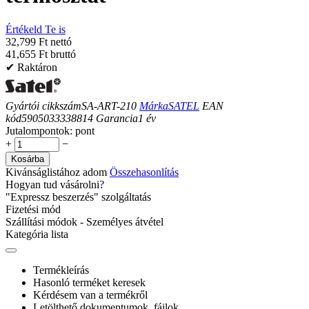
Értékeld Te is
32,799 Ft nettó
41,655 Ft bruttó
✔ Raktáron
Gyártói cikkszám
SA-ART-210
Márka
SATEL
EAN
kód
5905033338814
Garancia
1
év
Jutalompontok:
pont
+
−
Kosárba
Kivánságlistához adom
Összehasonlítás
Hogyan tud vásárolni?
"Expressz beszerzés" szolgáltatás
Fizetési mód
Szállítási módok - Személyes átvétel
Kategória lista
Termékleírás
Hasonló terméket keresek
Kérdésem van a termékről
Letölthető dokumentumok, fájlok