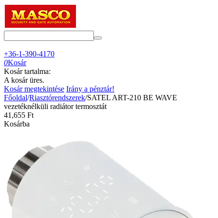
+36-1-390-4170
0
Kosár
Kosár tartalma:
A kosár üres.
Kosár megtekintése
Irány a pénztár!
Főoldal
/
Riasztórendszerek
/
SATEL ART-210 BE WAVE
vezetéknélküli radiátor termosztát
41,655
Ft
Kosárba