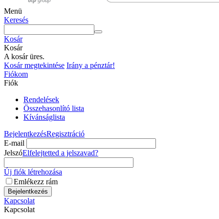
Menü
Keresés
Kosár
Kosár
A kosár üres.
Kosár megtekintése
Irány a pénztár!
Fiókom
Fiók
Rendelések
Összehasonlító lista
Kívánságlista
Bejelentkezés
Regisztráció
E-mail
Jelszó
Elfelejtetted a jelszavad?
Új fiók létrehozása
Emlékezz rám
Bejelentkezés
Kapcsolat
Kapcsolat