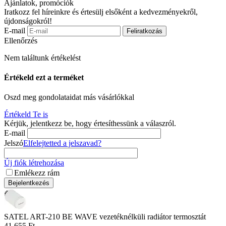
Ajánlatok, promóciók
Iratkozz fel híreinkre és értesülj elsőként a kedvezményekről,
újdonságokról!
E-mail
Feliratkozás
Ellenőrzés
Nem találtunk értékelést
Értékeld ezt a terméket
Oszd meg gondolataidat más vásárlókkal
Értékeld Te is
Kérjük, jelentkezz be, hogy értesíthessünk a válaszról.
E-mail
Jelszó
Elfelejtetted a jelszavad?
Új fiók létrehozása
Emlékezz rám
Bejelentkezés
SATEL ART-210 BE WAVE vezetéknélküli radiátor termosztát
41,655
Ft