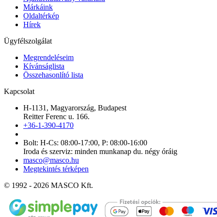
Márkáink
Oldaltérkép
Hírek
Ügyfélszolgálat
Megrendeléseim
Kívánságlista
Összehasonlító lista
Kapcsolat
H-1131, Magyarország, Budapest
Reitter Ferenc u. 166.
+36-1-390-4170
Bolt: H-Cs: 08:00-17:00, P: 08:00-16:00
Iroda és szerviz: minden munkanap du. négy óráig
masco@masco.hu
Megtekintés térképen
© 1992 - 2026 MASCO Kft.