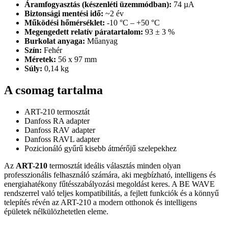
Áramfogyasztás (készenléti üzemmódban):
74 µA
Biztonsági mentési idő:
~2 év
Működési hőmérséklet:
-10 °C – +50 °C
Megengedett relatív páratartalom:
93 ± 3 %
Burkolat anyaga:
Műanyag
Szín:
Fehér
Méretek:
56 x 97 mm
Súly:
0,14 kg
A csomag tartalma
ART-210 termosztát
Danfoss RA adapter
Danfoss RAV adapter
Danfoss RAVL adapter
Pozicionáló gyűrű kisebb átmérőjű szelepekhez
Az
ART-210
termosztát ideális választás minden olyan
professzionális felhasználó számára, aki megbízható, intelligens és
energiahatékony fűtésszabályozási megoldást keres. A BE WAVE
rendszerrel való teljes kompatibilitás, a fejlett funkciók és a könnyű
telepítés révén az ART-210 a modern otthonok és intelligens
épületek nélkülözhetetlen eleme.