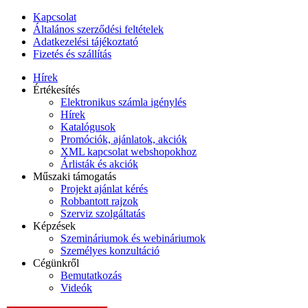
Kapcsolat
Általános szerződési feltételek
Adatkezelési tájékoztató
Fizetés és szállítás
Hírek
Értékesítés
Elektronikus számla igénylés
Hírek
Katalógusok
Promóciók, ajánlatok, akciók
XML kapcsolat webshopokhoz
Árlisták és akciók
Műszaki támogatás
Projekt ajánlat kérés
Robbantott rajzok
Szerviz szolgáltatás
Képzések
Szemináriumok és webináriumok
Személyes konzultáció
Cégünkről
Bemutatkozás
Videók