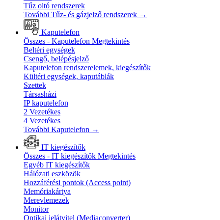
Tűz oltó rendszerek
További Tűz- és gázjelző rendszerek
→
Kaputelefon
Összes - Kaputelefon
Megtekintés
Beltéri egységek
Csengő, belépésjelző
Kaputelefon rendszerelemek, kiegészítők
Kültéri egységek, kaputáblák
Szettek
Társasházi
IP kaputelefon
2 Vezetékes
4 Vezetékes
További Kaputelefon
→
IT kiegészítők
Összes - IT kiegészítők
Megtekintés
Egyéb IT kiegészítők
Hálózati eszközök
Hozzáférési pontok (Access point)
Memóriakártya
Merevlemezek
Monitor
Optikai jelátvitel (Mediaconverter)