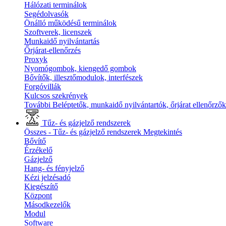
Hálózati terminálok
Segédolvasók
Önálló működésű terminálok
Szoftverek, licenszek
Munkaidő nyilvántartás
Őrjárat-ellenőrzés
Proxyk
Nyomógombok, kiengedő gombok
Bővítők, illesztőmodulok, interfészek
Forgóvillák
Kulcsos szekrények
További Beléptetők, munkaidő nyilvántartók, őrjárat ellenőrző
Tűz- és gázjelző rendszerek
Összes - Tűz- és gázjelző rendszerek
Megtekintés
Bővítő
Érzékelő
Gázjelző
Hang- és fényjelző
Kézi jelzésadó
Kiegészítő
Központ
Másodkezelők
Modul
Software