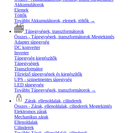
Akkumulátorok
Elemek
Töltők
További Akkumulátorok, elemek, töltők
→
Tápegységek, transzformátorok
Összes - Tápegységek, transzformátorok
Megtekintés
Adapter tápegység
DC konverter
Inverter
Tápegység kiegészítők
Tápegységek
Transzformátor
Tűzjelző tápegységek és kiegészítők
UPS - szünetmentes tápegység
LED tápegység
További Tápegységek, transzformátorok
→
Zárak, ellenoldalak, cilinderek
Összes - Zárak, ellenoldalak, cilinderek
Megtekintés
Elektromos zárak
Mechanikus zárak
Ellenoldalak
Cilinderek
További Zárak, ellenoldalak, cilinderek
→