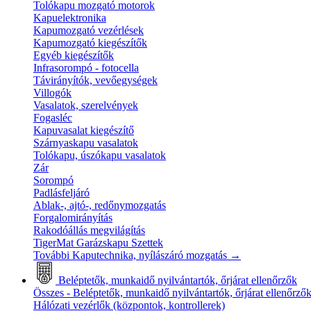
Tolókapu mozgató motorok
Kapuelektronika
Kapumozgató vezérlések
Kapumozgató kiegészítők
Egyéb kiegészítők
Infrasorompó - fotocella
Távirányítók, vevőegységek
Villogók
Vasalatok, szerelvények
Fogasléc
Kapuvasalat kiegészítő
Szárnyaskapu vasalatok
Tolókapu, úszókapu vasalatok
Zár
Sorompó
Padlásfeljáró
Ablak-, ajtó-, redőnymozgatás
Forgalomirányítás
Rakodóállás megvilágítás
TigerMat Garázskapu Szettek
További Kaputechnika, nyílászáró mozgatás
→
Beléptetők, munkaidő nyilvántartók, őrjárat ellenőrzők
Összes - Beléptetők, munkaidő nyilvántartók, őrjárat ellenőrző
Hálózati vezérlők (központok, kontrollerek)