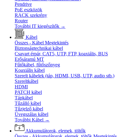
Pendrive
PoE eszközök
RACK szekrény
Router
További IT kiegészítők
→
Kábel
Összes - Kábel
Megtekintés
Biztonságtechnikai kábel
Csavart érpár, CAT5, UTP, FTP, koaxiális, BUS
Erősáramú MT
Fűtőkábel, fűtőszőnyeg
Koaxiális kábel
Szerelt kábelek (táp, HDMI, USB, UTP, audio stb.)
Szereltkábel
HDMI
PATCH kábel
Tápkábel
Tűzálló kábel
Tűzjelző kábel
Üvegszálas kábel
További Kábel
→
Akkumulátorok, elemek, töltők
Összes - Akkumulátorok, elemek, töltők
Megtekintés