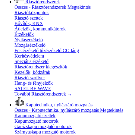
Riasztórendszerek
Összes - Riasztórendszerek
Megtekintés
Riasztóközpontok
Riasztó szettek
Bővítők, KNX
Átjelzők, kommunikátorok
Érzékelők
Nyitásérzékelő
Mozgásérzékelő
Füstérzékelő tűzérzékelő CO láng
Kerítésvédelem
Speciális érzékelő
Riasztórendszer kiegészítők
Kezelők, kódzárak
Riasztó szoftver
Hang- és fényjelzők
SATEL BE WAVE
További Riasztórendszerek
→
Kaputechnika, nyílászáró mozgatás
Összes - Kaputechnika, nyílászáró mozgatás
Megtekintés
Kapumozgató szettek
Kapumozgató motorok
Garázskapu mozgató motorok
Szárnyaskapu mozgató motorok