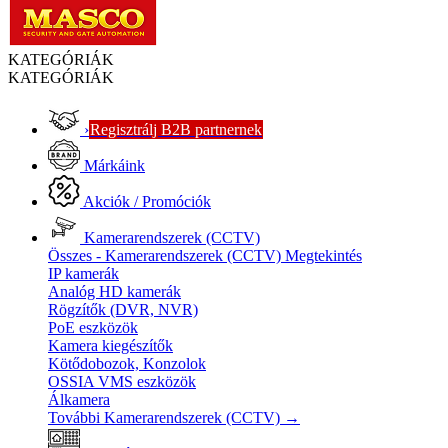
KATEGÓRIÁK
KATEGÓRIÁK
›
Regisztrálj B2B partnernek
Márkáink
Akciók / Promóciók
Kamerarendszerek (CCTV)
Összes - Kamerarendszerek (CCTV)
Megtekintés
IP kamerák
Analóg HD kamerák
Rögzítők (DVR, NVR)
PoE eszközök
Kamera kiegészítők
Kötődobozok, Konzolok
OSSIA VMS eszközök
Álkamera
További Kamerarendszerek (CCTV)
→