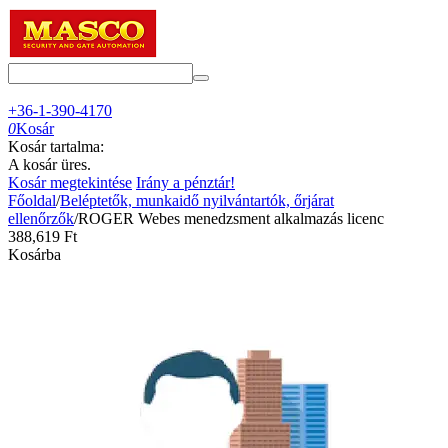
+36-1-390-4170
0
Kosár
Kosár tartalma:
A kosár üres.
Kosár megtekintése
Irány a pénztár!
Főoldal
/
Beléptetők, munkaidő nyilvántartók, őrjárat
ellenőrzők
/
ROGER Webes menedzsment alkalmazás licenc
388,619
Ft
Kosárba