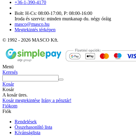
+36-1-390-4170
Bolt: H-Cs: 08:00-17:00, P: 08:00-16:00
Iroda és szerviz: minden munkanap du. négy óráig
masco@masco.hu
Megtekintés térképen
© 1992 - 2026 MASCO Kft.
Menü
Keresés
Kosár
Kosár
A kosár üres.
Kosár megtekintése
Irány a pénztár!
Fiókom
Fiók
Rendelések
Összehasonlító lista
Kívánságlista