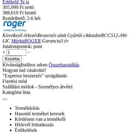
Értékeld Te is
305,999 Ft nettó
388,619 Ft bruttó
Rendelhető: 2-6 hét
Következő érkezés
Beszerzés alatt
Gyártói cikkszám
RCC512-AW-
LIC
Márka
ROGER
Garancia
3
év
Jutalompontok:
pont
+
−
Kosárba
Kivánságlistához adom
Összehasonlítás
Hogyan tud vásárolni?
"Expressz beszerzés" szolgáltatás
Fizetési mód
Szállítási módok - Személyes átvétel
Kategória lista
Termékleírás
Hasonló terméket keresek
Kérdésem van a termékről
Hírlevél feliratkozás
Értékelések