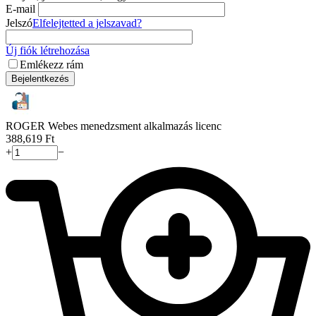
E-mail
Jelszó
Elfelejtetted a jelszavad?
Új fiók létrehozása
Emlékezz rám
Bejelentkezés
ROGER Webes menedzsment alkalmazás licenc
388,619
Ft
+
−