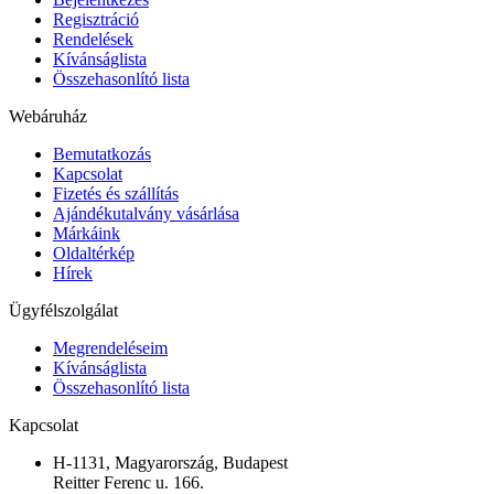
Regisztráció
Rendelések
Kívánságlista
Összehasonlító lista
Webáruház
Bemutatkozás
Kapcsolat
Fizetés és szállítás
Ajándékutalvány vásárlása
Márkáink
Oldaltérkép
Hírek
Ügyfélszolgálat
Megrendeléseim
Kívánságlista
Összehasonlító lista
Kapcsolat
H-1131, Magyarország, Budapest
Reitter Ferenc u. 166.