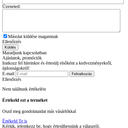
Üzeneted:
Másolat küldése magamnak
Ellenőrzés
Küldés
Maradjunk kapcsolatban
Ajánlatok, promóciók
Iratkozz fel híreinkre és értesülj elsőként a kedvezményekről,
újdonságokról!
E-mail
Feliratkozás
Ellenőrzés
Nem találtunk értékelést
Értékeld ezt a terméket
Oszd meg gondolataidat más vásárlókkal
Értékeld Te is
Kérjük, jelentkezz be, hogy értesíthessünk a válaszról.