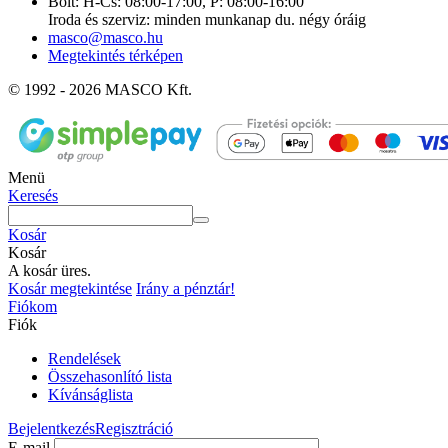
Bolt: H-Cs: 08:00-17:00, P: 08:00-16:00
Iroda és szerviz: minden munkanap du. négy óráig
masco@masco.hu
Megtekintés térképen
© 1992 - 2026 MASCO Kft.
Menü
Keresés
Kosár
Kosár
A kosár üres.
Kosár megtekintése
Irány a pénztár!
Fiókom
Fiók
Rendelések
Összehasonlító lista
Kívánságlista
Bejelentkezés
Regisztráció
E-mail