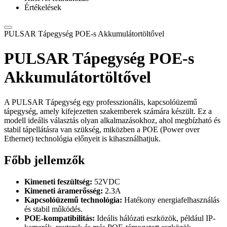
Értékelések
PULSAR Tápegység POE-s Akkumulátortöltővel
PULSAR Tápegység POE-s
Akkumulátortöltővel
A PULSAR Tápegység egy professzionális, kapcsolóüzemű
tápegység, amely kifejezetten szakemberek számára készült. Ez a
modell ideális választás olyan alkalmazásokhoz, ahol megbízható és
stabil tápellátásra van szükség, miközben a POE (Power over
Ethernet) technológia előnyeit is kihasználhatjuk.
Főbb jellemzők
Kimeneti feszültség:
52VDC
Kimeneti áramerősség:
2.3A
Kapcsolóüzemű technológia:
Hatékony energiafelhasználás
és stabil működés.
POE-kompatibilitás:
Ideális hálózati eszközök, például IP-