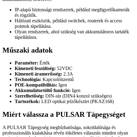
IP-alapú biztonsági rendszerek, például megfigyelőkamerák
és rögzítők.
Hálózati eszközök, például switchek, routerek és access
pointok tápellátása.
Olyan rendszerek, ahol szükség van akkumulátoros tartalék
tápellátásra.
Műszaki adatok
Paraméter:
Érték
Kimeneti feszültség:
52VDC
Kimeneti áramerősség:
2.3A
Technológia:
Kapcsolóüzemű
POE-kompatibilitás:
Igen
Akkumulátortöltő funkció:
Igen
Szerelhetőség:
DIN-sín (DIN4 konzol szükséges)
Tartozékok:
LED optikai jelzőkészlet (PKAZ168)
Miért válassza a PULSAR Tápegységet
A PULSAR Tápegység megbízhatósága, sokoldalúsága és
professzionális kialakítása révén tökéletes választás minden olyan