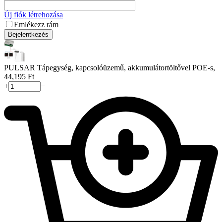
Új fiók létrehozása
Emlékezz rám
Bejelentkezés
PULSAR Tápegység, kapcsolóüzemű, akkumulátortöltővel POE-s,
44,195
Ft
+
−