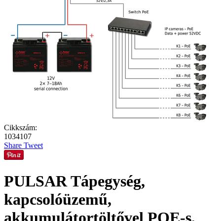
Cikkszám:
1034107
Share
Tweet
PULSAR Tápegység,
kapcsolóüzemű,
akkumulátortöltővel POE-s,