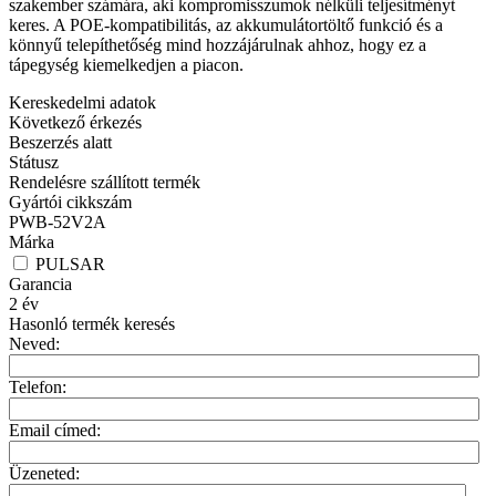
szakember számára, aki kompromisszumok nélküli teljesítményt
keres. A POE-kompatibilitás, az akkumulátortöltő funkció és a
könnyű telepíthetőség mind hozzájárulnak ahhoz, hogy ez a
tápegység kiemelkedjen a piacon.
Kereskedelmi adatok
Következő érkezés
Beszerzés alatt
Státusz
Rendelésre szállított termék
Gyártói cikkszám
PWB-52V2A
Márka
PULSAR
Garancia
2
év
Hasonló termék keresés
Neved:
Telefon:
Email címed:
Üzeneted: