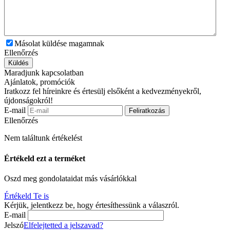
Másolat küldése magamnak
Ellenőrzés
Küldés
Maradjunk kapcsolatban
Ajánlatok, promóciók
Iratkozz fel híreinkre és értesülj elsőként a kedvezményekről,
újdonságokról!
E-mail
Feliratkozás
Ellenőrzés
Nem találtunk értékelést
Értékeld ezt a terméket
Oszd meg gondolataidat más vásárlókkal
Értékeld Te is
Kérjük, jelentkezz be, hogy értesíthessünk a válaszról.
E-mail
Jelszó
Elfelejtetted a jelszavad?