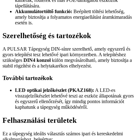
kamerák, routerek és más POE-támogatott eszközök
tápellátására.
Akkumulátortöltő funkció:
Beépített töltési lehetőség,
amely biztosítja a folyamatos energiaellátást áramkimaradás
esetén is.
Szerelhetőség és tartozékok
A PULSAR Tápegység DIN-sínre szerelhető, amely egyszerű és
gyors telepítést tesz lehetővé ipari környezetben. A telepítéshez
szükséges
DIN4 konzol
külön megvásárolható, amely biztosítja a
stabil rögzítést és a helytakarékos elhelyezést.
További tartozékok
LED optikai jelzőkészlet (PKAZ168):
A LED-es
visszajelzőkészlet lehetővé teszi az eszköz állapotának gyors
és egyszerű ellenőrzését, így mindig pontos információt
kaphatunk a tápegység működéséről.
Felhasználási területek
Ez a tápegység ideális választás számos ipari és kereskedelmi
alkalmazáshoz, beleértve: