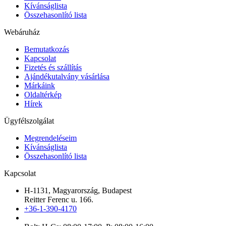
Kívánságlista
Összehasonlító lista
Webáruház
Bemutatkozás
Kapcsolat
Fizetés és szállítás
Ajándékutalvány vásárlása
Márkáink
Oldaltérkép
Hírek
Ügyfélszolgálat
Megrendeléseim
Kívánságlista
Összehasonlító lista
Kapcsolat
H-1131, Magyarország, Budapest
Reitter Ferenc u. 166.
+36-1-390-4170