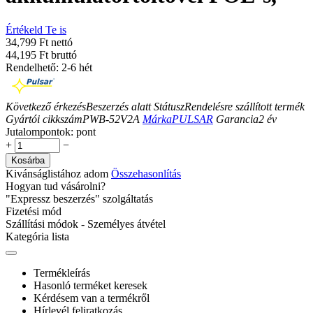
Értékeld Te is
34,799 Ft nettó
44,195 Ft bruttó
Rendelhető: 2-6 hét
Következő érkezés
Beszerzés alatt
Státusz
Rendelésre szállított termék
Gyártói cikkszám
PWB-52V2A
Márka
PULSAR
Garancia
2
év
Jutalompontok:
pont
+
−
Kosárba
Kivánságlistához adom
Összehasonlítás
Hogyan tud vásárolni?
"Expressz beszerzés" szolgáltatás
Fizetési mód
Szállítási módok - Személyes átvétel
Kategória lista
Termékleírás
Hasonló terméket keresek
Kérdésem van a termékről
Hírlevél feliratkozás