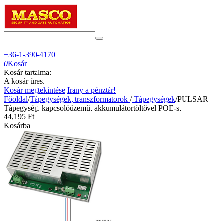
+36-1-390-4170
0
Kosár
Kosár tartalma:
A kosár üres.
Kosár megtekintése
Irány a pénztár!
Főoldal
/
Tápegységek, transzformátorok
/
Tápegységek
/
PULSAR
Tápegység, kapcsolóüzemű, akkumulátortöltővel POE-s,
44,195
Ft
Kosárba