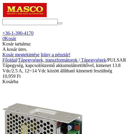
+36-1-390-4170
0
Kosár
Kosár tartalma:
A kosár üres.
Kosár megtekintése
Irány a pénztár!
Főoldal
/
Tápegységek, transzformátorok
/
Tápegységek
/
PULSAR
Tápegység, kapcsolóüzemű akkumulátortöltővel, kimenet 13.8
Vdc/2.5 A, 12~14 Vdc között állítható kimeneti feszültség
10,959
Ft
Kosárba