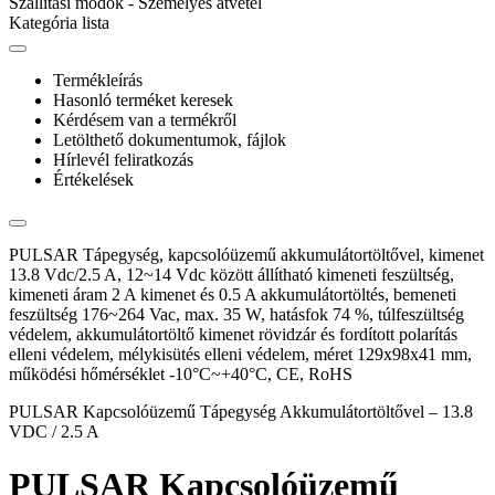
Szállítási módok - Személyes átvétel
Kategória lista
Termékleírás
Hasonló terméket keresek
Kérdésem van a termékről
Letölthető dokumentumok, fájlok
Hírlevél feliratkozás
Értékelések
PULSAR Tápegység, kapcsolóüzemű akkumulátortöltővel, kimenet
13.8 Vdc/2.5 A, 12~14 Vdc között állítható kimeneti feszültség,
kimeneti áram 2 A kimenet és 0.5 A akkumulátortöltés, bemeneti
feszültség 176~264 Vac, max. 35 W, hatásfok 74 %, túlfeszültség
védelem, akkumulátortöltő kimenet rövidzár és fordított polarítás
elleni védelem, mélykisütés elleni védelem, méret 129x98x41 mm,
működési hőmérséklet -10°C~+40°C, CE, RoHS
PULSAR Kapcsolóüzemű Tápegység Akkumulátortöltővel – 13.8
VDC / 2.5 A
PULSAR Kapcsolóüzemű