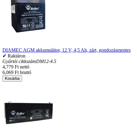
DIAMEC AGM akkumulátor, 12 V, 4,5 Ah, zárt, gondozásmentes
✔ Raktáron
Gyártói cikkszám
DM12-4.5
4,779 Ft nettó
6,069 Ft bruttó
Kosárba