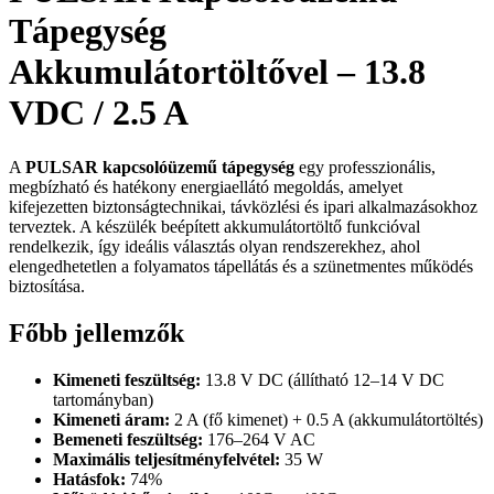
Tápegység
Akkumulátortöltővel – 13.8
VDC / 2.5 A
A
PULSAR kapcsolóüzemű tápegység
egy professzionális,
megbízható és hatékony energiaellátó megoldás, amelyet
kifejezetten biztonságtechnikai, távközlési és ipari alkalmazásokhoz
terveztek. A készülék beépített akkumulátortöltő funkcióval
rendelkezik, így ideális választás olyan rendszerekhez, ahol
elengedhetetlen a folyamatos tápellátás és a szünetmentes működés
biztosítása.
Főbb jellemzők
Kimeneti feszültség:
13.8 V DC (állítható 12–14 V DC
tartományban)
Kimeneti áram:
2 A (fő kimenet) + 0.5 A (akkumulátortöltés)
Bemeneti feszültség:
176–264 V AC
Maximális teljesítményfelvétel:
35 W
Hatásfok:
74%