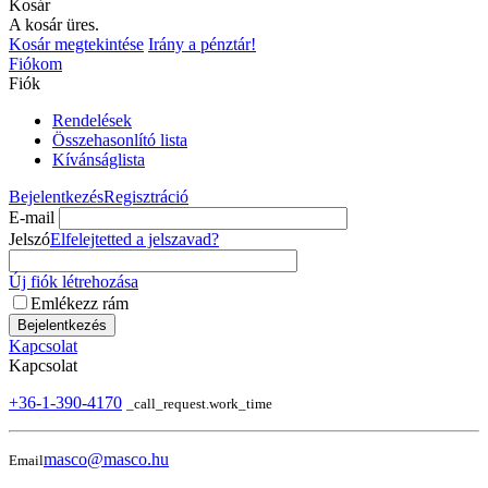
Kosár
A kosár üres.
Kosár megtekintése
Irány a pénztár!
Fiókom
Fiók
Rendelések
Összehasonlító lista
Kívánságlista
Bejelentkezés
Regisztráció
E-mail
Jelszó
Elfelejtetted a jelszavad?
Új fiók létrehozása
Emlékezz rám
Bejelentkezés
Kapcsolat
Kapcsolat
+36-1-390-4170
_call_request.work_time
masco@masco.hu
Email