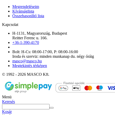
Megrendeléseim
Kívánságlista
Összehasonlító lista
Kapcsolat
H-1131, Magyarország, Budapest
Reitter Ferenc u. 166.
+36-1-390-4170
Bolt: H-Cs: 08:00-17:00, P: 08:00-16:00
Iroda és szerviz: minden munkanap du. négy óráig
masco@masco.hu
Megtekintés térképen
© 1992 - 2026 MASCO Kft.
Menü
Keresés
Kosár