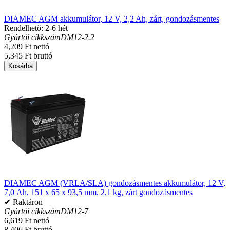
DIAMEC AGM akkumulátor, 12 V, 2,2 Ah, zárt, gondozásmentes
Rendelhető: 2-6 hét
Gyártói cikkszám
DM12-2.2
4,209 Ft nettó
5,345 Ft bruttó
Kosárba
DIAMEC AGM (VRLA/SLA) gondozásmentes akkumulátor, 12 V,
7,0 Ah, 151 x 65 x 93,5 mm, 2,1 kg, zárt gondozásmentes
✔ Raktáron
Gyártói cikkszám
DM12-7
6,619 Ft nettó
8,406 Ft bruttó