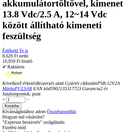
akkumulátortöltővel, kimenet
13.8 Vdc/2.5 A, 12~14 Vdc
között állítható kimeneti
feszültség
Értékeld Te is
8,629 Ft nettó
10,959 Ft bruttó
✔ Raktáron
Következő érkezés
Beszerzés alatt
Gyártói cikkszám
PSB-12V2A
Márka
PULSAR
EAN kód
5902135317723
Garancia
2
év
Jutalompontok:
pont
+
−
Kosárba
Kivánságlistához adom
Összehasonlítás
Hogyan tud vásárolni?
"Expressz beszerzés" szolgáltatás
Fizetési mód