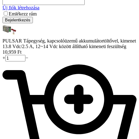
Új fiók létrehozása
Emlékezz rám
Bejelentkezés
PULSAR Tápegység, kapcsolóüzemű akkumulátortöltővel, kimenet
13.8 Vdc/2.5 A, 12~14 Vdc között állítható kimeneti feszültség
10,959
Ft
+
−