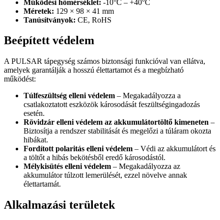
Működési hőmérséklet:
-10°C – +40°C
Méretek:
129 × 98 × 41 mm
Tanúsítványok:
CE, RoHS
Beépített védelem
A PULSAR tápegység számos biztonsági funkcióval van ellátva,
amelyek garantálják a hosszú élettartamot és a megbízható
működést:
Túlfeszültség elleni védelem
– Megakadályozza a
csatlakoztatott eszközök károsodását feszültségingadozás
esetén.
Rövidzár elleni védelem az akkumulátortöltő kimeneten
–
Biztosítja a rendszer stabilitását és megelőzi a túláram okozta
hibákat.
Fordított polaritás elleni védelem
– Védi az akkumulátort és
a töltőt a hibás bekötésből eredő károsodástól.
Mélykisütés elleni védelem
– Megakadályozza az
akkumulátor túlzott lemerülését, ezzel növelve annak
élettartamát.
Alkalmazási területek