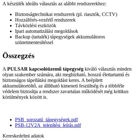
A készülék ideális választás az alábbi rendszerekhez:
Biztonságtechnikai rendszerek (pl. riasztók, CCTV)
Hozzáférés-vezérlő rendszerek
Távközlési eszközök
Ipari automatizálási megoldások
Backup (tartalék) tápegységek akkumulátoros
szünetmentesítéssel
Összegzés
A
PULSAR kapcsolóüzemű tápegység
kiváló választás minden
olyan szakember számára, aki megbízható, hosszú élettartamú és
biztonságos tápellátási megoldást keres. A beépített
akkumulátortöltő, az állítható kimeneti feszültség és a többféle
védelem biztosítja a rendszer zavartalan működését még kritikus
körülmények között is.
PSB_sorozatú_tápegységek.pdf
PSB-12V2A_telepítési_leírás.pdf
Kereskedelmi adatok