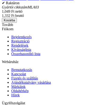
✔ Raktáron
Gyártói cikkszám
MLA03
1,049 Ft nettó
1,332 Ft bruttó
Kosárba
Tovább
Fiókom
Bejelentkezés
Regisztráció
Rendelések
Kívánságlista
Összehasonlító lista
Webáruház
Bemutatkozás
Kapcsolat
Fizetés és szállítás
Ajándékutalvány vásárlása
Márkáink
Oldaltérkép
Hírek
Ügyfélszolgálat