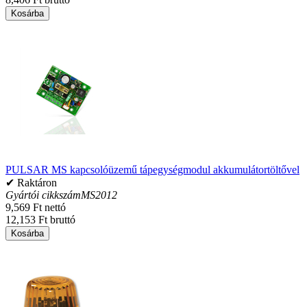
Kosárba
PULSAR MS kapcsolóüzemű tápegységmodul akkumulátortöltővel
✔ Raktáron
Gyártói cikkszám
MS2012
9,569 Ft nettó
12,153 Ft bruttó
Kosárba