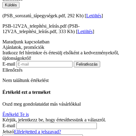
Küldés
(PSB_sorozatú_tápegységek.pdf, 292 Kb) [
Letöltés
]
PSB-12V2A_telepítési_leírás.pdf (PSB-
12V2A_telepítési_leírás.pdf, 333 Kb) [
Letöltés
]
Maradjunk kapcsolatban
Ajánlatok, promóciók
Iratkozz fel híreinkre és értesülj elsőként a kedvezményekről,
újdonságokról!
E-mail
Feliratkozás
Ellenőrzés
Nem találtunk értékelést
Értékeld ezt a terméket
Oszd meg gondolataidat más vásárlókkal
Értékeld Te is
Kérjük, jelentkezz be, hogy értesíthessünk a válaszról.
E-mail
Jelszó
Elfelejtetted a jelszavad?