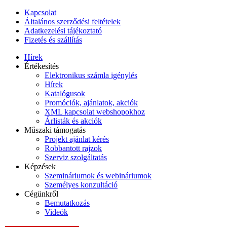
Kapcsolat
Általános szerződési feltételek
Adatkezelési tájékoztató
Fizetés és szállítás
Hírek
Értékesítés
Elektronikus számla igénylés
Hírek
Katalógusok
Promóciók, ajánlatok, akciók
XML kapcsolat webshopokhoz
Árlisták és akciók
Műszaki támogatás
Projekt ajánlat kérés
Robbantott rajzok
Szerviz szolgáltatás
Képzések
Szemináriumok és webináriumok
Személyes konzultáció
Cégünkről
Bemutatkozás
Videók