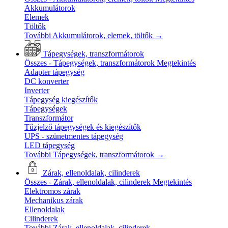
Akkumulátorok
Elemek
Töltők
További Akkumulátorok, elemek, töltők
→
Tápegységek, transzformátorok
Összes - Tápegységek, transzformátorok
Megtekintés
Adapter tápegység
DC konverter
Inverter
Tápegység kiegészítők
Tápegységek
Transzformátor
Tűzjelző tápegységek és kiegészítők
UPS - szünetmentes tápegység
LED tápegység
További Tápegységek, transzformátorok
→
Zárak, ellenoldalak, cilinderek
Összes - Zárak, ellenoldalak, cilinderek
Megtekintés
Elektromos zárak
Mechanikus zárak
Ellenoldalak
Cilinderek
További Zárak, ellenoldalak, cilinderek
→