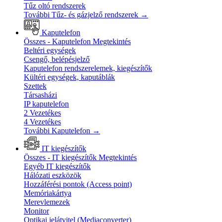
Tűz oltó rendszerek
További Tűz- és gázjelző rendszerek
→
Kaputelefon
Összes - Kaputelefon
Megtekintés
Beltéri egységek
Csengő, belépésjelző
Kaputelefon rendszerelemek, kiegészítők
Kültéri egységek, kaputáblák
Szettek
Társasházi
IP kaputelefon
2 Vezetékes
4 Vezetékes
További Kaputelefon
→
IT kiegészítők
Összes - IT kiegészítők
Megtekintés
Egyéb IT kiegészítők
Hálózati eszközök
Hozzáférési pontok (Access point)
Memóriakártya
Merevlemezek
Monitor
Optikai jelátvitel (Mediaconverter)