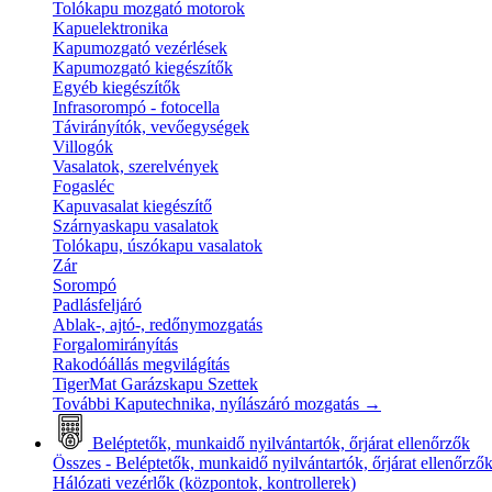
Tolókapu mozgató motorok
Kapuelektronika
Kapumozgató vezérlések
Kapumozgató kiegészítők
Egyéb kiegészítők
Infrasorompó - fotocella
Távirányítók, vevőegységek
Villogók
Vasalatok, szerelvények
Fogasléc
Kapuvasalat kiegészítő
Szárnyaskapu vasalatok
Tolókapu, úszókapu vasalatok
Zár
Sorompó
Padlásfeljáró
Ablak-, ajtó-, redőnymozgatás
Forgalomirányítás
Rakodóállás megvilágítás
TigerMat Garázskapu Szettek
További Kaputechnika, nyílászáró mozgatás
→
Beléptetők, munkaidő nyilvántartók, őrjárat ellenőrzők
Összes - Beléptetők, munkaidő nyilvántartók, őrjárat ellenőrző
Hálózati vezérlők (központok, kontrollerek)