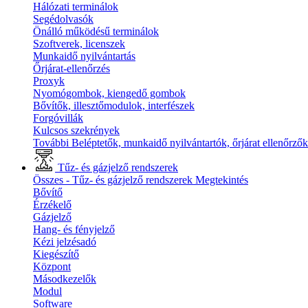
Hálózati terminálok
Segédolvasók
Önálló működésű terminálok
Szoftverek, licenszek
Munkaidő nyilvántartás
Őrjárat-ellenőrzés
Proxyk
Nyomógombok, kiengedő gombok
Bővítők, illesztőmodulok, interfészek
Forgóvillák
Kulcsos szekrények
További Beléptetők, munkaidő nyilvántartók, őrjárat ellenőrző
Tűz- és gázjelző rendszerek
Összes - Tűz- és gázjelző rendszerek
Megtekintés
Bővítő
Érzékelő
Gázjelző
Hang- és fényjelző
Kézi jelzésadó
Kiegészítő
Központ
Másodkezelők
Modul
Software