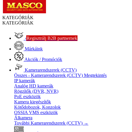
KATEGÓRIÁK
KATEGÓRIÁK
›
Regisztrálj B2B partnernek
Márkáink
Akciók / Promóciók
Kamerarendszerek (CCTV)
Összes - Kamerarendszerek (CCTV)
Megtekintés
IP kamerák
Analóg HD kamerák
Rögzítők (DVR, NVR)
PoE eszközök
Kamera kiegészítők
Kötődobozok, Konzolok
OSSIA VMS eszközök
Álkamera
További Kamerarendszerek (CCTV)
→