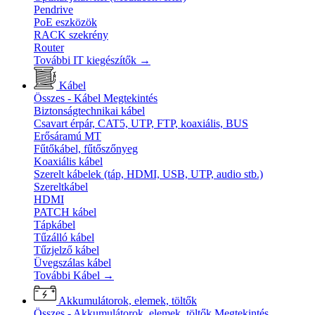
Pendrive
PoE eszközök
RACK szekrény
Router
További IT kiegészítők
→
Kábel
Összes - Kábel
Megtekintés
Biztonságtechnikai kábel
Csavart érpár, CAT5, UTP, FTP, koaxiális, BUS
Erősáramú MT
Fűtőkábel, fűtőszőnyeg
Koaxiális kábel
Szerelt kábelek (táp, HDMI, USB, UTP, audio stb.)
Szereltkábel
HDMI
PATCH kábel
Tápkábel
Tűzálló kábel
Tűzjelző kábel
Üvegszálas kábel
További Kábel
→
Akkumulátorok, elemek, töltők
Összes - Akkumulátorok, elemek, töltők
Megtekintés