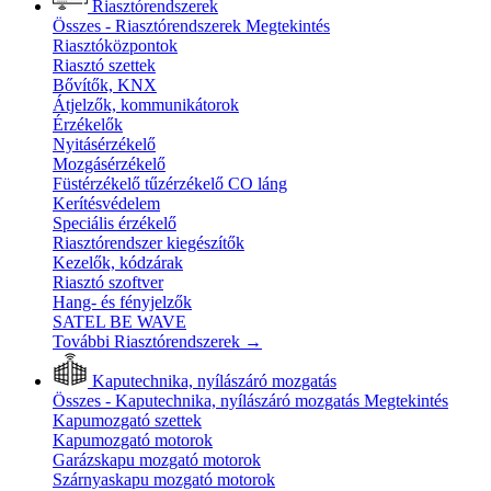
Riasztórendszerek
Összes - Riasztórendszerek
Megtekintés
Riasztóközpontok
Riasztó szettek
Bővítők, KNX
Átjelzők, kommunikátorok
Érzékelők
Nyitásérzékelő
Mozgásérzékelő
Füstérzékelő tűzérzékelő CO láng
Kerítésvédelem
Speciális érzékelő
Riasztórendszer kiegészítők
Kezelők, kódzárak
Riasztó szoftver
Hang- és fényjelzők
SATEL BE WAVE
További Riasztórendszerek
→
Kaputechnika, nyílászáró mozgatás
Összes - Kaputechnika, nyílászáró mozgatás
Megtekintés
Kapumozgató szettek
Kapumozgató motorok
Garázskapu mozgató motorok
Szárnyaskapu mozgató motorok