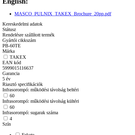
English:
MASCO_PULNIX_TAKEX_Brochure_20pp.pdf
Kereskedelmi adatok
Státusz
Rendelésre szállított termék
Gyártói cikkszám
PB-60TE
Márka
TAKEX
EAN kód
5999015116637
Garancia
5
év
Riasztó specifikációk
Infrasorompó: működési távolság beltéri
60
Infrasorompó: működési távolság kültéri
60
Infrasorompó: sugarak száma
4
Szín
Fekete