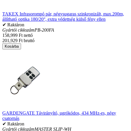
TAKEX Infrasorompó pár, négysugaras szinkronizált, max.200m,
állítható optika 180/20°, extra védettség külső fény ellen
✔ Raktáron
Gyártói cikkszám
PB-200FA
158,999 Ft nettó
201,929 Ft bruttó
Kosárba
GARDENGATE Távirányító, ugrókódos, 434 MHz-es, négy
csatornás
✔ Raktáron
Gyártói cikkszám
MASTER SLIP-WH