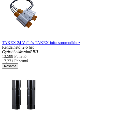
TAKEX 24 V fűtés TAKEX infra sorompókhoz
Rendelhető: 2-6 hét
Gyártói cikkszám
PBH
13,599 Ft nettó
17,271 Ft bruttó
Kosárba