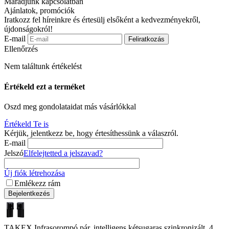
Maradjunk kapcsolatban
Ajánlatok, promóciók
Iratkozz fel híreinkre és értesülj elsőként a kedvezményekről,
újdonságokról!
E-mail
Feliratkozás
Ellenőrzés
Nem találtunk értékelést
Értékeld ezt a terméket
Oszd meg gondolataidat más vásárlókkal
Értékeld Te is
Kérjük, jelentkezz be, hogy értesíthessünk a válaszról.
E-mail
Jelszó
Elfelejtetted a jelszavad?
Új fiók létrehozása
Emlékezz rám
Bejelentkezés
TAKEX Infrasorompó pár, intelligens kétsugaras szinkronizált, 4