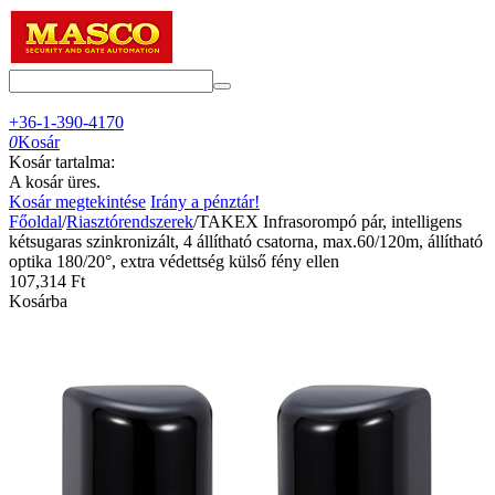
+36-1-390-4170
0
Kosár
Kosár tartalma:
A kosár üres.
Kosár megtekintése
Irány a pénztár!
Főoldal
/
Riasztórendszerek
/
TAKEX Infrasorompó pár, intelligens
kétsugaras szinkronizált, 4 állítható csatorna, max.60/120m, állítható
optika 180/20°, extra védettség külső fény ellen
107,314
Ft
Kosárba