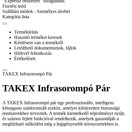
"Expressz beszerzés" szolgáltatás
Fizetési mód
Szállítási módok - Személyes átvétel
Kategória lista
Termékleírás
Hasonló terméket keresek
Kérdésem van a termékről
Letölthető dokumentumok, fájlok
Hírlevél feliratkozás
Értékelések
TAKEX Infrasorompó Pár
TAKEX Infrasorompó Pár
A TAKEX Infrasorompó pár egy professzionális, intelligens
kétsugaras szinkronizált eszköz, amelyet kifejezetten biztonsági
rendszerekhez terveztek. A termék kiemelkedő teljesítményt nyújt,
és számos fejlett funkcióval rendelkezik, amelyek garantálják a
megbízható működést még a legigényesebb környezetekben is.