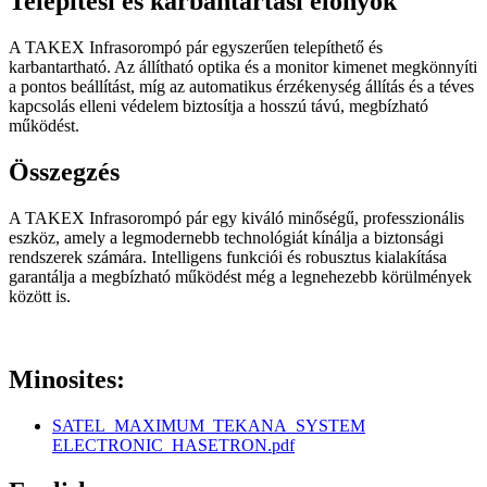
Telepítési és karbantartási előnyök
A TAKEX Infrasorompó pár egyszerűen telepíthető és
karbantartható. Az állítható optika és a monitor kimenet megkönnyíti
a pontos beállítást, míg az automatikus érzékenység állítás és a téves
kapcsolás elleni védelem biztosítja a hosszú távú, megbízható
működést.
Összegzés
A TAKEX Infrasorompó pár egy kiváló minőségű, professzionális
eszköz, amely a legmodernebb technológiát kínálja a biztonsági
rendszerek számára. Intelligens funkciói és robusztus kialakítása
garantálja a megbízható működést még a legnehezebb körülmények
között is.
Minosites:
SATEL_MAXIMUM_TEKANA_SYSTEM
ELECTRONIC_HASETRON.pdf