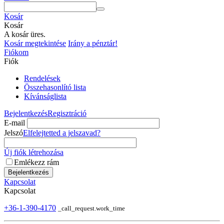
Kosár
Kosár
A kosár üres.
Kosár megtekintése
Irány a pénztár!
Fiókom
Fiók
Rendelések
Összehasonlító lista
Kívánságlista
Bejelentkezés
Regisztráció
E-mail
Jelszó
Elfelejtetted a jelszavad?
Új fiók létrehozása
Emlékezz rám
Bejelentkezés
Kapcsolat
Kapcsolat
+36-1-390-4170
_call_request.work_time