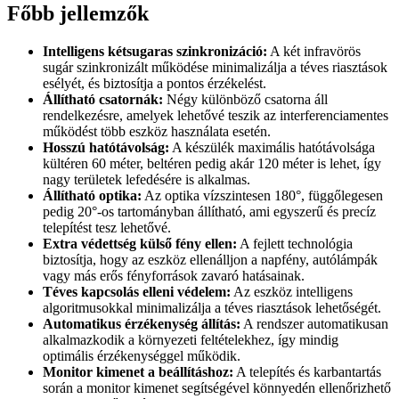
Főbb jellemzők
Intelligens kétsugaras szinkronizáció:
A két infravörös
sugár szinkronizált működése minimalizálja a téves riasztások
esélyét, és biztosítja a pontos érzékelést.
Állítható csatornák:
Négy különböző csatorna áll
rendelkezésre, amelyek lehetővé teszik az interferenciamentes
működést több eszköz használata esetén.
Hosszú hatótávolság:
A készülék maximális hatótávolsága
kültéren 60 méter, beltéren pedig akár 120 méter is lehet, így
nagy területek lefedésére is alkalmas.
Állítható optika:
Az optika vízszintesen 180°, függőlegesen
pedig 20°-os tartományban állítható, ami egyszerű és precíz
telepítést tesz lehetővé.
Extra védettség külső fény ellen:
A fejlett technológia
biztosítja, hogy az eszköz ellenálljon a napfény, autólámpák
vagy más erős fényforrások zavaró hatásainak.
Téves kapcsolás elleni védelem:
Az eszköz intelligens
algoritmusokkal minimalizálja a téves riasztások lehetőségét.
Automatikus érzékenység állítás:
A rendszer automatikusan
alkalmazkodik a környezeti feltételekhez, így mindig
optimális érzékenységgel működik.
Monitor kimenet a beállításhoz:
A telepítés és karbantartás
során a monitor kimenet segítségével könnyedén ellenőrizhető