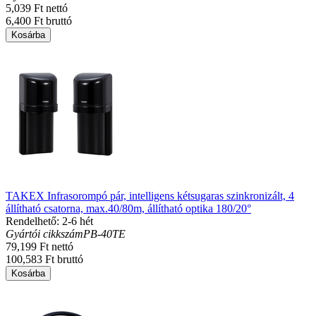
5,039 Ft nettó
6,400 Ft bruttó
Kosárba
TAKEX Infrasorompó pár, intelligens kétsugaras szinkronizált, 4
állítható csatorna, max.40/80m, állítható optika 180/20°
Rendelhető: 2-6 hét
Gyártói cikkszám
PB-40TE
79,199 Ft nettó
100,583 Ft bruttó
Kosárba