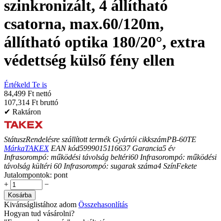
szinkronizált, 4 állítható
csatorna, max.60/120m,
állítható optika 180/20°, extra
védettség külső fény ellen
Értékeld Te is
84,499 Ft nettó
107,314 Ft bruttó
✔ Raktáron
Státusz
Rendelésre szállított termék
Gyártói cikkszám
PB-60TE
Márka
TAKEX
EAN kód
5999015116637
Garancia
5
év
Infrasorompó: működési távolság beltéri
60
Infrasorompó: működési
távolság kültéri
60
Infrasorompó: sugarak száma
4
Szín
Fekete
Jutalompontok:
pont
+
−
Kosárba
Kivánságlistához adom
Összehasonlítás
Hogyan tud vásárolni?