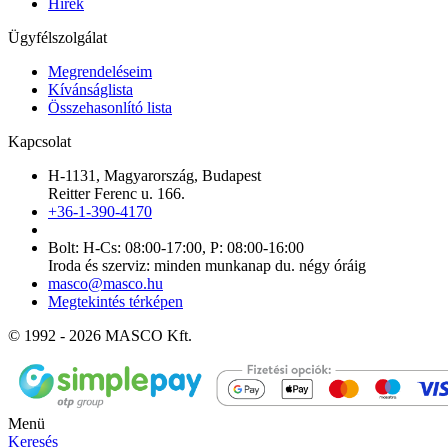
Hírek
Ügyfélszolgálat
Megrendeléseim
Kívánságlista
Összehasonlító lista
Kapcsolat
H-1131, Magyarország, Budapest
Reitter Ferenc u. 166.
+36-1-390-4170
Bolt: H-Cs: 08:00-17:00, P: 08:00-16:00
Iroda és szerviz: minden munkanap du. négy óráig
masco@masco.hu
Megtekintés térképen
© 1992 - 2026 MASCO Kft.
Menü
Keresés