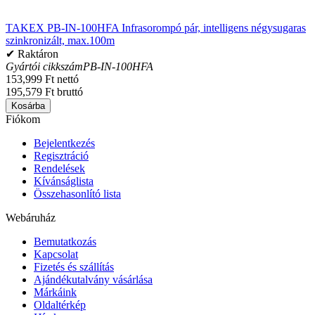
TAKEX PB-IN-100HFA Infrasorompó pár, intelligens négysugaras
szinkronizált, max.100m
✔ Raktáron
Gyártói cikkszám
PB-IN-100HFA
153,999 Ft nettó
195,579 Ft bruttó
Kosárba
Fiókom
Bejelentkezés
Regisztráció
Rendelések
Kívánságlista
Összehasonlító lista
Webáruház
Bemutatkozás
Kapcsolat
Fizetés és szállítás
Ajándékutalvány vásárlása
Márkáink
Oldaltérkép