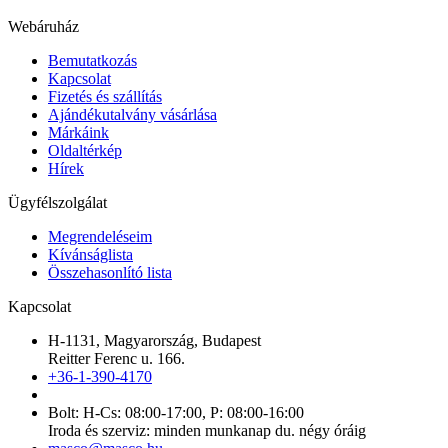
Webáruház
Bemutatkozás
Kapcsolat
Fizetés és szállítás
Ajándékutalvány vásárlása
Márkáink
Oldaltérkép
Hírek
Ügyfélszolgálat
Megrendeléseim
Kívánságlista
Összehasonlító lista
Kapcsolat
H-1131, Magyarország, Budapest
Reitter Ferenc u. 166.
+36-1-390-4170
Bolt: H-Cs: 08:00-17:00, P: 08:00-16:00
Iroda és szerviz: minden munkanap du. négy óráig