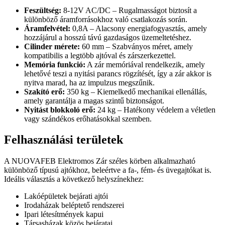
Feszültség:
8-12V AC/DC – Rugalmasságot biztosít a
különböző áramforrásokhoz való csatlakozás során.
Áramfelvétel:
0,8A – Alacsony energiafogyasztás, amely
hozzájárul a hosszú távú gazdaságos üzemeltetéshez.
Cilinder mérete:
60 mm – Szabványos méret, amely
kompatibilis a legtöbb ajtóval és zárszerkezettel.
Memória funkció:
A zár memóriával rendelkezik, amely
lehetővé teszi a nyitási parancs rögzítését, így a zár akkor is
nyitva marad, ha az impulzus megszűnik.
Szakító erő:
350 kg – Kiemelkedő mechanikai ellenállás,
amely garantálja a magas szintű biztonságot.
Nyitást blokkoló erő:
24 kg – Hatékony védelem a véletlen
vagy szándékos erőhatásokkal szemben.
Felhasználási területek
A NUOVAFEB Elektromos Zár széles körben alkalmazható
különböző típusú ajtókhoz, beleértve a fa-, fém- és üvegajtókat is.
Ideális választás a következő helyszínekhez:
Lakóépületek bejárati ajtói
Irodaházak beléptető rendszerei
Ipari létesítmények kapui
Társasházak közös bejáratai