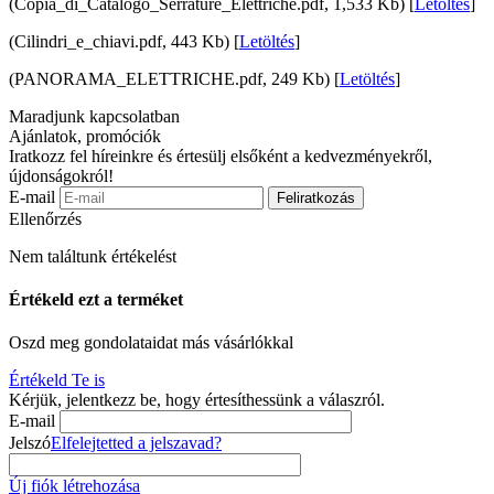
(Copia_di_Catalogo_Serrature_Elettriche.pdf, 1,533 Kb) [
Letöltés
]
(Cilindri_e_chiavi.pdf, 443 Kb) [
Letöltés
]
(PANORAMA_ELETTRICHE.pdf, 249 Kb) [
Letöltés
]
Maradjunk kapcsolatban
Ajánlatok, promóciók
Iratkozz fel híreinkre és értesülj elsőként a kedvezményekről,
újdonságokról!
E-mail
Feliratkozás
Ellenőrzés
Nem találtunk értékelést
Értékeld ezt a terméket
Oszd meg gondolataidat más vásárlókkal
Értékeld Te is
Kérjük, jelentkezz be, hogy értesíthessünk a válaszról.
E-mail
Jelszó
Elfelejtetted a jelszavad?
Új fiók létrehozása