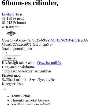
60mm-es cilinder,
Értékeld Te is
48,199 Ft nettó
61,213 Ft bruttó
✔ Raktáron
Gyártói cikkszám
NF5015/60/1Z
Márka
NUOVAFEB
EAN
kód
8012232208071
Garancia
5
év
Jutalompontok:
pont
+
−
Kosárba
Kivánságlistához adom
Összehasonlítás
Hogyan tud vásárolni?
"Expressz beszerzés" szolgáltatás
Fizetési mód
Szállítási módok - Személyes átvétel
Kategória lista
Termékleírás
Hasonló terméket keresek
Kérdésem van a termékről