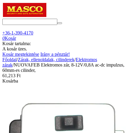
+36-1-390-4170
0
Kosár
Kosár tartalma:
A kosár üres.
Kosár megtekintése
Irány a pénztár!
Főoldal
/
Zárak, ellenoldalak, cilinderek
/
Elektromos
zárak
/
NUOVAFEB Elektromos zár, 8-12V/0,8A ac-dc impulzus,
60mm-es cilinder,
61,213
Ft
Kosárba