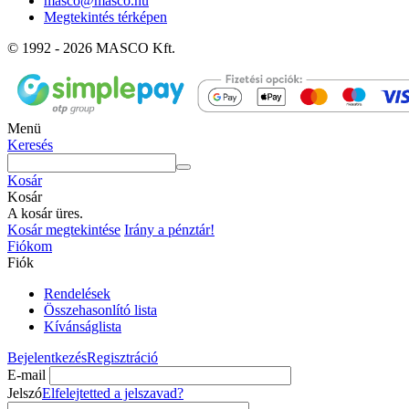
masco@masco.hu
Megtekintés térképen
© 1992 - 2026 MASCO Kft.
Menü
Keresés
Kosár
Kosár
A kosár üres.
Kosár megtekintése
Irány a pénztár!
Fiókom
Fiók
Rendelések
Összehasonlító lista
Kívánságlista
Bejelentkezés
Regisztráció
E-mail
Jelszó
Elfelejtetted a jelszavad?