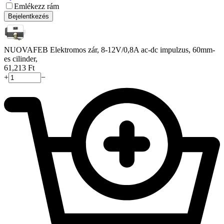
Emlékezz rám
Bejelentkezés
NUOVAFEB Elektromos zár, 8-12V/0,8A ac-dc impulzus, 60mm-
es cilinder,
61,213
Ft
+
−