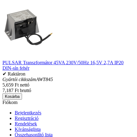
PULSAR Transzformátor 45VA 230V/50Hz 16,5V 2,7A IP20
DIN-sín fehér
✔ Raktáron
Gyártói cikkszám
AWT845
5,659 Ft nettó
7,187 Ft bruttó
Kosárba
Fiókom
Bejelentkezés
Regisztráció
Rendelések
Kívánságlista
Összehasonlító lista