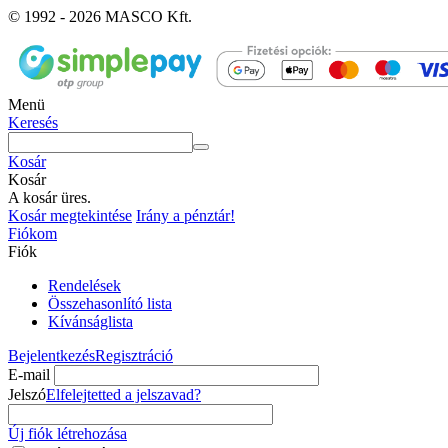
© 1992 - 2026 MASCO Kft.
Menü
Keresés
Kosár
Kosár
A kosár üres.
Kosár megtekintése
Irány a pénztár!
Fiókom
Fiók
Rendelések
Összehasonlító lista
Kívánságlista
Bejelentkezés
Regisztráció
E-mail
Jelszó
Elfelejtetted a jelszavad?
Új fiók létrehozása