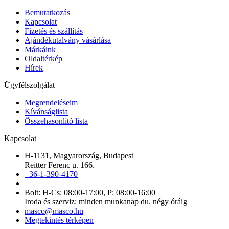
Bemutatkozás
Kapcsolat
Fizetés és szállítás
Ajándékutalvány vásárlása
Márkáink
Oldaltérkép
Hírek
Ügyfélszolgálat
Megrendeléseim
Kívánságlista
Összehasonlító lista
Kapcsolat
H-1131, Magyarország, Budapest
Reitter Ferenc u. 166.
+36-1-390-4170
Bolt: H-Cs: 08:00-17:00, P: 08:00-16:00
Iroda és szerviz: minden munkanap du. négy óráig
masco@masco.hu
Megtekintés térképen