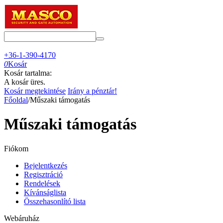
+36-1-390-4170
0
Kosár
Kosár tartalma:
A kosár üres.
Kosár megtekintése
Irány a pénztár!
Főoldal
/
Műszaki támogatás
Műszaki támogatás
Fiókom
Bejelentkezés
Regisztráció
Rendelések
Kívánságlista
Összehasonlító lista
Webáruház