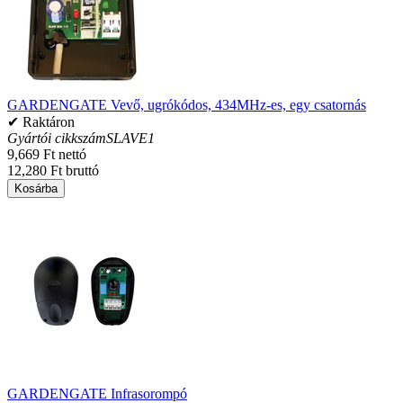
GARDENGATE Vevő, ugrókódos, 434MHz-es, egy csatornás
✔ Raktáron
Gyártói cikkszám
SLAVE1
9,669 Ft nettó
12,280 Ft bruttó
Kosárba
GARDENGATE Infrasorompó