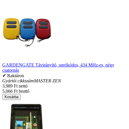
GARDENGATE Távirányító, ugrókódos, 434 MHz-es, négy
csatornás
✔ Raktáron
Gyártói cikkszám
MASTER ZEN
3,989 Ft nettó
5,066 Ft bruttó
Kosárba