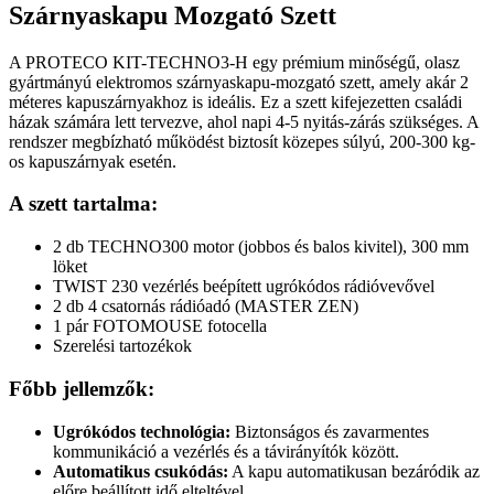
Szárnyaskapu Mozgató Szett
A PROTECO KIT-TECHNO3-H egy prémium minőségű, olasz
gyártmányú elektromos szárnyaskapu-mozgató szett, amely akár 2
méteres kapuszárnyakhoz is ideális. Ez a szett kifejezetten családi
házak számára lett tervezve, ahol napi 4-5 nyitás-zárás szükséges. A
rendszer megbízható működést biztosít közepes súlyú, 200-300 kg-
os kapuszárnyak esetén.
A szett tartalma:
2 db TECHNO300 motor (jobbos és balos kivitel), 300 mm
löket
TWIST 230 vezérlés beépített ugrókódos rádióvevővel
2 db 4 csatornás rádióadó (MASTER ZEN)
1 pár FOTOMOUSE fotocella
Szerelési tartozékok
Főbb jellemzők:
Ugrókódos technológia:
Biztonságos és zavarmentes
kommunikáció a vezérlés és a távirányítók között.
Automatikus csukódás:
A kapu automatikusan bezáródik az
előre beállított idő elteltével.