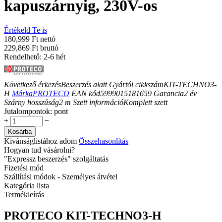
kapuszárnyig, 230V-os
Értékeld Te is
180,999 Ft nettó
229,869 Ft bruttó
Rendelhető: 2-6 hét
Következő érkezés
Beszerzés alatt
Gyártói cikkszám
KIT-TECHNO3-
H
Márka
PROTECO
EAN kód
5999015181659
Garancia
2
év
Szárny hosszúság
2
m
Szett információ
Komplett szett
Jutalompontok:
pont
+
−
Kosárba
Kivánságlistához adom
Összehasonlítás
Hogyan tud vásárolni?
"Expressz beszerzés" szolgáltatás
Fizetési mód
Szállítási módok - Személyes átvétel
Kategória lista
Termékleírás
PROTECO KIT-TECHNO3-H