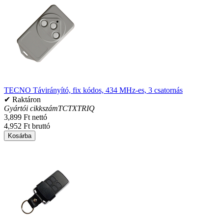
TECNO Távirányító, fix kódos, 434 MHz-es, 3 csatornás
✔ Raktáron
Gyártói cikkszám
TCTXTRIQ
3,899 Ft nettó
4,952 Ft bruttó
Kosárba