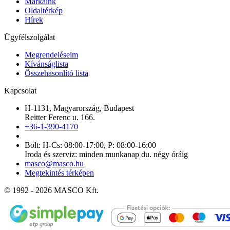
Márkáink
Oldaltérkép
Hírek
Ügyfélszolgálat
Megrendeléseim
Kívánságlista
Összehasonlító lista
Kapcsolat
H-1131, Magyarország, Budapest
Reitter Ferenc u. 166.
+36-1-390-4170
Bolt: H-Cs: 08:00-17:00, P: 08:00-16:00
Iroda és szerviz: minden munkanap du. négy óráig
masco@masco.hu
Megtekintés térképen
© 1992 - 2026 MASCO Kft.