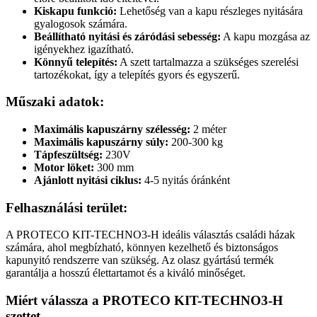
Kiskapu funkció:
Lehetőség van a kapu részleges nyitására
gyalogosok számára.
Beállítható nyitási és záródási sebesség:
A kapu mozgása az
igényekhez igazítható.
Könnyű telepítés:
A szett tartalmazza a szükséges szerelési
tartozékokat, így a telepítés gyors és egyszerű.
Műszaki adatok:
Maximális kapuszárny szélesség:
2 méter
Maximális kapuszárny súly:
200-300 kg
Tápfeszültség:
230V
Motor löket:
300 mm
Ajánlott nyitási ciklus:
4-5 nyitás óránként
Felhasználási terület:
A PROTECO KIT-TECHNO3-H ideális választás családi házak
számára, ahol megbízható, könnyen kezelhető és biztonságos
kapunyitó rendszerre van szükség. Az olasz gyártású termék
garantálja a hosszú élettartamot és a kiváló minőséget.
Miért válassza a PROTECO KIT-TECHNO3-H
szettet