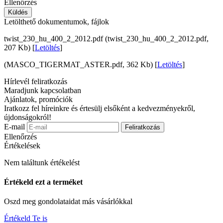
Ellenőrzés
Küldés
Letölthető dokumentumok, fájlok
twist_230_hu_400_2_2012.pdf (twist_230_hu_400_2_2012.pdf,
207 Kb) [
Letöltés
]
(MASCO_TIGERMAT_ASTER.pdf, 362 Kb) [
Letöltés
]
Hírlevél feliratkozás
Maradjunk kapcsolatban
Ajánlatok, promóciók
Iratkozz fel híreinkre és értesülj elsőként a kedvezményekről,
újdonságokról!
E-mail
Feliratkozás
Ellenőrzés
Értékelések
Nem találtunk értékelést
Értékeld ezt a terméket
Oszd meg gondolataidat más vásárlókkal
Értékeld Te is