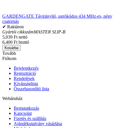
GARDENGATE Távirányító, ugrókódos 434 MHz-es, négy
csatornás
✔ Raktáron
Gyártói cikkszám
MASTER SLIP-B
5,039 Ft nettó
6,400 Ft bruttó
Kosárba
Tovább
Fiókom
Bejelentkezés
Regisztráció
Rendelések
Kívánságlista
Összehasonlító lista
Webáruház
Bemutatkozás
Kapcsolat
Fizetés és szállítás
Ajándékutalvány vásárlása