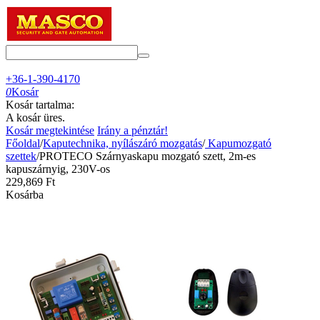
+36-1-390-4170
0
Kosár
Kosár tartalma:
A kosár üres.
Kosár megtekintése
Irány a pénztár!
Főoldal
/
Kaputechnika, nyílászáró mozgatás
/
Kapumozgató
szettek
/
PROTECO Szárnyaskapu mozgató szett, 2m-es
kapuszárnyig, 230V-os
229,869
Ft
Kosárba