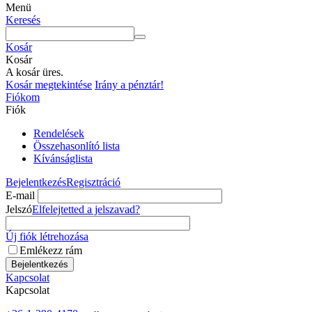
Menü
Keresés
Kosár
Kosár
A kosár üres.
Kosár megtekintése
Irány a pénztár!
Fiókom
Fiók
Rendelések
Összehasonlító lista
Kívánságlista
Bejelentkezés
Regisztráció
E-mail
Jelszó
Elfelejtetted a jelszavad?
Új fiók létrehozása
Emlékezz rám
Bejelentkezés
Kapcsolat
Kapcsolat