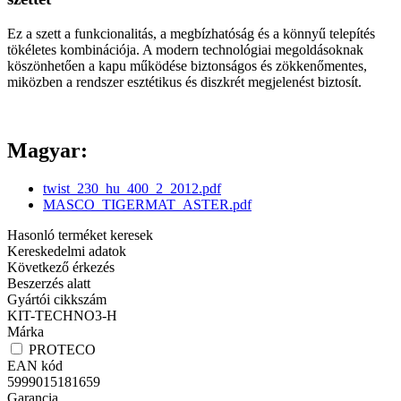
Ez a szett a funkcionalitás, a megbízhatóság és a könnyű telepítés
tökéletes kombinációja. A modern technológiai megoldásoknak
köszönhetően a kapu működése biztonságos és zökkenőmentes,
miközben a rendszer esztétikus és diszkrét megjelenést biztosít.
Magyar:
twist_230_hu_400_2_2012.pdf
MASCO_TIGERMAT_ASTER.pdf
Hasonló terméket keresek
Kereskedelmi adatok
Következő érkezés
Beszerzés alatt
Gyártói cikkszám
KIT-TECHNO3-H
Márka
PROTECO
EAN kód
5999015181659
Garancia