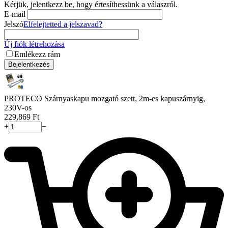
Kérjük, jelentkezz be, hogy értesíthessünk a válaszról.
E-mail
Jelszó
Elfelejtetted a jelszavad?
Új fiók létrehozása
Emlékezz rám
Bejelentkezés
PROTECO Szárnyaskapu mozgató szett, 2m-es kapuszárnyig,
230V-os
229,869
Ft
+
−