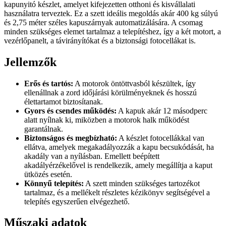
kapunyitó készlet, amelyet kifejezetten otthoni és kisvállalati
használatra terveztek. Ez a szett ideális megoldás akár 400 kg súlyú
és 2,75 méter széles kapuszárnyak automatizálására. A csomag
minden szükséges elemet tartalmaz a telepítéshez, így a két motort, a
vezérlőpanelt, a távirányítókat és a biztonsági fotocellákat is.
Jellemzők
Erős és tartós:
A motorok öntöttvasból készültek, így
ellenállnak a zord időjárási körülményeknek és hosszú
élettartamot biztosítanak.
Gyors és csendes működés:
A kapuk akár 12 másodperc
alatt nyílnak ki, miközben a motorok halk működést
garantálnak.
Biztonságos és megbízható:
A készlet fotocellákkal van
ellátva, amelyek megakadályozzák a kapu becsukódását, ha
akadály van a nyílásban. Emellett beépített
akadályérzékelővel is rendelkezik, amely megállítja a kaput
ütközés esetén.
Könnyű telepítés:
A szett minden szükséges tartozékot
tartalmaz, és a mellékelt részletes kézikönyv segítségével a
telepítés egyszerűen elvégezhető.
Műszaki adatok