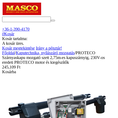
+36-1-390-4170
0
Kosár
Kosár tartalma:
A kosár üres.
Kosár megtekintése
Irány a pénztár!
Főoldal
/
Kaputechnika, nyílászáró mozgatás
/
PROTECO
Szárnyaskapu mozgató szett 2,75m-es kapuszárnyig, 230V-os
eredeti PROTECO motor és kiegészítők
245,109
Ft
Kosárba