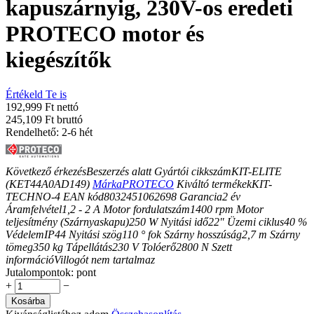
kapuszárnyig, 230V-os eredeti
PROTECO motor és
kiegészítők
Értékeld Te is
192,999 Ft nettó
245,109 Ft bruttó
Rendelhető: 2-6 hét
Következő érkezés
Beszerzés alatt
Gyártói cikkszám
KIT-ELITE
(KET44A0AD149)
Márka
PROTECO
Kiváltó termékek
KIT-
TECHNO-4
EAN kód
8032451062698
Garancia
2
év
Áramfelvétel
1,2 - 2
A
Motor fordulatszám
1400
rpm
Motor
teljesítmény (Szárnyaskapu)
250
W
Nyitási idő
22"
Üzemi ciklus
40
%
Védelem
IP44
Nyitási szög
110
° fok
Szárny hosszúság
2,7
m
Szárny
tömeg
350
kg
Tápellátás
230
V
Tolóerő
2800
N
Szett
információ
Villogót nem tartalmaz
Jutalompontok:
pont
+
−
Kosárba