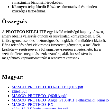
a maximális biztonság érdekében.
Könnyen telepíthető:
Részletes útmutatóval és minden
szükséges tartozékkal.
Összegzés
A
PROTECO KIT-ELITE
egy kiváló minőségű kapunyitó szett,
amely ideális választás otthoni és kisvállalati környezetben. Erős,
tartós, gyors, csendes, biztonságos és megbízható működést biztosít.
Bár a telepítés némi elektromos ismeretet igényelhet, a mellékelt
kézikönyv segítségével a folyamat egyszerűen elvégezhető. Ez a
szett tökéletes megoldás azok számára, akik hosszú távú és
megbízható kapuautomatizálási rendszert keresnek.
Magyar:
MASCO_PROTECO_KIT-ELITE Q60A.pdf
Elite1.pdf
MASCO_PROTECO_Q60RA.pdf
MASCO_PROTECO_Angie_PTX4P1I_Felhasznaloi_leiras.p
MASCO_PROTECO_RX
433x_12_24Vacdc_utmutato_hu.pdf