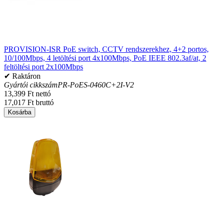
PROVISION-ISR PoE switch, CCTV rendszerekhez, 4+2 portos,
10/100Mbps, 4 letöltési port 4x100Mbps, PoE IEEE 802.3af/at, 2
feltöltési port 2x100Mbps
✔ Raktáron
Gyártói cikkszám
PR-PoES-0460C+2I-V2
13,399 Ft nettó
17,017 Ft bruttó
Kosárba