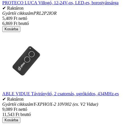
PROTECO LUCA Villogó, 12-24V-os, LED-es, borostyánsárga
✔ Raktáron
Gyártói cikkszám
PRL2P2IOR
5,409 Ft nettó
6,869 Ft bruttó
Kosárba
ABLE VIDUE Távirányító, 2 csatornás, ugrókódos, 434MHz-es
✔ Raktáron
Gyártói cikkszám
Y-XPHOX-2 10V002 (ex. V2 Vidue)
9,089 Ft nettó
11,543 Ft bruttó
Kosárba