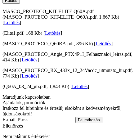
Küldés
MASCO_PROTECO_KIT-ELITE Q60A.pdf
(MASCO_PROTECO_KIT-ELITE_Q60A.pdf, 1,667 Kb)
[
Letöltés
]
(Elite1.pdf, 168 Kb) [
Letöltés
]
(MASCO_PROTECO_Q60RA.pdf, 896 Kb) [
Letöltés
]
(MASCO_PROTECO_Angie_PTX4P1I_Felhasznaloi_leiras.pdf,
414 Kb) [
Letöltés
]
(MASCO_PROTECO_RX_433x_12_24Vacdc_utmutato_hu.pdf,
774 Kb) [
Letöltés
]
(Q60A_08_24_gb.pdf, 1,843 Kb) [
Letöltés
]
Maradjunk kapcsolatban
Ajánlatok, promóciók
Iratkozz fel híreinkre és értesülj elsőként a kedvezményekről,
újdonságokról!
E-mail
Feliratkozás
Ellenőrzés
Nem találtunk értékelést