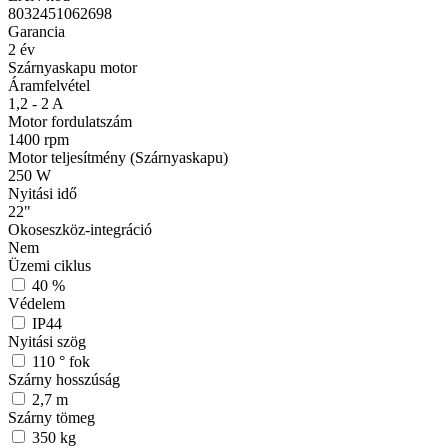
8032451062698
Garancia
2
év
Szárnyaskapu motor
Áramfelvétel
1,2 - 2
A
Motor fordulatszám
1400
rpm
Motor teljesítmény (Szárnyaskapu)
250
W
Nyitási idő
22"
Okoseszköz-integráció
Nem
Üzemi ciklus
40
%
Védelem
IP44
Nyitási szög
110
° fok
Szárny hosszúság
2,7
m
Szárny tömeg
350
kg