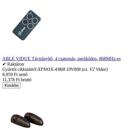
ABLE VIDUE Távirányító, 4 csatornás, ugrókódos, 868MHz-es
✔ Raktáron
Gyártói cikkszám
Y-XPHOX-4/868 10V008 (ex. V2 Vidue)
8,959 Ft nettó
11,378 Ft bruttó
Kosárba