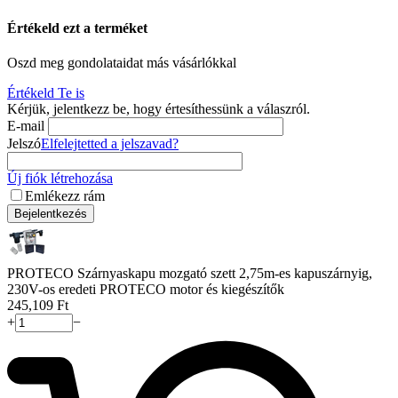
Értékeld ezt a terméket
Oszd meg gondolataidat más vásárlókkal
Értékeld Te is
Kérjük, jelentkezz be, hogy értesíthessünk a válaszról.
E-mail
Jelszó
Elfelejtetted a jelszavad?
Új fiók létrehozása
Emlékezz rám
Bejelentkezés
PROTECO Szárnyaskapu mozgató szett 2,75m-es kapuszárnyig,
230V-os eredeti PROTECO motor és kiegészítők
245,109
Ft
+
−