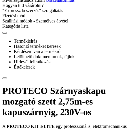
Kivánságlistához adom
Összehasonlítás
Hogyan tud vásárolni?
"Expressz beszerzés" szolgáltatás
Fizetési mód
Szállítási módok - Személyes átvétel
Kategória lista
Termékleírás
Hasonló terméket keresek
Kérdésem van a termékről
Letölthető dokumentumok, fájlok
Hírlevél feliratkozás
Értékelések
PROTECO Szárnyaskapu
mozgató szett 2,75m-es
kapuszárnyig, 230V-os
A
PROTECO KIT-ELITE
egy professzionális, elektromechanikus