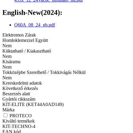
English-New(2024):
Q60A_08_24_gb.pdf
Elektromos Zárak
Homloklemezzel Együtt
Nem
Kiiktatható / Kiakasztható
Nem
Kisáramu
Nem
Tokközépbe Szerelhető / Tokkivágás Nélkül
Nem
Kereskedelmi adatok
Következő érkezés
Beszerzés alatt
Gyártói cikkszám
KIT-ELITE (KET44A0AD149)
Márka
PROTECO
Kiváltó termékek
KIT-TECHNO-4
EAN kód