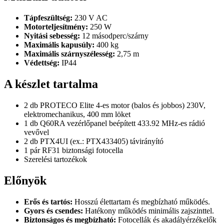
Tápfeszültség:
230 V AC
Motorteljesítmény:
250 W
Nyitási sebesség:
12 másodperc/szárny
Maximális kapusúly:
400 kg
Maximális szárnyszélesség:
2,75 m
Védettség:
IP44
A készlet tartalma
2 db PROTECO Elite 4-es motor (balos és jobbos) 230V,
elektromechanikus, 400 mm löket
1 db Q60RA vezérlőpanel beépített 433.92 MHz-es rádió
vevővel
2 db PTX4UI (ex.: PTX433405) távirányító
1 pár RF31 biztonsági fotocella
Szerelési tartozékok
Előnyök
Erős és tartós:
Hosszú élettartam és megbízható működés.
Gyors és csendes:
Hatékony működés minimális zajszinttel.
Biztonságos és megbízható:
Fotocellák és akadályérzékelők