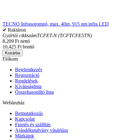
TECNO Infrasorompó, max. 40m, 915 nm infra LED
✔ Raktáron
Gyártói cikkszám
TCFET-N (TCFTCFE5TN)
8,209 Ft nettó
10,425 Ft bruttó
Kosárba
Fiókom
Bejelentkezés
Regisztráció
Rendelések
Kívánságlista
Összehasonlító lista
Webáruház
Bemutatkozás
Kapcsolat
Fizetés és szállítás
Ajándékutalvány vásárlása
Márkáink