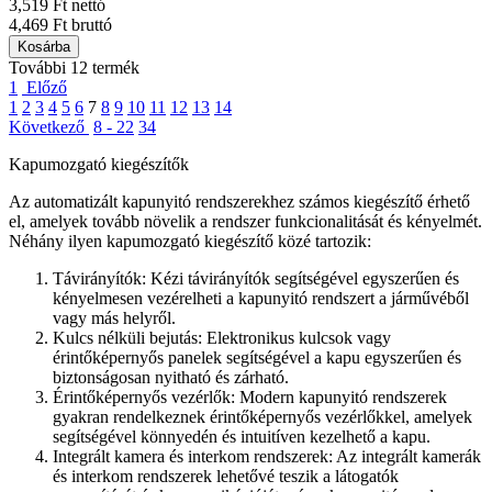
3,519 Ft nettó
4,469 Ft bruttó
Kosárba
További 12 termék
1
Előző
1
2
3
4
5
6
7
8
9
10
11
12
13
14
Következő
8 - 22
34
Kapumozgató kiegészítők
Az automatizált kapunyitó rendszerekhez számos kiegészítő érhető
el, amelyek tovább növelik a rendszer funkcionalitását és kényelmét.
Néhány ilyen kapumozgató kiegészítő közé tartozik:
Távirányítók: Kézi távirányítók segítségével egyszerűen és
kényelmesen vezérelheti a kapunyitó rendszert a járművéből
vagy más helyről.
Kulcs nélküli bejutás: Elektronikus kulcsok vagy
érintőképernyős panelek segítségével a kapu egyszerűen és
biztonságosan nyitható és zárható.
Érintőképernyős vezérlők: Modern kapunyitó rendszerek
gyakran rendelkeznek érintőképernyős vezérlőkkel, amelyek
segítségével könnyedén és intuitíven kezelhető a kapu.
Integrált kamera és interkom rendszerek: Az integrált kamerák
és interkom rendszerek lehetővé teszik a látogatók