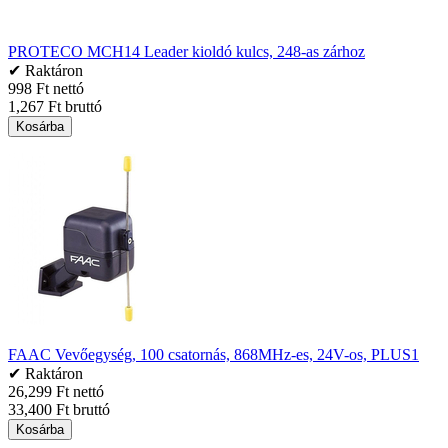
PROTECO MCH14 Leader kioldó kulcs, 248-as zárhoz
✔ Raktáron
998 Ft nettó
1,267 Ft bruttó
Kosárba
FAAC Vevőegység, 100 csatornás, 868MHz-es, 24V-os, PLUS1
✔ Raktáron
26,299 Ft nettó
33,400 Ft bruttó
Kosárba