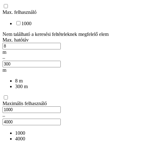
Max. felhasználó
1000
Nem található a keresési feltételeknek megfelelő elem
Max. hatótáv
m
–
m
8
m
300
m
Maximális felhasználó
–
1000
4000