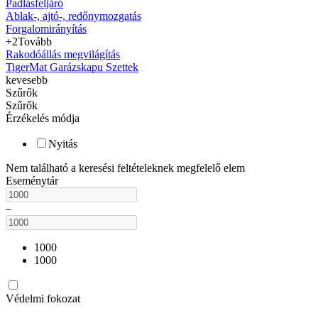
Padlásfeljáró
Ablak-, ajtó-, redőnymozgatás
Forgalomirányítás
+2
Tovább
Rakodóállás megvilágítás
TigerMat Garázskapu Szettek
kevesebb
Szűrők
Szűrők
Érzékelés módja
Nyitás
Nem található a keresési feltételeknek megfelelő elem
Eseménytár
–
1000
1000
Védelmi fokozat