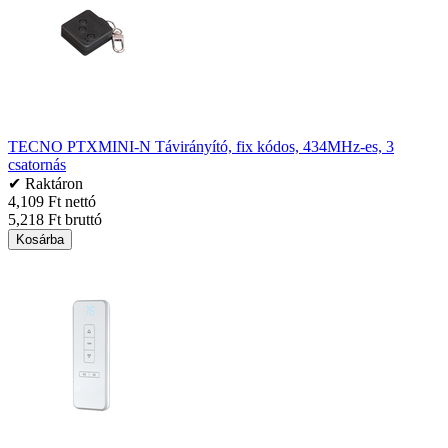
TECNO PTXMINI-N Távirányító, fix kódos, 434MHz-es, 3
csatornás
✔ Raktáron
4,109 Ft nettó
5,218 Ft bruttó
Kosárba