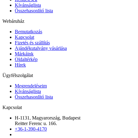
Kívánságlista
Összehasonlító lista
Webáruház
Bemutatkozás
Kapcsolat
Fizetés és szállítás
Ajándékutalvány vásárlása
Márkáink
Oldaltérkép
Hírek
Ügyfélszolgálat
Megrendeléseim
Kívánságlista
Összehasonlító lista
Kapcsolat
H-1131, Magyarország, Budapest
Reitter Ferenc u. 166.
+36-1-390-4170