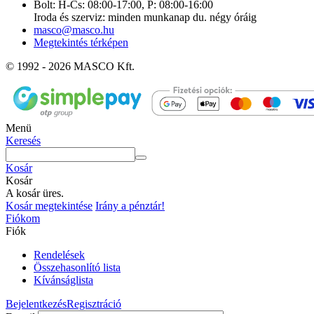
Bolt: H-Cs: 08:00-17:00, P: 08:00-16:00
Iroda és szerviz: minden munkanap du. négy óráig
masco@masco.hu
Megtekintés térképen
© 1992 - 2026 MASCO Kft.
Menü
Keresés
Kosár
Kosár
A kosár üres.
Kosár megtekintése
Irány a pénztár!
Fiókom
Fiók
Rendelések
Összehasonlító lista
Kívánságlista
Bejelentkezés
Regisztráció