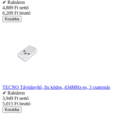
✔ Raktáron
4,889 Ft nettó
6,209 Ft bruttó
Kosárba
TECNO Távirányító, fix kódos, 434MHz-es, 3 csatornás
✔ Raktáron
3,949 Ft nettó
5,015 Ft bruttó
Kosárba