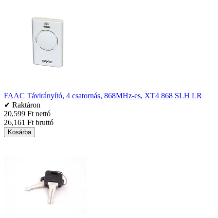
FAAC Távirányító, 4 csatornás, 868MHz-es, XT4 868 SLH LR
✔ Raktáron
20,599 Ft nettó
26,161 Ft bruttó
Kosárba