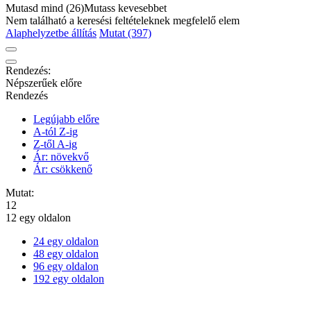
Mutasd mind (26)
Mutass kevesebbet
Nem található a keresési feltételeknek megfelelő elem
Alaphelyzetbe állítás
Mutat (397)
Rendezés:
Népszerűek előre
Rendezés
Legújabb előre
A-tól Z-ig
Z-től A-ig
Ár: növekvő
Ár: csökkenő
Mutat:
12
12 egy oldalon
24 egy oldalon
48 egy oldalon
96 egy oldalon
192 egy oldalon