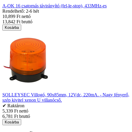
A-OK 16 csatornás távirányító (fel-le-stop), 433MHz-es
Rendelhető: 2-6 hét
10,899 Ft nettó
13,842 Ft bruttó
Kosárba
SOLLEYSEC Villogó, 90x85mm, 12Vdc, 220mA. - Nagy fényerő,
szép kivitel xenon U villanócső.
✔ Raktáron
5,339 Ft nettó
6,781 Ft bruttó
Kosárba