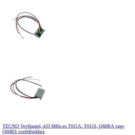
TECNO Vevőpanel, 433 MHz-es T011A, T011S, Q60RA vagy
Q60RS vezérlésekhez