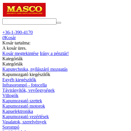
+36-1-390-4170
0
Kosár
Kosár tartalma:
A kosár üres.
Kosár megtekintése
Irány a pénztár!
Kategóriák
Kategóriák
Kaputechnika, nyílászáró mozgatás
Kapumozgató kiegészítők
Egyéb kiegészítők
Infrasorompó - fotocella
Távirányítók, vevőegységek
Villogók
Kapumozgató szettek
Kapumozgató motorok
Kapuelektronika
Kapumozgató vezérlések
Vasalatok, szerelvények
Sorompó