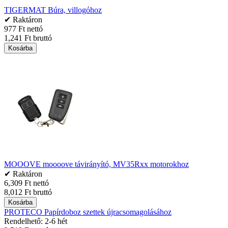
TIGERMAT Búra, villogóhoz
✔ Raktáron
977 Ft nettó
1,241 Ft bruttó
Kosárba
MOOOVE moooove távirányító, MV35Rxx motorokhoz
✔ Raktáron
6,309 Ft nettó
8,012 Ft bruttó
Kosárba
PROTECO Papírdoboz szettek újracsomagolásához
Rendelhető: 2-6 hét