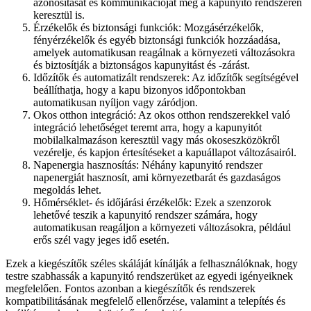
azonosítását és kommunikációját még a kapunyitó rendszeren
keresztül is.
Érzékelők és biztonsági funkciók: Mozgásérzékelők,
fényérzékelők és egyéb biztonsági funkciók hozzáadása,
amelyek automatikusan reagálnak a környezeti változásokra
és biztosítják a biztonságos kapunyitást és -zárást.
Időzítők és automatizált rendszerek: Az időzítők segítségével
beállíthatja, hogy a kapu bizonyos időpontokban
automatikusan nyíljon vagy záródjon.
Okos otthon integráció: Az okos otthon rendszerekkel való
integráció lehetőséget teremt arra, hogy a kapunyitót
mobilalkalmazáson keresztül vagy más okoseszközökről
vezérelje, és kapjon értesítéseket a kapuállapot változásairól.
Napenergia hasznosítás: Néhány kapunyitó rendszer
napenergiát hasznosít, ami környezetbarát és gazdaságos
megoldás lehet.
Hőmérséklet- és időjárási érzékelők: Ezek a szenzorok
lehetővé teszik a kapunyitó rendszer számára, hogy
automatikusan reagáljon a környezeti változásokra, például
erős szél vagy jeges idő esetén.
Ezek a kiegészítők széles skáláját kínálják a felhasználóknak, hogy
testre szabhassák a kapunyitó rendszerüket az egyedi igényeiknek
megfelelően. Fontos azonban a kiegészítők és rendszerek
kompatibilitásának megfelelő ellenőrzése, valamint a telepítés és