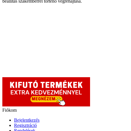
beállítás szakemberrel történő végrehajtása.
Fiókom
Bejelentkezés
Regisztráció
Rendelések