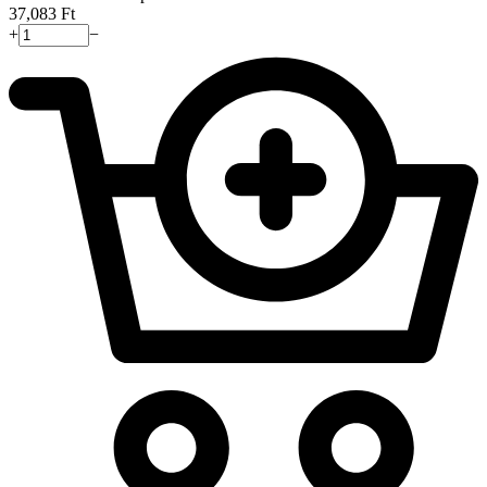
37,083
Ft
+
−