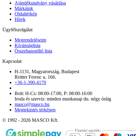
Ajándékutalvány vásárlása
Márkáink
Oldaltérkép
Hírek
Ügyfélszolgálat
Megrendeléseim
Kívánságlista
Összehasonlító lista
Kapcsolat
H-1131, Magyarország, Budapest
Reitter Ferenc u. 166.
+36-1-390-4170
Bolt: H-Cs: 08:00-17:00, P: 08:00-16:00
Iroda és szerviz: minden munkanap du. négy óráig
masco@masco.hu
Megtekintés térképen
© 1992 - 2026 MASCO Kft.