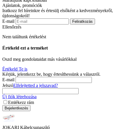
Maradjunk kapcsolatban
Ajánlatok, promóciók
Iratkozz fel híreinkre és értesülj elsőként a kedvezményekről,
újdonságokról!
E-mail
Feliratkozás
Ellenőrzés
Nem találtunk értékelést
Értékeld ezt a terméket
Oszd meg gondolataidat más vásárlókkal
Értékeld Te is
Kérjük, jelentkezz be, hogy értesíthessünk a válaszról.
E-mail
Jelszó
Elfelejtetted a jelszavad?
Új fiók létrehozása
Emlékezz rám
Bejelentkezés
JOKARI Kábelcsupaszító