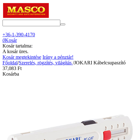
+36-1-390-4170
0
Kosár
Kosár tartalma:
A kosár üres.
Kosár megtekintése
Irány a pénztár!
Főoldal
/
Szerelés, rögzítés, világítás
/
JOKARI Kábelcsupaszító
37,083
Ft
Kosárba