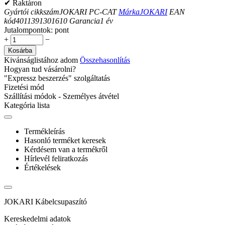
✔ Raktáron
Gyártói cikkszám
JOKARI PC-CAT
Márka
JOKARI
EAN
kód
4011391301610
Garancia
1
év
Jutalompontok:
pont
+
−
Kosárba
Kivánságlistához adom
Összehasonlítás
Hogyan tud vásárolni?
"Expressz beszerzés" szolgáltatás
Fizetési mód
Szállítási módok - Személyes átvétel
Kategória lista
Termékleírás
Hasonló terméket keresek
Kérdésem van a termékről
Hírlevél feliratkozás
Értékelések
JOKARI Kábelcsupaszító
Kereskedelmi adatok