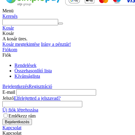
Menü
Keresés
Kosár
Kosár
A kosár üres.
Kosár megtekintése
Irány a pénztár!
Fiókom
Fiók
Rendelések
Összehasonlító lista
Kívánságlista
Bejelentkezés
Regisztráció
E-mail
Jelszó
Elfelejtetted a jelszavad?
Új fiók létrehozása
Emlékezz rám
Bejelentkezés
Kapcsolat
Kapcsolat