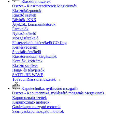
Riasztórendszerek
Összes - Riasztórendszerek
Megtekintés
Riasztóközpontok
Riasztó szettek
Bővítők, KNX
Átjelzők, kommunikátorok
Érzékelők
Nyitásérzékelő
Mozgásérzékelő
Füstérzékelő tűzérzékelő CO láng
Kerítésvédelem
Speciális érzékelő
Riasztórendszer kiegészítők
Kezelők, kódzárak
Riasztó szoftver
Hang- és fényjelzők
SATEL BE WAVE
További Riasztórendszerek
→
Kaputechnika, nyílászáró mozgatás
Összes - Kaputechnika, nyílászáró mozgatás
Megtekintés
Kapumozgató szettek
Kapumozgató motorok
Garázskapu mozgató motorok
Szárnyaskapu mozgató motorok