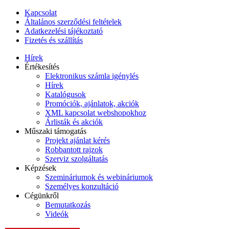
Kapcsolat
Általános szerződési feltételek
Adatkezelési tájékoztató
Fizetés és szállítás
Hírek
Értékesítés
Elektronikus számla igénylés
Hírek
Katalógusok
Promóciók, ajánlatok, akciók
XML kapcsolat webshopokhoz
Árlisták és akciók
Műszaki támogatás
Projekt ajánlat kérés
Robbantott rajzok
Szerviz szolgáltatás
Képzések
Szemináriumok és webináriumok
Személyes konzultáció
Cégünkről
Bemutatkozás
Videók