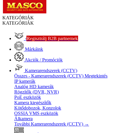
KATEGÓRIÁK
KATEGÓRIÁK
›
Regisztrálj B2B partnernek
Márkáink
Akciók / Promóciók
Kamerarendszerek (CCTV)
Összes - Kamerarendszerek (CCTV)
Megtekintés
IP kamerák
Analóg HD kamerák
Rögzítők (DVR, NVR)
PoE eszközök
Kamera kiegészítők
Kötődobozok, Konzolok
OSSIA VMS eszközök
Álkamera
További Kamerarendszerek (CCTV)
→