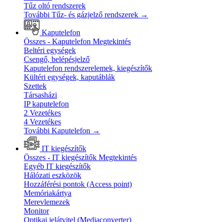
Tűz oltó rendszerek
További Tűz- és gázjelző rendszerek
→
Kaputelefon
Összes - Kaputelefon
Megtekintés
Beltéri egységek
Csengő, belépésjelző
Kaputelefon rendszerelemek, kiegészítők
Kültéri egységek, kaputáblák
Szettek
Társasházi
IP kaputelefon
2 Vezetékes
4 Vezetékes
További Kaputelefon
→
IT kiegészítők
Összes - IT kiegészítők
Megtekintés
Egyéb IT kiegészítők
Hálózati eszközök
Hozzáférési pontok (Access point)
Memóriakártya
Merevlemezek
Monitor
Optikai jelátvitel (Mediaconverter)