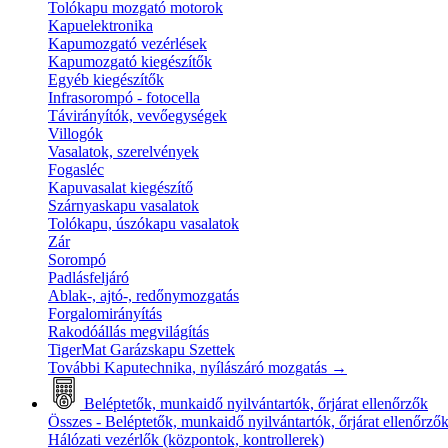
Tolókapu mozgató motorok
Kapuelektronika
Kapumozgató vezérlések
Kapumozgató kiegészítők
Egyéb kiegészítők
Infrasorompó - fotocella
Távirányítók, vevőegységek
Villogók
Vasalatok, szerelvények
Fogasléc
Kapuvasalat kiegészítő
Szárnyaskapu vasalatok
Tolókapu, úszókapu vasalatok
Zár
Sorompó
Padlásfeljáró
Ablak-, ajtó-, redőnymozgatás
Forgalomirányítás
Rakodóállás megvilágítás
TigerMat Garázskapu Szettek
További Kaputechnika, nyílászáró mozgatás
→
Beléptetők, munkaidő nyilvántartók, őrjárat ellenőrzők
Összes - Beléptetők, munkaidő nyilvántartók, őrjárat ellenőrző
Hálózati vezérlők (központok, kontrollerek)