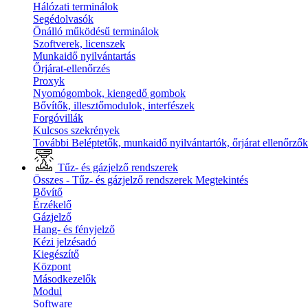
Hálózati terminálok
Segédolvasók
Önálló működésű terminálok
Szoftverek, licenszek
Munkaidő nyilvántartás
Őrjárat-ellenőrzés
Proxyk
Nyomógombok, kiengedő gombok
Bővítők, illesztőmodulok, interfészek
Forgóvillák
Kulcsos szekrények
További Beléptetők, munkaidő nyilvántartók, őrjárat ellenőrző
Tűz- és gázjelző rendszerek
Összes - Tűz- és gázjelző rendszerek
Megtekintés
Bővítő
Érzékelő
Gázjelző
Hang- és fényjelző
Kézi jelzésadó
Kiegészítő
Központ
Másodkezelők
Modul
Software