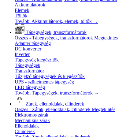
Akkumulátorok
Elemek
Töltők
További Akkumulátorok, elemek, töltők
→
Tápegységek, transzformátorok
Összes - Tápegységek, transzformátorok
Megtekintés
Adapter tápegység
DC konverter
Inverter
Tápegység kiegészítők
Tápegységek
Transzformátor
Tűzjelző tápegységek és kiegészítők
UPS - szünetmentes tápegység
LED tápegység
További Tápegységek, transzformátorok
→
Zárak, ellenoldalak, cilinderek
Összes - Zárak, ellenoldalak, cilinderek
Megtekintés
Elektromos zárak
Mechanikus zárak
Ellenoldalak
Cilinderek
További Zárak, ellenoldalak, cilinderek
→