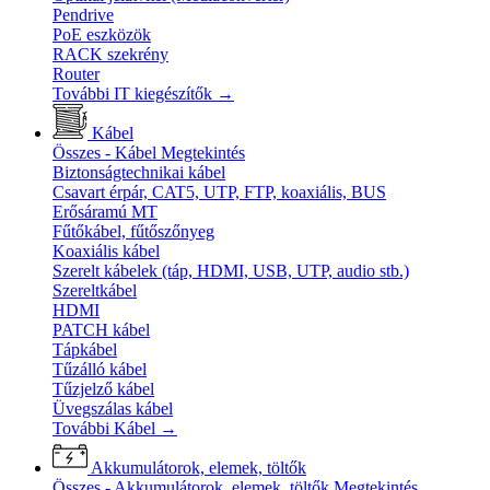
Pendrive
PoE eszközök
RACK szekrény
Router
További IT kiegészítők
→
Kábel
Összes - Kábel
Megtekintés
Biztonságtechnikai kábel
Csavart érpár, CAT5, UTP, FTP, koaxiális, BUS
Erősáramú MT
Fűtőkábel, fűtőszőnyeg
Koaxiális kábel
Szerelt kábelek (táp, HDMI, USB, UTP, audio stb.)
Szereltkábel
HDMI
PATCH kábel
Tápkábel
Tűzálló kábel
Tűzjelző kábel
Üvegszálas kábel
További Kábel
→
Akkumulátorok, elemek, töltők
Összes - Akkumulátorok, elemek, töltők
Megtekintés