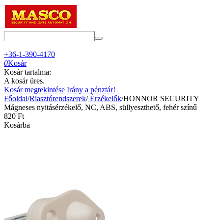
+36-1-390-4170
0
Kosár
Kosár tartalma:
A kosár üres.
Kosár megtekintése
Irány a pénztár!
Főoldal
/
Riasztórendszerek
/
Érzékelők
/
HONNOR SECURITY
Mágneses nyitásérzékelő, NC, ABS, süllyeszthető, fehér színű
‍820‍
Ft
Kosárba