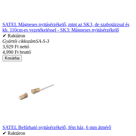
SATEL Mágneses nyitásérzékelő, mint az SK3, de szabotázzsal és
kb. 110cm-es vezetékeléssel - SK3: Mágneses nyitásérzékelő
✔ Raktáron
Gyártói cikkszám
SA-S-3
3,929 Ft nettó
4,990 Ft bruttó
Kosárba
SATEL Befúrható nyitásérzékelő, fém ház, 6 mm átmérő
✔ Raktáron