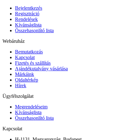
Bejelentkezés
Regisztráció
Rendelések
Kívánságlista
Összehasonlító lista
Webáruház
Bemutatkozás
Kapcsolat
Fizetés és szállítás
Ajándékutalvány vásárlása
Márkáink
Oldaltérkép
Hírek
Ügyfélszolgálat
Megrendeléseim
Kívánságlista
Összehasonlító lista
Kapcsolat
H-1131, Magyarország, Budapest