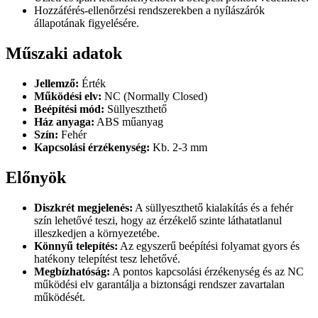
Hozzáférés-ellenőrzési rendszerekben a nyílászárók
állapotának figyelésére.
Műszaki adatok
Jellemző:
Érték
Működési elv:
NC (Normally Closed)
Beépítési mód:
Süllyeszthető
Ház anyaga:
ABS műanyag
Szín:
Fehér
Kapcsolási érzékenység:
Kb. 2-3 mm
Előnyök
Diszkrét megjelenés:
A süllyeszthető kialakítás és a fehér
szín lehetővé teszi, hogy az érzékelő szinte láthatatlanul
illeszkedjen a környezetébe.
Könnyű telepítés:
Az egyszerű beépítési folyamat gyors és
hatékony telepítést tesz lehetővé.
Megbízhatóság:
A pontos kapcsolási érzékenység és az NC
működési elv garantálja a biztonsági rendszer zavartalan
működését.