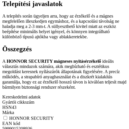
Telepítési javaslatok
A telepítés során ügyeljen arra, hogy az érzékelő és a mágnes
megfelelően illeszkedjen egymáshoz, és a kapcsolási távolság ne
haladja meg a 2-3 mm-t. A süllyeszthető kivitel miatt az eszköz
beépítése minimális helyet igényel, és könnyen integrálható
különböző típusú ajtókba vagy ablakkeretekbe.
Összegzés
A
HONNOR SECURITY mágneses nyitásérzékelő
ideális
választás mindazok számára, akik megbízható és esztétikus
megoldást keresnek nyílászárók állapotának figyelésére. A precíz
működés, a strapabíró anyaghasználat és a diszkrét kialakítás
garantálja, hogy ez az érzékelő hosszú távon is kiválóan teljesít majd
bármilyen biztonsági rendszer részeként.
Kereskedelmi adatok
Gyártói cikkszám
HSN43
Márka
HONNOR SECURITY
EAN kód
5999015208936