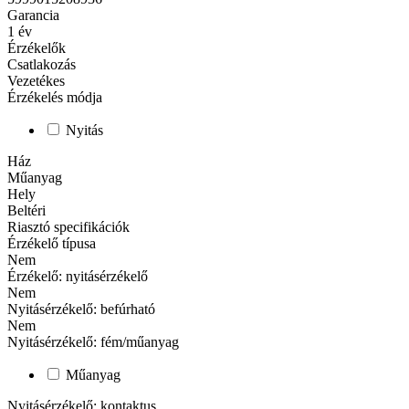
Garancia
1
év
Érzékelők
Csatlakozás
Vezetékes
Érzékelés módja
Nyitás
Ház
Műanyag
Hely
Beltéri
Riasztó specifikációk
Érzékelő típusa
Nem
Érzékelő: nyitásérzékelő
Nem
Nyitásérzékelő: befúrható
Nem
Nyitásérzékelő: fém/műanyag
Műanyag
Nyitásérzékelő: kontaktus