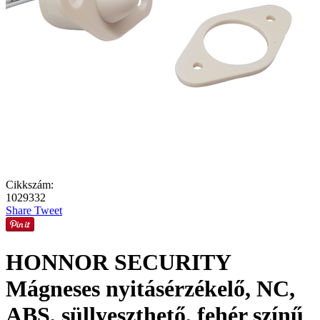
Cikkszám:
1029332
Share
Tweet
HONNOR SECURITY
Mágneses nyitásérzékelő, NC,
ABS, süllyeszthető, fehér színű