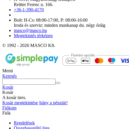
Reitter Ferenc u. 166.
+36-1-390-4170
Bolt: H-Cs: 08:00-17:00, P: 08:00-16:00
Iroda és szerviz: minden munkanap du. négy óráig
masco@masco.hu
Megtekintés térképen
© 1992 - 2026 MASCO Kft.
Menü
Keresés
Kosár
Kosár
A kosár üres.
Kosár megtekintése
Irány a pénztár!
Fiókom
Fiók
Rendelések
Összehasonlító lista