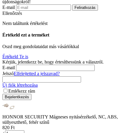
újdonságokról!
E-mail
Feliratkozás
Ellenőrzés
Nem találtunk értékelést
Értékeld ezt a terméket
Oszd meg gondolataidat más vásárlókkal
Értékeld Te is
Kérjük, jelentkezz be, hogy értesíthessünk a válaszról.
E-mail
Jelszó
Elfelejtetted a jelszavad?
Új fiók létrehozása
Emlékezz rám
Bejelentkezés
HONNOR SECURITY Mágneses nyitásérzékelő, NC, ABS,
süllyeszthető, fehér színű
‍820‍
Ft