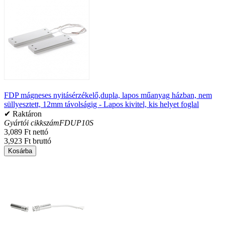
FDP mágneses nyitásérzékelő,dupla, lapos műanyag házban, nem
süllyesztett, 12mm távolságig - Lapos kivitel, kis helyet foglal
✔ Raktáron
Gyártói cikkszám
FDUP10S
3,089 Ft nettó
3,923 Ft bruttó
Kosárba