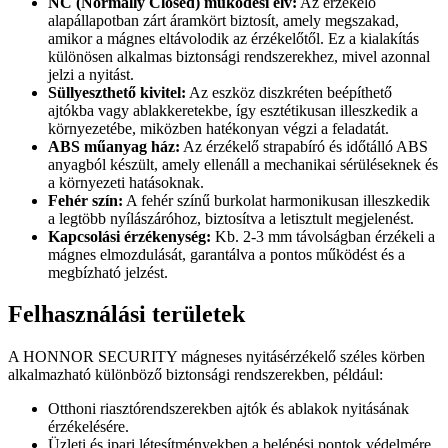
NC (Normally Closed) működési elv:
Az érzékelő
alapállapotban zárt áramkört biztosít, amely megszakad,
amikor a mágnes eltávolodik az érzékelőtől. Ez a kialakítás
különösen alkalmas biztonsági rendszerekhez, mivel azonnal
jelzi a nyitást.
Süllyeszthető kivitel:
Az eszköz diszkréten beépíthető
ajtókba vagy ablakkeretekbe, így esztétikusan illeszkedik a
környezetébe, miközben hatékonyan végzi a feladatát.
ABS műanyag ház:
Az érzékelő strapabíró és időtálló ABS
anyagból készült, amely ellenáll a mechanikai sérüléseknek és
a környezeti hatásoknak.
Fehér szín:
A fehér színű burkolat harmonikusan illeszkedik
a legtöbb nyílászáróhoz, biztosítva a letisztult megjelenést.
Kapcsolási érzékenység:
Kb. 2-3 mm távolságban érzékeli a
mágnes elmozdulását, garantálva a pontos működést és a
megbízható jelzést.
Felhasználási területek
A HONNOR SECURITY mágneses nyitásérzékelő széles körben
alkalmazható különböző biztonsági rendszerekben, például:
Otthoni riasztórendszerekben ajtók és ablakok nyitásának
érzékelésére.
Üzleti és ipari létesítményekben a belépési pontok védelmére.