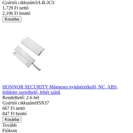
Gyártói cikkszám
SA-B-3CS
1,729 Ft nettó
2,196 Ft bruttó
Kosárba
HONNOR SECURITY Mágneses nyitásérzékelő, NC, ABS,
felületre szerelhető, fehér színű
Rendelhető: 2-6 hét
Gyártói cikkszám
HSN37
667 Ft nettó
847 Ft bruttó
Kosárba
Tovább
Fiókom