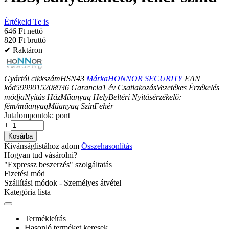
Értékeld Te is
646 Ft nettó
820 Ft bruttó
✔ Raktáron
Gyártói cikkszám
HSN43
Márka
HONNOR SECURITY
EAN
kód
5999015208936
Garancia
1
év
Csatlakozás
Vezetékes
Érzékelés
módja
Nyitás
Ház
Műanyag
Hely
Beltéri
Nyitásérzékelő:
fém/műanyag
Műanyag
Szín
Fehér
Jutalompontok:
pont
+
−
Kosárba
Kivánságlistához adom
Összehasonlítás
Hogyan tud vásárolni?
"Expressz beszerzés" szolgáltatás
Fizetési mód
Szállítási módok - Személyes átvétel
Kategória lista
Termékleírás
Hasonló terméket keresek