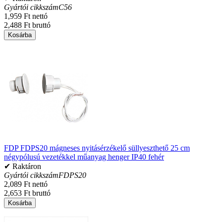
Gyártói cikkszám
C56
1,959 Ft nettó
2,488 Ft bruttó
Kosárba
FDP FDPS20 mágneses nyitásérzékelő süllyeszthető 25 cm
négypólusú vezetékkel műanyag henger IP40 fehér
✔ Raktáron
Gyártói cikkszám
FDPS20
2,089 Ft nettó
2,653 Ft bruttó
Kosárba