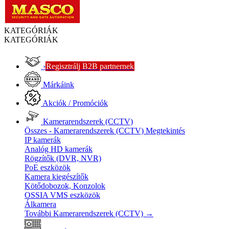
KATEGÓRIÁK
KATEGÓRIÁK
›
Regisztrálj B2B partnernek
Márkáink
Akciók / Promóciók
Kamerarendszerek (CCTV)
Összes - Kamerarendszerek (CCTV)
Megtekintés
IP kamerák
Analóg HD kamerák
Rögzítők (DVR, NVR)
PoE eszközök
Kamera kiegészítők
Kötődobozok, Konzolok
OSSIA VMS eszközök
Álkamera
További Kamerarendszerek (CCTV)
→