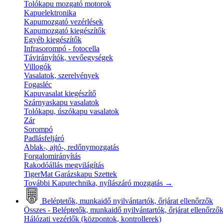
Tolókapu mozgató motorok
Kapuelektronika
Kapumozgató vezérlések
Kapumozgató kiegészítők
Egyéb kiegészítők
Infrasorompó - fotocella
Távirányítók, vevőegységek
Villogók
Vasalatok, szerelvények
Fogasléc
Kapuvasalat kiegészítő
Szárnyaskapu vasalatok
Tolókapu, úszókapu vasalatok
Zár
Sorompó
Padlásfeljáró
Ablak-, ajtó-, redőnymozgatás
Forgalomirányítás
Rakodóállás megvilágítás
TigerMat Garázskapu Szettek
További Kaputechnika, nyílászáró mozgatás
→
Beléptetők, munkaidő nyilvántartók, őrjárat ellenőrzők
Összes - Beléptetők, munkaidő nyilvántartók, őrjárat ellenőrző
Hálózati vezérlők (központok, kontrollerek)