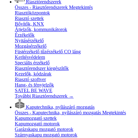
Riasztórendszerek
Összes - Riasztórendszerek
Megtekintés
Riasztóközpontok
Riasztó szettek
Bővítők, KNX
Átjelzők, kommunikátorok
Érzékelők
Nyitásérzékelő
Mozgásérzékelő
Füstérzékelő tűzérzékelő CO láng
Kerítésvédelem
Speciális érzékelő
Riasztórendszer kiegészítők
Kezelők, kódzárak
Riasztó szoftver
Hang- és fényjelzők
SATEL BE WAVE
További Riasztórendszerek
→
Kaputechnika, nyílászáró mozgatás
Összes - Kaputechnika, nyílászáró mozgatás
Megtekintés
Kapumozgató szettek
Kapumozgató motorok
Garázskapu mozgató motorok
Szárnyaskapu mozgató motorok