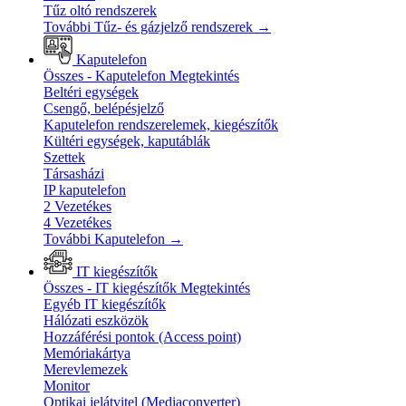
Tűz oltó rendszerek
További Tűz- és gázjelző rendszerek
→
Kaputelefon
Összes - Kaputelefon
Megtekintés
Beltéri egységek
Csengő, belépésjelző
Kaputelefon rendszerelemek, kiegészítők
Kültéri egységek, kaputáblák
Szettek
Társasházi
IP kaputelefon
2 Vezetékes
4 Vezetékes
További Kaputelefon
→
IT kiegészítők
Összes - IT kiegészítők
Megtekintés
Egyéb IT kiegészítők
Hálózati eszközök
Hozzáférési pontok (Access point)
Memóriakártya
Merevlemezek
Monitor
Optikai jelátvitel (Mediaconverter)