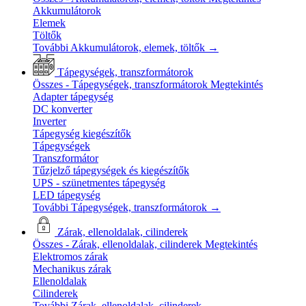
Akkumulátorok
Elemek
Töltők
További Akkumulátorok, elemek, töltők
→
Tápegységek, transzformátorok
Összes - Tápegységek, transzformátorok
Megtekintés
Adapter tápegység
DC konverter
Inverter
Tápegység kiegészítők
Tápegységek
Transzformátor
Tűzjelző tápegységek és kiegészítők
UPS - szünetmentes tápegység
LED tápegység
További Tápegységek, transzformátorok
→
Zárak, ellenoldalak, cilinderek
Összes - Zárak, ellenoldalak, cilinderek
Megtekintés
Elektromos zárak
Mechanikus zárak
Ellenoldalak
Cilinderek
További Zárak, ellenoldalak, cilinderek
→