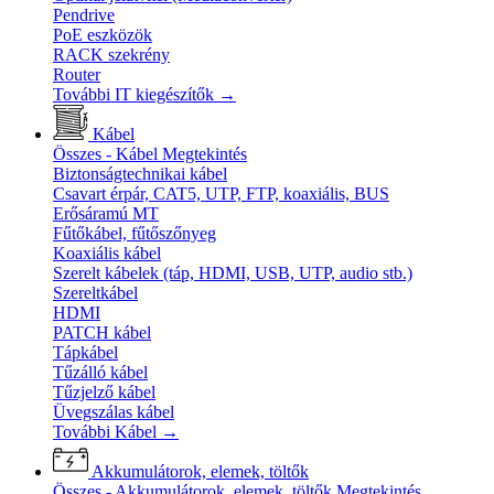
Pendrive
PoE eszközök
RACK szekrény
Router
További IT kiegészítők
→
Kábel
Összes - Kábel
Megtekintés
Biztonságtechnikai kábel
Csavart érpár, CAT5, UTP, FTP, koaxiális, BUS
Erősáramú MT
Fűtőkábel, fűtőszőnyeg
Koaxiális kábel
Szerelt kábelek (táp, HDMI, USB, UTP, audio stb.)
Szereltkábel
HDMI
PATCH kábel
Tápkábel
Tűzálló kábel
Tűzjelző kábel
Üvegszálas kábel
További Kábel
→
Akkumulátorok, elemek, töltők
Összes - Akkumulátorok, elemek, töltők
Megtekintés