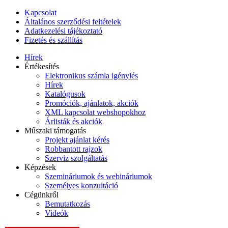
Kapcsolat
Általános szerződési feltételek
Adatkezelési tájékoztató
Fizetés és szállítás
Hírek
Értékesítés
Elektronikus számla igénylés
Hírek
Katalógusok
Promóciók, ajánlatok, akciók
XML kapcsolat webshopokhoz
Árlisták és akciók
Műszaki támogatás
Projekt ajánlat kérés
Robbantott rajzok
Szerviz szolgáltatás
Képzések
Szemináriumok és webináriumok
Személyes konzultáció
Cégünkről
Bemutatkozás
Videók