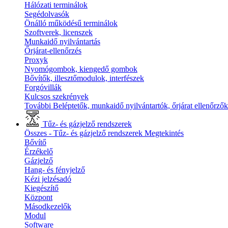
Hálózati terminálok
Segédolvasók
Önálló működésű terminálok
Szoftverek, licenszek
Munkaidő nyilvántartás
Őrjárat-ellenőrzés
Proxyk
Nyomógombok, kiengedő gombok
Bővítők, illesztőmodulok, interfészek
Forgóvillák
Kulcsos szekrények
További Beléptetők, munkaidő nyilvántartók, őrjárat ellenőrző
Tűz- és gázjelző rendszerek
Összes - Tűz- és gázjelző rendszerek
Megtekintés
Bővítő
Érzékelő
Gázjelző
Hang- és fényjelző
Kézi jelzésadó
Kiegészítő
Központ
Másodkezelők
Modul
Software