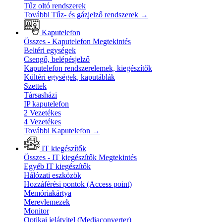
Tűz oltó rendszerek
További Tűz- és gázjelző rendszerek
→
Kaputelefon
Összes - Kaputelefon
Megtekintés
Beltéri egységek
Csengő, belépésjelző
Kaputelefon rendszerelemek, kiegészítők
Kültéri egységek, kaputáblák
Szettek
Társasházi
IP kaputelefon
2 Vezetékes
4 Vezetékes
További Kaputelefon
→
IT kiegészítők
Összes - IT kiegészítők
Megtekintés
Egyéb IT kiegészítők
Hálózati eszközök
Hozzáférési pontok (Access point)
Memóriakártya
Merevlemezek
Monitor
Optikai jelátvitel (Mediaconverter)