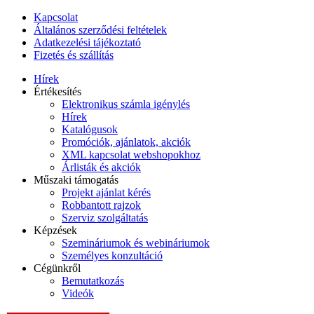
Kapcsolat
Általános szerződési feltételek
Adatkezelési tájékoztató
Fizetés és szállítás
Hírek
Értékesítés
Elektronikus számla igénylés
Hírek
Katalógusok
Promóciók, ajánlatok, akciók
XML kapcsolat webshopokhoz
Árlisták és akciók
Műszaki támogatás
Projekt ajánlat kérés
Robbantott rajzok
Szerviz szolgáltatás
Képzések
Szemináriumok és webináriumok
Személyes konzultáció
Cégünkről
Bemutatkozás
Videók