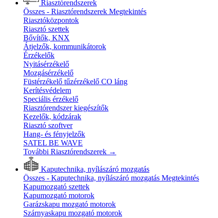
Riasztórendszerek
Összes - Riasztórendszerek
Megtekintés
Riasztóközpontok
Riasztó szettek
Bővítők, KNX
Átjelzők, kommunikátorok
Érzékelők
Nyitásérzékelő
Mozgásérzékelő
Füstérzékelő tűzérzékelő CO láng
Kerítésvédelem
Speciális érzékelő
Riasztórendszer kiegészítők
Kezelők, kódzárak
Riasztó szoftver
Hang- és fényjelzők
SATEL BE WAVE
További Riasztórendszerek
→
Kaputechnika, nyílászáró mozgatás
Összes - Kaputechnika, nyílászáró mozgatás
Megtekintés
Kapumozgató szettek
Kapumozgató motorok
Garázskapu mozgató motorok
Szárnyaskapu mozgató motorok