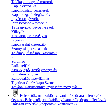
Tolókapu mozgató motorok
Kapuelektronika
Kapumozgató vezérlések
Kapumozgató kiegészítők
Egyéb kiegészítők
Infrasorompó - fotocella
Távirányítók, vevőegységek
Villogók
Vasalatok, szerelvények
Fogasléc
Kapuvasalat kiegészítő
Szárnyaskapu vasalatok
Tolókapu, úszókapu vasalatok
Zár
Sorompó
Padlásfeljáró
Ablak-, ajtó-, redőnymozgatás
Forgalomirányítás
Rakodóállás megvilágítás
TigerMat Garázskapu Szettek
További Kaputechnika, nyílászáró mozgatás
→
Beléptetők, munkaidő nyilvántartók, őrjárat ellenőrzők
Összes - Beléptetők, munkaidő nyilvántartók, őrjárat ellenőrző
Hálózati vezérlők (központok, kontrollerek)