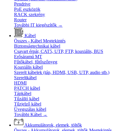
Pendrive
PoE eszközök
RACK szekrény
Router
További IT kiegészítők
→
Kábel
Összes - Kábel
Megtekintés
Biztonságtechnikai kábel
Csavart érpár, CAT5, UTP, FTP, koaxiális, BUS
Erősáramú MT
Fűtőkábel, fűtőszőnyeg
Koaxiális kábel
Szerelt kábelek (táp, HDMI, USB, UTP, audio stb.)
Szereltkábel
HDMI
PATCH kábel
Tápkábel
Tűzálló kábel
Tűzjelző kábel
Üvegszálas kábel
További Kábel
→
Akkumulátorok, elemek, töltők
Összes - Akkumulátorok, elemek, töltők
Megtekintés