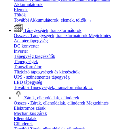
Akkumulátorok
Elemek
Töltők
További Akkumulátorok, elemek, töltők
→
Tápegységek, transzformátorok
Összes - Tápegységek, transzformátorok
Megtekintés
Adapter tápegység
DC konverter
Inverter
Tápegység kiegészítők
Tápegységek
Transzformátor
Tűzjelző tápegységek és kiegészítők
UPS - szünetmentes tápegység
LED tápegység
További Tápegységek, transzformátorok
→
Zárak, ellenoldalak, cilinderek
Összes - Zárak, ellenoldalak, cilinderek
Megtekintés
Elektromos zárak
Mechanikus zárak
Ellenoldalak
Cilinderek
További Zárak, ellenoldalak, cilinderek
→