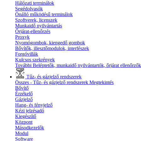
Hálózati terminálok
Segédolvasók
Önálló működésű terminálok
Szoftverek, licenszek
Munkaidő nyilvántartás
Őrjárat-ellenőrzés
Proxyk
Nyomógombok, kiengedő gombok
Bővítők, illesztőmodulok, interfészek
Forgóvillák
Kulcsos szekrények
További Beléptetők, munkaidő nyilvántartók, őrjárat ellenőrző
Tűz- és gázjelző rendszerek
Összes - Tűz- és gázjelző rendszerek
Megtekintés
Bővítő
Érzékelő
Gázjelző
Hang- és fényjelző
Kézi jelzésadó
Kiegészítő
Központ
Másodkezelők
Modul
Software