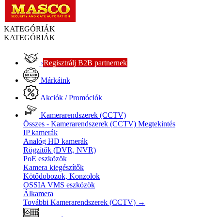
KATEGÓRIÁK
KATEGÓRIÁK
›
Regisztrálj B2B partnernek
Márkáink
Akciók / Promóciók
Kamerarendszerek (CCTV)
Összes - Kamerarendszerek (CCTV)
Megtekintés
IP kamerák
Analóg HD kamerák
Rögzítők (DVR, NVR)
PoE eszközök
Kamera kiegészítők
Kötődobozok, Konzolok
OSSIA VMS eszközök
Álkamera
További Kamerarendszerek (CCTV)
→