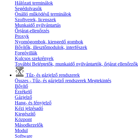
Hálózati terminálok
Segédolvasók
Önálló működésű terminálok
Szoftverek, licenszek
Munkaidő nyilvántartás
Őrjárat-ellenőrzés
Proxyk
Nyomógombok, kiengedő gombok
Bővítők, illesztőmodulok, interfészek
Forgóvillák
Kulcsos szekrények
További Beléptetők, munkaidő nyilvántartók, őrjárat ellenőrző
Tűz- és gázjelző rendszerek
Összes - Tűz- és gázjelző rendszerek
Megtekintés
Bővítő
Érzékelő
Gázjelző
Hang- és fényjelző
Kézi jelzésadó
Kiegészítő
Központ
Másodkezelők
Modul
Software