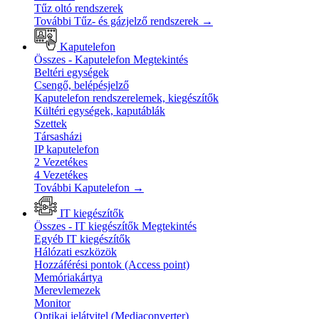
Tűz oltó rendszerek
További Tűz- és gázjelző rendszerek
→
Kaputelefon
Összes - Kaputelefon
Megtekintés
Beltéri egységek
Csengő, belépésjelző
Kaputelefon rendszerelemek, kiegészítők
Kültéri egységek, kaputáblák
Szettek
Társasházi
IP kaputelefon
2 Vezetékes
4 Vezetékes
További Kaputelefon
→
IT kiegészítők
Összes - IT kiegészítők
Megtekintés
Egyéb IT kiegészítők
Hálózati eszközök
Hozzáférési pontok (Access point)
Memóriakártya
Merevlemezek
Monitor
Optikai jelátvitel (Mediaconverter)