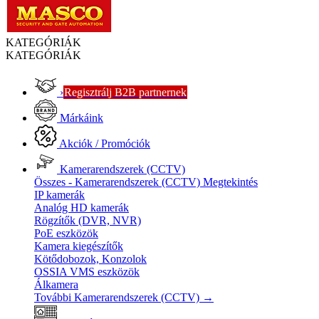
KATEGÓRIÁK
KATEGÓRIÁK
›
Regisztrálj B2B partnernek
Márkáink
Akciók / Promóciók
Kamerarendszerek (CCTV)
Összes - Kamerarendszerek (CCTV)
Megtekintés
IP kamerák
Analóg HD kamerák
Rögzítők (DVR, NVR)
PoE eszközök
Kamera kiegészítők
Kötődobozok, Konzolok
OSSIA VMS eszközök
Álkamera
További Kamerarendszerek (CCTV)
→