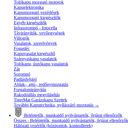
Tolókapu mozgató motorok
Kapuelektronika
Kapumozgató vezérlések
Kapumozgató kiegészítők
Egyéb kiegészítők
Infrasorompó - fotocella
Távirányítók, vevőegységek
Villogók
Vasalatok, szerelvények
Fogasléc
Kapuvasalat kiegészítő
Szárnyaskapu vasalatok
Tolókapu, úszókapu vasalatok
Zár
Sorompó
Padlásfeljáró
Ablak-, ajtó-, redőnymozgatás
Forgalomirányítás
Rakodóállás megvilágítás
TigerMat Garázskapu Szettek
További Kaputechnika, nyílászáró mozgatás
→
Beléptetők, munkaidő nyilvántartók, őrjárat ellenőrzők
Összes - Beléptetők, munkaidő nyilvántartók, őrjárat ellenőrző
Hálózati vezérlők (központok, kontrollerek)