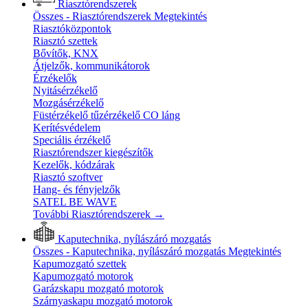
Riasztórendszerek
Összes - Riasztórendszerek
Megtekintés
Riasztóközpontok
Riasztó szettek
Bővítők, KNX
Átjelzők, kommunikátorok
Érzékelők
Nyitásérzékelő
Mozgásérzékelő
Füstérzékelő tűzérzékelő CO láng
Kerítésvédelem
Speciális érzékelő
Riasztórendszer kiegészítők
Kezelők, kódzárak
Riasztó szoftver
Hang- és fényjelzők
SATEL BE WAVE
További Riasztórendszerek
→
Kaputechnika, nyílászáró mozgatás
Összes - Kaputechnika, nyílászáró mozgatás
Megtekintés
Kapumozgató szettek
Kapumozgató motorok
Garázskapu mozgató motorok
Szárnyaskapu mozgató motorok