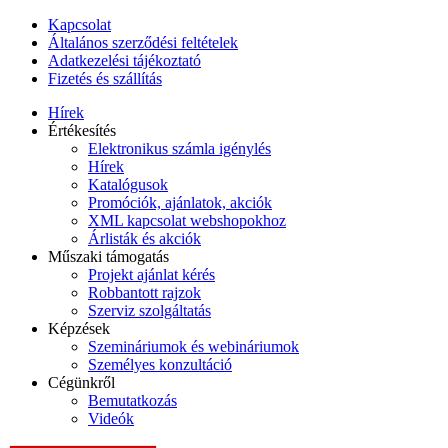
Kapcsolat
Általános szerződési feltételek
Adatkezelési tájékoztató
Fizetés és szállítás
Hírek
Értékesítés
Elektronikus számla igénylés
Hírek
Katalógusok
Promóciók, ajánlatok, akciók
XML kapcsolat webshopokhoz
Árlisták és akciók
Műszaki támogatás
Projekt ajánlat kérés
Robbantott rajzok
Szerviz szolgáltatás
Képzések
Szemináriumok és webináriumok
Személyes konzultáció
Cégünkről
Bemutatkozás
Videók