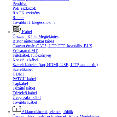
Pendrive
PoE eszközök
RACK szekrény
Router
További IT kiegészítők
→
Kábel
Összes - Kábel
Megtekintés
Biztonságtechnikai kábel
Csavart érpár, CAT5, UTP, FTP, koaxiális, BUS
Erősáramú MT
Fűtőkábel, fűtőszőnyeg
Koaxiális kábel
Szerelt kábelek (táp, HDMI, USB, UTP, audio stb.)
Szereltkábel
HDMI
PATCH kábel
Tápkábel
Tűzálló kábel
Tűzjelző kábel
Üvegszálas kábel
További Kábel
→
Akkumulátorok, elemek, töltők
Összes - Akkumulátorok, elemek, töltők
Megtekintés