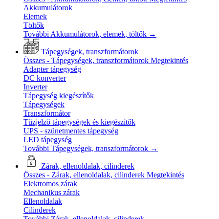
Akkumulátorok
Elemek
Töltők
További Akkumulátorok, elemek, töltők
→
Tápegységek, transzformátorok
Összes - Tápegységek, transzformátorok
Megtekintés
Adapter tápegység
DC konverter
Inverter
Tápegység kiegészítők
Tápegységek
Transzformátor
Tűzjelző tápegységek és kiegészítők
UPS - szünetmentes tápegység
LED tápegység
További Tápegységek, transzformátorok
→
Zárak, ellenoldalak, cilinderek
Összes - Zárak, ellenoldalak, cilinderek
Megtekintés
Elektromos zárak
Mechanikus zárak
Ellenoldalak
Cilinderek
További Zárak, ellenoldalak, cilinderek
→