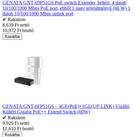
GENATA GNT-69P51G6 PoE switch Extender, beltéri, 4 darab
10/100/1000 Mbps PoE port, ebből 1 nagy teljesítményű (60 W) 1
darab 10/100/1000 Mbps uplink port
✔ Raktáron
8,639 Ft nettó
10,972 Ft bruttó
Kosárba
GENATA GNT-6FP51G6 – 4GE(PoE)+1GE(UP-LINK) Vízálló
Kültéri Gigabit PoE++ Extend Switch (60W)
✔ Raktáron
9,929 Ft nettó
12,610 Ft bruttó
Kosárba