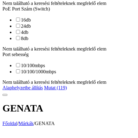
Nem található a keresési feltételeknek megfelelő elem
PoE Port Szám (Switch)
16
db
24
db
4
db
8
db
Nem található a keresési feltételeknek megfelelő elem
Port sebesség
10/100
mbps
10/100/1000
mbps
Nem található a keresési feltételeknek megfelelő elem
Alaphelyzetbe állítás
Mutat (119)
GENATA
Főoldal
/
Márkák
/
GENATA