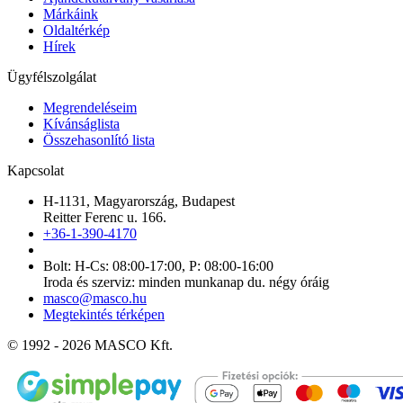
Márkáink
Oldaltérkép
Hírek
Ügyfélszolgálat
Megrendeléseim
Kívánságlista
Összehasonlító lista
Kapcsolat
H-1131, Magyarország, Budapest
Reitter Ferenc u. 166.
+36-1-390-4170
Bolt: H-Cs: 08:00-17:00, P: 08:00-16:00
Iroda és szerviz: minden munkanap du. négy óráig
masco@masco.hu
Megtekintés térképen
© 1992 - 2026 MASCO Kft.