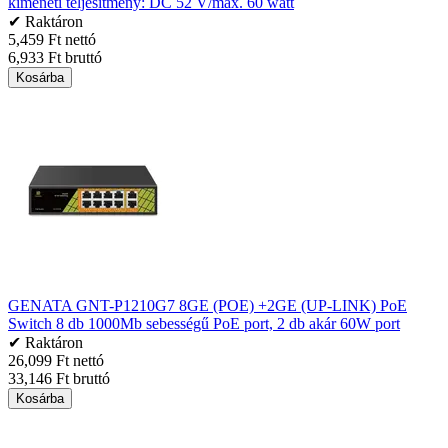
kimeneti teljesítmény: DC 52 V/max. 60 watt
✔ Raktáron
5,459 Ft nettó
6,933 Ft bruttó
Kosárba
GENATA GNT-P1210G7 8GE (POE) +2GE (UP-LINK) PoE
Switch 8 db 1000Mb sebességű PoE port, 2 db akár 60W port
✔ Raktáron
26,099 Ft nettó
33,146 Ft bruttó
Kosárba