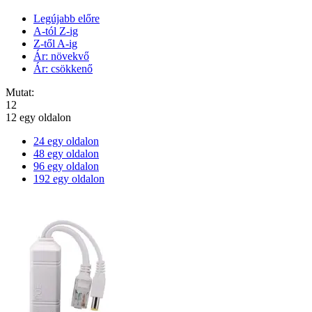
Legújabb előre
A-tól Z-ig
Z-től A-ig
Ár: növekvő
Ár: csökkenő
Mutat:
12
12 egy oldalon
24 egy oldalon
48 egy oldalon
96 egy oldalon
192 egy oldalon