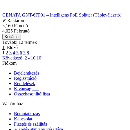
GENATA GNT-6FP01 – Intelligens PoE Splitter (Tápleválasztó)
✔ Raktáron
3,169 Ft nettó
4,025 Ft bruttó
Kosárba
További 12 termék
1
Előző
1
2
3
4
5
6
7
8
Következő
2 - 10
10
Fiókom
Bejelentkezés
Regisztráció
Rendelések
Kívánságlista
Összehasonlító lista
Webáruház
Bemutatkozás
Kapcsolat
Fizetés és szállítás
Ajándékutalvány vásárlása