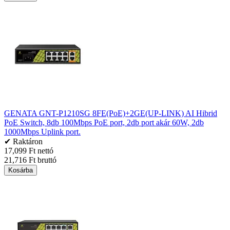
GENATA GNT-P1210SG 8FE(PoE)+2GE(UP-LINK) AI Hibrid
PoE Switch, 8db 100Mbps PoE port, 2db port akár 60W, 2db
1000Mbps Uplink port.
✔ Raktáron
17,099 Ft nettó
21,716 Ft bruttó
Kosárba