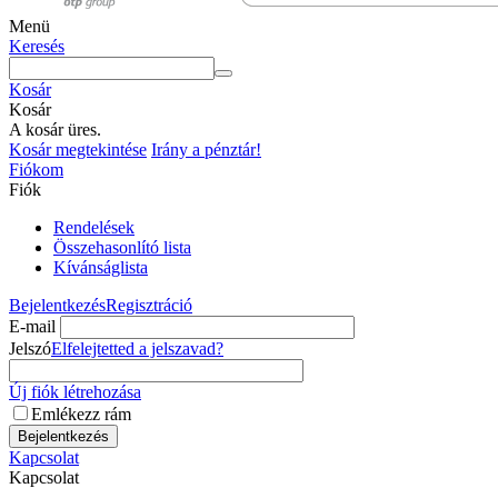
Menü
Keresés
Kosár
Kosár
A kosár üres.
Kosár megtekintése
Irány a pénztár!
Fiókom
Fiók
Rendelések
Összehasonlító lista
Kívánságlista
Bejelentkezés
Regisztráció
E-mail
Jelszó
Elfelejtetted a jelszavad?
Új fiók létrehozása
Emlékezz rám
Bejelentkezés
Kapcsolat
Kapcsolat