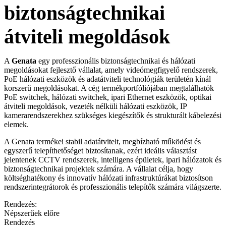
biztonságtechnikai
átviteli megoldások
A
Genata
egy professzionális biztonságtechnikai és hálózati
megoldásokat fejlesztő vállalat, amely videómegfigyelő rendszerek,
PoE hálózati eszközök és adatátviteli technológiák területén kínál
korszerű megoldásokat. A cég termékportfóliójában megtalálhatók
PoE switchek, hálózati switchek, ipari Ethernet eszközök, optikai
átviteli megoldások, vezeték nélküli hálózati eszközök, IP
kamerarendszerekhez szükséges kiegészítők és strukturált kábelezési
elemek.
A Genata termékei stabil adatátvitelt, megbízható működést és
egyszerű telepíthetőséget biztosítanak, ezért ideális választást
jelentenek CCTV rendszerek, intelligens épületek, ipari hálózatok és
biztonságtechnikai projektek számára. A vállalat célja, hogy
költséghatékony és innovatív hálózati infrastruktúrákat biztosítson
rendszerintegrátorok és professzionális telepítők számára világszerte.
Rendezés:
Népszerűek előre
Rendezés