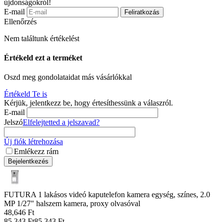
újdonságokról!
E-mail
Feliratkozás
Ellenőrzés
Nem találtunk értékelést
Értékeld ezt a terméket
Oszd meg gondolataidat más vásárlókkal
Értékeld Te is
Kérjük, jelentkezz be, hogy értesíthessünk a válaszról.
E-mail
Jelszó
Elfelejtetted a jelszavad?
Új fiók létrehozása
Emlékezz rám
Bejelentkezés
FUTURA 1 lakásos videó kaputelefon kamera egység, színes, 2.0
MP 1/27" halszem kamera, proxy olvasóval
48,646
Ft
85,343
Ft
85,343
Ft