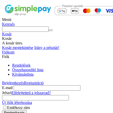
Menü
Keresés
Kosár
Kosár
A kosár üres.
Kosár megtekintése
Irány a pénztár!
Fiókom
Fiók
Rendelések
Összehasonlító lista
Kívánságlista
Bejelentkezés
Regisztráció
E-mail
Jelszó
Elfelejtetted a jelszavad?
Új fiók létrehozása
Emlékezz rám
Bejelentkezés