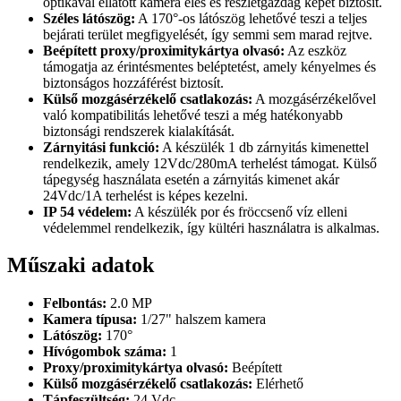
optikával ellátott kamera éles és részletgazdag képet biztosít.
Széles látószög:
A 170°-os látószög lehetővé teszi a teljes
bejárati terület megfigyelését, így semmi sem marad rejtve.
Beépített proxy/proximitykártya olvasó:
Az eszköz
támogatja az érintésmentes beléptetést, amely kényelmes és
biztonságos hozzáférést biztosít.
Külső mozgásérzékelő csatlakozás:
A mozgásérzékelővel
való kompatibilitás lehetővé teszi a még hatékonyabb
biztonsági rendszerek kialakítását.
Zárnyitási funkció:
A készülék 1 db zárnyitás kimenettel
rendelkezik, amely 12Vdc/280mA terhelést támogat. Külső
tápegység használata esetén a zárnyitás kimenet akár
24Vdc/1A terhelést is képes kezelni.
IP 54 védelem:
A készülék por és fröccsenő víz elleni
védelemmel rendelkezik, így kültéri használatra is alkalmas.
Műszaki adatok
Felbontás:
2.0 MP
Kamera típusa:
1/27" halszem kamera
Látószög:
170°
Hívógombok száma:
1
Proxy/proximitykártya olvasó:
Beépített
Külső mozgásérzékelő csatlakozás:
Elérhető
Tápfeszültség:
24 Vdc