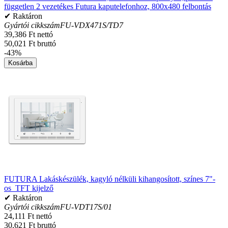
független 2 vezetékes Futura kaputelefonhoz, 800x480 felbontás
✔ Raktáron
Gyártói cikkszám
FU-VDX471S/TD7
39,386 Ft nettó
50,021 Ft bruttó
-43%
Kosárba
FUTURA Lakáskészülék, kagyló nélküli kihangosított, színes 7"-
os TFT kijelző
✔ Raktáron
Gyártói cikkszám
FU-VDT17S/01
24,111 Ft nettó
30,621 Ft bruttó