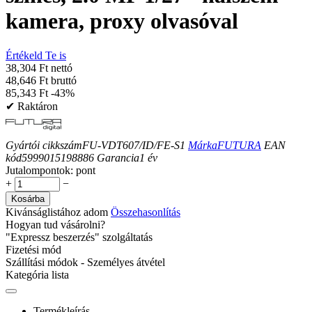
kamera, proxy olvasóval
Értékeld Te is
38,304 Ft nettó
48,646 Ft bruttó
85,343
Ft
-43%
✔ Raktáron
Gyártói cikkszám
FU-VDT607/ID/FE-S1
Márka
FUTURA
EAN
kód
5999015198886
Garancia
1
év
Jutalompontok:
pont
+
−
Kosárba
Kivánságlistához adom
Összehasonlítás
Hogyan tud vásárolni?
"Expressz beszerzés" szolgáltatás
Fizetési mód
Szállítási módok - Személyes átvétel
Kategória lista
Termékleírás