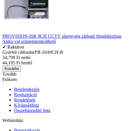
PROVISION-ISR 9CH CCTV tápegység zárható fémdobozban
Akku-val szünetmentesíthető
✔ Raktáron
Gyártói cikkszám
PR-10A9CH-B
34,799 Ft nettó
44,195 Ft bruttó
Kosárba
Tovább
Fiókom
Bejelentkezés
Regisztráció
Rendelések
Kívánságlista
Összehasonlító lista
Webáruház
Bemutatkozás