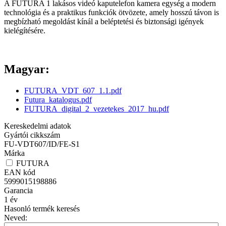
A FUTURA 1 lakásos videó kaputelefon kamera egység a modern
technológia és a praktikus funkciók ötvözete, amely hosszú távon is
megbízható megoldást kínál a beléptetési és biztonsági igények
kielégítésére.
Magyar:
FUTURA_VDT_607_1.1.pdf
Futura_katalogus.pdf
FUTURA_digital_2_vezetekes_2017_hu.pdf
Kereskedelmi adatok
Gyártói cikkszám
FU-VDT607/ID/FE-S1
Márka
FUTURA
EAN kód
5999015198886
Garancia
1
év
Hasonló termék keresés
Neved: