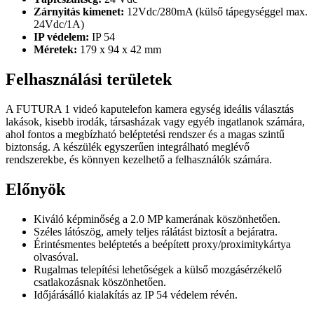
Zárnyitás kimenet:
12Vdc/280mA (külső tápegységgel max.
24Vdc/1A)
IP védelem:
IP 54
Méretek:
179 x 94 x 42 mm
Felhasználási területek
A FUTURA 1 videó kaputelefon kamera egység ideális választás
lakások, kisebb irodák, társasházak vagy egyéb ingatlanok számára,
ahol fontos a megbízható beléptetési rendszer és a magas szintű
biztonság. A készülék egyszerűen integrálható meglévő
rendszerekbe, és könnyen kezelhető a felhasználók számára.
Előnyök
Kiváló képminőség a 2.0 MP kamerának köszönhetően.
Széles látószög, amely teljes rálátást biztosít a bejáratra.
Érintésmentes beléptetés a beépített proxy/proximitykártya
olvasóval.
Rugalmas telepítési lehetőségek a külső mozgásérzékelő
csatlakozásnak köszönhetően.
Időjárásálló kialakítás az IP 54 védelem révén.