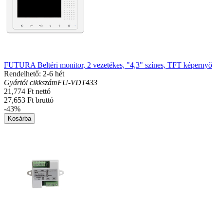
FUTURA Beltéri monitor, 2 vezetékes, "4,3" színes, TFT képernyő
Rendelhető: 2-6 hét
Gyártói cikkszám
FU-VDT433
21,774 Ft nettó
27,653 Ft bruttó
-43%
Kosárba