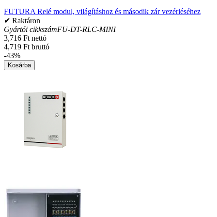
FUTURA Relé modul, világításhoz és második zár vezérléséhez
✔ Raktáron
Gyártói cikkszám
FU-DT-RLC-MINI
3,716 Ft nettó
4,719 Ft bruttó
-43%
Kosárba