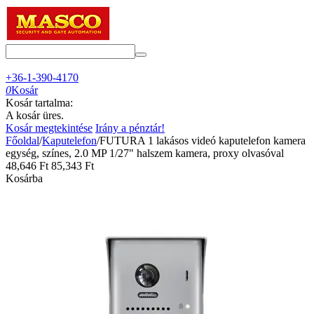
+36-1-390-4170
0
Kosár
Kosár tartalma:
A kosár üres.
Kosár megtekintése
Irány a pénztár!
Főoldal
/
Kaputelefon
/
FUTURA 1 lakásos videó kaputelefon kamera
egység, színes, 2.0 MP 1/27" halszem kamera, proxy olvasóval
48,646
Ft
85,343
Ft
Kosárba