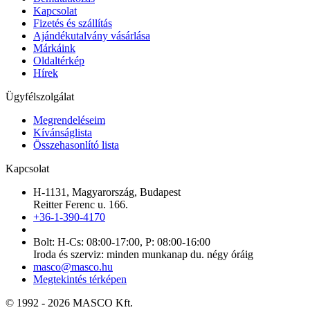
Kapcsolat
Fizetés és szállítás
Ajándékutalvány vásárlása
Márkáink
Oldaltérkép
Hírek
Ügyfélszolgálat
Megrendeléseim
Kívánságlista
Összehasonlító lista
Kapcsolat
H-1131, Magyarország, Budapest
Reitter Ferenc u. 166.
+36-1-390-4170
Bolt: H-Cs: 08:00-17:00, P: 08:00-16:00
Iroda és szerviz: minden munkanap du. négy óráig
masco@masco.hu
Megtekintés térképen
© 1992 - 2026 MASCO Kft.