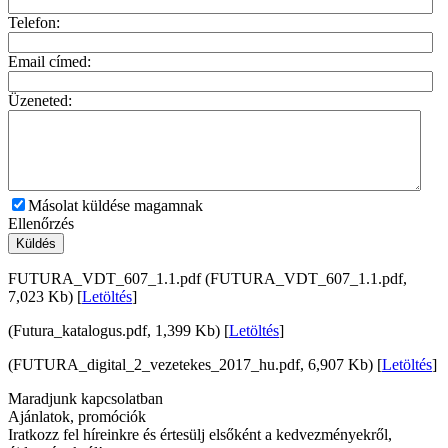
Telefon:
Email címed:
Üzeneted:
Másolat küldése magamnak
Ellenőrzés
Küldés
FUTURA_VDT_607_1.1.pdf (FUTURA_VDT_607_1.1.pdf,
7,023 Kb) [
Letöltés
]
(Futura_katalogus.pdf, 1,399 Kb) [
Letöltés
]
(FUTURA_digital_2_vezetekes_2017_hu.pdf, 6,907 Kb) [
Letöltés
]
Maradjunk kapcsolatban
Ajánlatok, promóciók
Iratkozz fel híreinkre és értesülj elsőként a kedvezményekről,