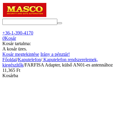
+36-1-390-4170
0
Kosár
Kosár tartalma:
A kosár üres.
Kosár megtekintése
Irány a pénztár!
Főoldal
/
Kaputelefon
/
Kaputelefon rendszerelemek,
kiegészítők
/
FARFISA Adapter, külső AN01-es antennához
11,365
Ft
Kosárba