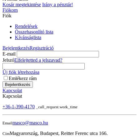
Kosár megtekintése
Irány a pénztár!
Fiókom
Fiók
Rendelések
Összehasonlító lista
Kívánságlista
Bejelentkezés
Regisztráció
E-mail
Jelszó
Elfelejtetted a jelszavad?
Új fiók létrehozása
Emlékezz rám
Bejelentkezés
Kapcsolat
Kapcsolat
+36-1-390-4170
_call_request.work_time
masco@masco.hu
Email
Magyarország, Budapest, Reitter Ferenc utca 166.
Cím