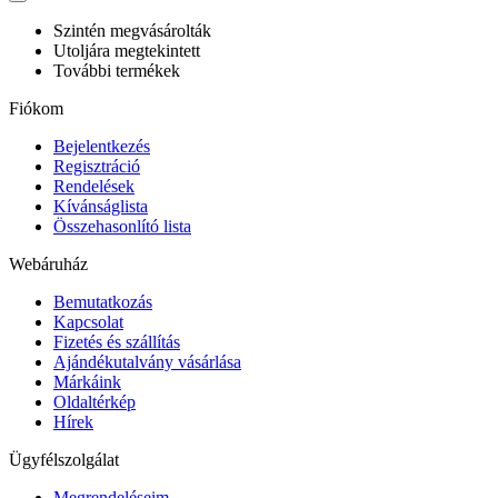
Szintén megvásárolták
Utoljára megtekintett
További termékek
Fiókom
Bejelentkezés
Regisztráció
Rendelések
Kívánságlista
Összehasonlító lista
Webáruház
Bemutatkozás
Kapcsolat
Fizetés és szállítás
Ajándékutalvány vásárlása
Márkáink
Oldaltérkép
Hírek
Ügyfélszolgálat
Megrendeléseim