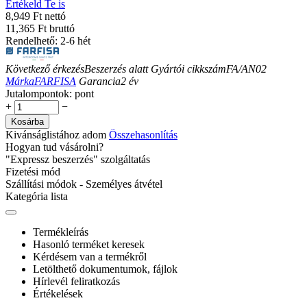
Értékeld Te is
8,949 Ft nettó
11,365 Ft bruttó
Rendelhető: 2-6 hét
Következő érkezés
Beszerzés alatt
Gyártói cikkszám
FA/AN02
Márka
FARFISA
Garancia
2
év
Jutalompontok:
pont
+
−
Kosárba
Kivánságlistához adom
Összehasonlítás
Hogyan tud vásárolni?
"Expressz beszerzés" szolgáltatás
Fizetési mód
Szállítási módok - Személyes átvétel
Kategória lista
Termékleírás
Hasonló terméket keresek
Kérdésem van a termékről
Letölthető dokumentumok, fájlok
Hírlevél feliratkozás
Értékelések