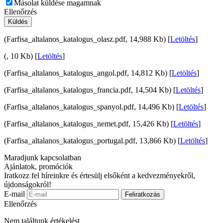
Másolat küldése magamnak
Ellenőrzés
Küldés
(Farfisa_altalanos_katalogus_olasz.pdf, 14,988 Kb) [
Letöltés
]
(, 10 Kb) [
Letöltés
]
(Farfisa_altalanos_katalogus_angol.pdf, 14,812 Kb) [
Letöltés
]
(Farfisa_altalanos_katalogus_francia.pdf, 14,504 Kb) [
Letöltés
]
(Farfisa_altalanos_katalogus_spanyol.pdf, 14,496 Kb) [
Letöltés
]
(Farfisa_altalanos_katalogus_nemet.pdf, 15,426 Kb) [
Letöltés
]
(Farfisa_altalanos_katalogus_portugal.pdf, 13,866 Kb) [
Letöltés
]
Maradjunk kapcsolatban
Ajánlatok, promóciók
Iratkozz fel híreinkre és értesülj elsőként a kedvezményekről,
újdonságokról!
E-mail
Feliratkozás
Ellenőrzés
Nem találtunk értékelést