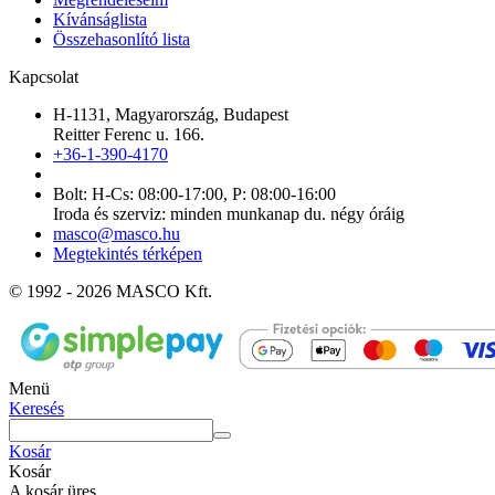
Kívánságlista
Összehasonlító lista
Kapcsolat
H-1131, Magyarország, Budapest
Reitter Ferenc u. 166.
+36-1-390-4170
Bolt: H-Cs: 08:00-17:00, P: 08:00-16:00
Iroda és szerviz: minden munkanap du. négy óráig
masco@masco.hu
Megtekintés térképen
© 1992 - 2026 MASCO Kft.
Menü
Keresés
Kosár
Kosár
A kosár üres.