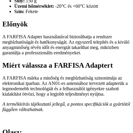
Súly:
150 g
Üzemi hőmérséklet:
-20°C és +60°C között
Szín:
Fekete
Előnyök
A FARFISA Adapter használatával biztosíthatja a rendszer
megbízhatóságát és hatékonyságát. Az egyszerű telepítés és a kiváló
anyagminőség révén időt és energiát takaríthat meg, miközben
garantálja a professzionális eredményeket.
Miért válassza a FARFISA Adaptert
A FARFISA márka a minőség és megbízhatóság szinonimája az
elektronikai iparban. Az AN01-es antennához tervezett adapterük a
legmodernebb technológiát és a felhasználói igényekre szabott
kialakítást ötvözi, hogy a legjobb teljesítményt nyújtsa.
A termékleírás tájékoztató jellegű, a pontos specifikációk a gyártótól
függően változhatnak.
Olasz: