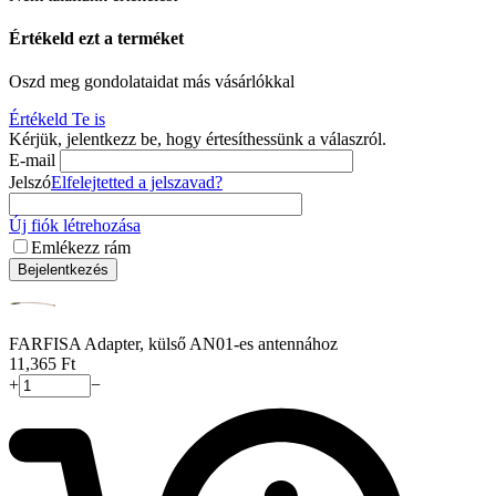
Értékeld ezt a terméket
Oszd meg gondolataidat más vásárlókkal
Értékeld Te is
Kérjük, jelentkezz be, hogy értesíthessünk a válaszról.
E-mail
Jelszó
Elfelejtetted a jelszavad?
Új fiók létrehozása
Emlékezz rám
Bejelentkezés
FARFISA Adapter, külső AN01-es antennához
11,365
Ft
+
−