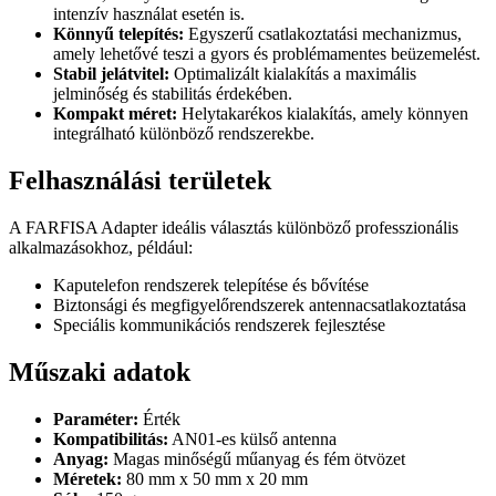
intenzív használat esetén is.
Könnyű telepítés:
Egyszerű csatlakoztatási mechanizmus,
amely lehetővé teszi a gyors és problémamentes beüzemelést.
Stabil jelátvitel:
Optimalizált kialakítás a maximális
jelminőség és stabilitás érdekében.
Kompakt méret:
Helytakarékos kialakítás, amely könnyen
integrálható különböző rendszerekbe.
Felhasználási területek
A FARFISA Adapter ideális választás különböző professzionális
alkalmazásokhoz, például:
Kaputelefon rendszerek telepítése és bővítése
Biztonsági és megfigyelőrendszerek antennacsatlakoztatása
Speciális kommunikációs rendszerek fejlesztése
Műszaki adatok
Paraméter:
Érték
Kompatibilitás:
AN01-es külső antenna
Anyag:
Magas minőségű műanyag és fém ötvözet
Méretek:
80 mm x 50 mm x 20 mm