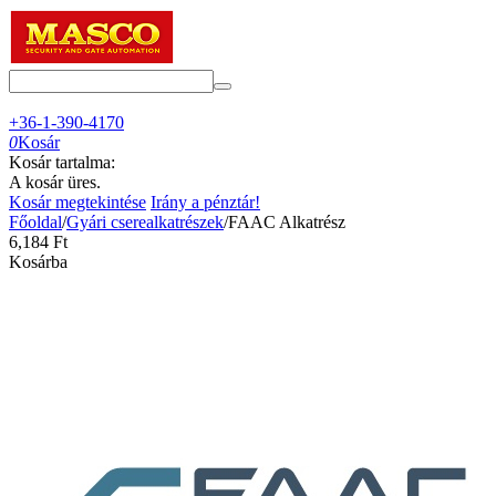
+36-1-390-4170
0
Kosár
Kosár tartalma:
A kosár üres.
Kosár megtekintése
Irány a pénztár!
Főoldal
/
Gyári cserealkatrészek
/
FAAC Alkatrész
6,184
Ft
Kosárba