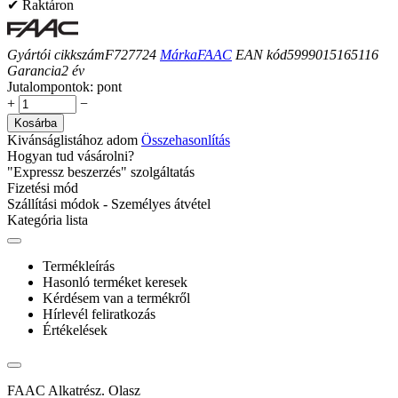
✔ Raktáron
Gyártói cikkszám
F727724
Márka
FAAC
EAN kód
5999015165116
Garancia
2
év
Jutalompontok:
pont
+
−
Kosárba
Kivánságlistához adom
Összehasonlítás
Hogyan tud vásárolni?
"Expressz beszerzés" szolgáltatás
Fizetési mód
Szállítási módok - Személyes átvétel
Kategória lista
Termékleírás
Hasonló terméket keresek
Kérdésem van a termékről
Hírlevél feliratkozás
Értékelések
FAAC Alkatrész. Olasz