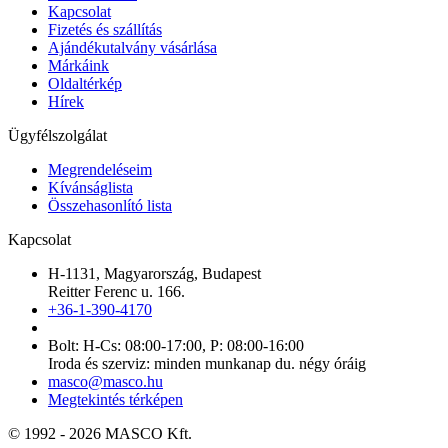
Kapcsolat
Fizetés és szállítás
Ajándékutalvány vásárlása
Márkáink
Oldaltérkép
Hírek
Ügyfélszolgálat
Megrendeléseim
Kívánságlista
Összehasonlító lista
Kapcsolat
H-1131, Magyarország, Budapest
Reitter Ferenc u. 166.
+36-1-390-4170
Bolt: H-Cs: 08:00-17:00, P: 08:00-16:00
Iroda és szerviz: minden munkanap du. négy óráig
masco@masco.hu
Megtekintés térképen
© 1992 - 2026 MASCO Kft.