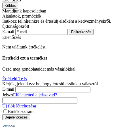
Küldés
Maradjunk kapcsolatban
Ajánlatok, promóciók
Iratkozz fel híreinkre és értesülj elsőként a kedvezményekről,
újdonságokról!
E-mail
Feliratkozás
Ellenőrzés
Nem találtunk értékelést
Értékeld ezt a terméket
Oszd meg gondolataidat más vásárlókkal
Értékeld Te is
Kérjük, jelentkezz be, hogy értesíthessünk a válaszról.
E-mail
Jelszó
Elfelejtetted a jelszavad?
Új fiók létrehozása
Emlékezz rám
Bejelentkezés