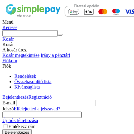
Menü
Keresés
Kosár
Kosár
A kosár üres.
Kosár megtekintése
Irány a pénztár!
Fiókom
Fiók
Rendelések
Összehasonlító lista
Kívánságlista
Bejelentkezés
Regisztráció
E-mail
Jelszó
Elfelejtetted a jelszavad?
Új fiók létrehozása
Emlékezz rám
Bejelentkezés