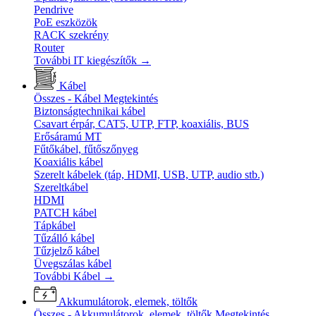
Pendrive
PoE eszközök
RACK szekrény
Router
További IT kiegészítők
→
Kábel
Összes - Kábel
Megtekintés
Biztonságtechnikai kábel
Csavart érpár, CAT5, UTP, FTP, koaxiális, BUS
Erősáramú MT
Fűtőkábel, fűtőszőnyeg
Koaxiális kábel
Szerelt kábelek (táp, HDMI, USB, UTP, audio stb.)
Szereltkábel
HDMI
PATCH kábel
Tápkábel
Tűzálló kábel
Tűzjelző kábel
Üvegszálas kábel
További Kábel
→
Akkumulátorok, elemek, töltők
Összes - Akkumulátorok, elemek, töltők
Megtekintés