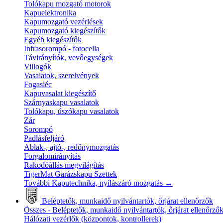
Tolókapu mozgató motorok
Kapuelektronika
Kapumozgató vezérlések
Kapumozgató kiegészítők
Egyéb kiegészítők
Infrasorompó - fotocella
Távirányítók, vevőegységek
Villogók
Vasalatok, szerelvények
Fogasléc
Kapuvasalat kiegészítő
Szárnyaskapu vasalatok
Tolókapu, úszókapu vasalatok
Zár
Sorompó
Padlásfeljáró
Ablak-, ajtó-, redőnymozgatás
Forgalomirányítás
Rakodóállás megvilágítás
TigerMat Garázskapu Szettek
További Kaputechnika, nyílászáró mozgatás
→
Beléptetők, munkaidő nyilvántartók, őrjárat ellenőrzők
Összes - Beléptetők, munkaidő nyilvántartók, őrjárat ellenőrző
Hálózati vezérlők (központok, kontrollerek)