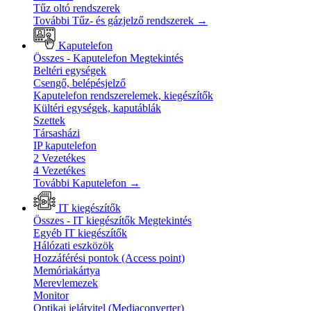
Tűz oltó rendszerek
További Tűz- és gázjelző rendszerek
→
Kaputelefon
Összes - Kaputelefon
Megtekintés
Beltéri egységek
Csengő, belépésjelző
Kaputelefon rendszerelemek, kiegészítők
Kültéri egységek, kaputáblák
Szettek
Társasházi
IP kaputelefon
2 Vezetékes
4 Vezetékes
További Kaputelefon
→
IT kiegészítők
Összes - IT kiegészítők
Megtekintés
Egyéb IT kiegészítők
Hálózati eszközök
Hozzáférési pontok (Access point)
Memóriakártya
Merevlemezek
Monitor
Optikai jelátvitel (Mediaconverter)