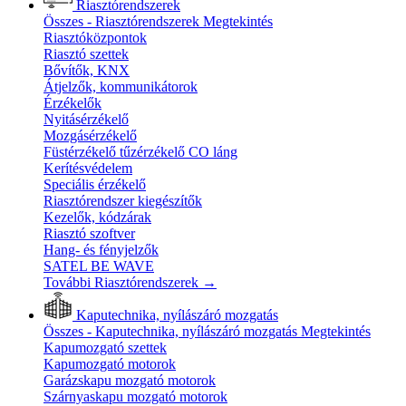
Riasztórendszerek
Összes - Riasztórendszerek
Megtekintés
Riasztóközpontok
Riasztó szettek
Bővítők, KNX
Átjelzők, kommunikátorok
Érzékelők
Nyitásérzékelő
Mozgásérzékelő
Füstérzékelő tűzérzékelő CO láng
Kerítésvédelem
Speciális érzékelő
Riasztórendszer kiegészítők
Kezelők, kódzárak
Riasztó szoftver
Hang- és fényjelzők
SATEL BE WAVE
További Riasztórendszerek
→
Kaputechnika, nyílászáró mozgatás
Összes - Kaputechnika, nyílászáró mozgatás
Megtekintés
Kapumozgató szettek
Kapumozgató motorok
Garázskapu mozgató motorok
Szárnyaskapu mozgató motorok