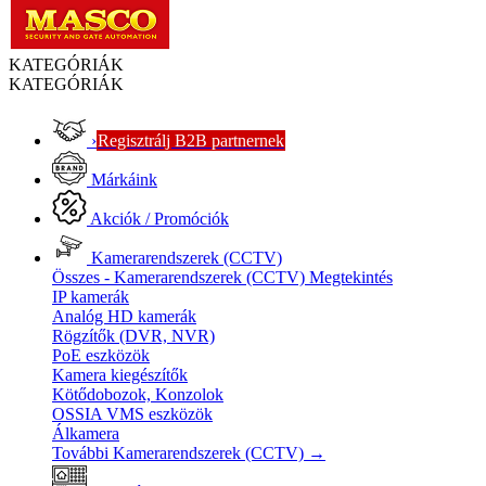
KATEGÓRIÁK
KATEGÓRIÁK
›
Regisztrálj B2B partnernek
Márkáink
Akciók / Promóciók
Kamerarendszerek (CCTV)
Összes - Kamerarendszerek (CCTV)
Megtekintés
IP kamerák
Analóg HD kamerák
Rögzítők (DVR, NVR)
PoE eszközök
Kamera kiegészítők
Kötődobozok, Konzolok
OSSIA VMS eszközök
Álkamera
További Kamerarendszerek (CCTV)
→