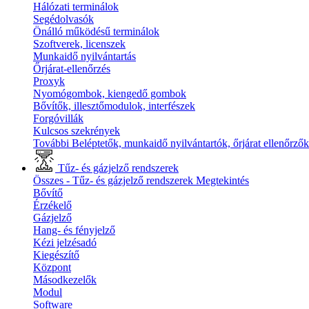
Hálózati terminálok
Segédolvasók
Önálló működésű terminálok
Szoftverek, licenszek
Munkaidő nyilvántartás
Őrjárat-ellenőrzés
Proxyk
Nyomógombok, kiengedő gombok
Bővítők, illesztőmodulok, interfészek
Forgóvillák
Kulcsos szekrények
További Beléptetők, munkaidő nyilvántartók, őrjárat ellenőrző
Tűz- és gázjelző rendszerek
Összes - Tűz- és gázjelző rendszerek
Megtekintés
Bővítő
Érzékelő
Gázjelző
Hang- és fényjelző
Kézi jelzésadó
Kiegészítő
Központ
Másodkezelők
Modul
Software