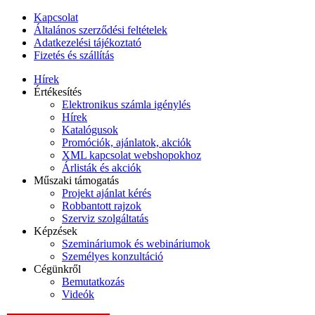
Kapcsolat
Általános szerződési feltételek
Adatkezelési tájékoztató
Fizetés és szállítás
Hírek
Értékesítés
Elektronikus számla igénylés
Hírek
Katalógusok
Promóciók, ajánlatok, akciók
XML kapcsolat webshopokhoz
Árlisták és akciók
Műszaki támogatás
Projekt ajánlat kérés
Robbantott rajzok
Szerviz szolgáltatás
Képzések
Szemináriumok és webináriumok
Személyes konzultáció
Cégünkről
Bemutatkozás
Videók