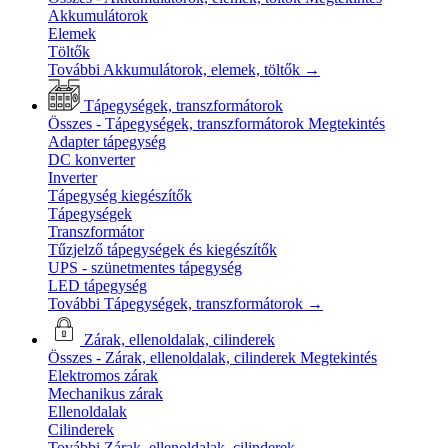
Akkumulátorok
Elemek
Töltők
További Akkumulátorok, elemek, töltők
→
Tápegységek, transzformátorok
Összes - Tápegységek, transzformátorok
Megtekintés
Adapter tápegység
DC konverter
Inverter
Tápegység kiegészítők
Tápegységek
Transzformátor
Tűzjelző tápegységek és kiegészítők
UPS - szünetmentes tápegység
LED tápegység
További Tápegységek, transzformátorok
→
Zárak, ellenoldalak, cilinderek
Összes - Zárak, ellenoldalak, cilinderek
Megtekintés
Elektromos zárak
Mechanikus zárak
Ellenoldalak
Cilinderek
További Zárak, ellenoldalak, cilinderek
→