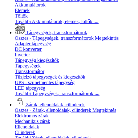
Akkumulátorok
Elemek
Töltők
További Akkumulátorok, elemek, töltők
→
Tápegységek, transzformátorok
Összes - Tápegységek, transzformátorok
Megtekintés
Adapter tápegység
DC konverter
Inverter
Tápegység kiegészítők
Tápegységek
Transzformátor
Tűzjelző tápegységek és kiegészítők
UPS - szünetmentes tápegység
LED tápegység
További Tápegységek, transzformátorok
→
Zárak, ellenoldalak, cilinderek
Összes - Zárak, ellenoldalak, cilinderek
Megtekintés
Elektromos zárak
Mechanikus zárak
Ellenoldalak
Cilinderek
További Zárak, ellenoldalak, cilinderek
→