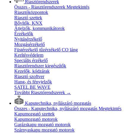
Riasztórendszerek
Összes - Riasztórendszerek
Megtekintés
Riasztóközpontok
Riasztó szettek
Bővítők, KNX
Átjelzők, kommunikátorok
Érzékelők
Nyitásérzékelő
Mozgásérzékelő
Füstérzékelő tűzérzékelő CO láng
Kerítésvédelem
Speciális érzékelő
Riasztórendszer kiegészítők
Kezelők, kódzárak
Riasztó szoftver
Hang- és fényjelzők
SATEL BE WAVE
További Riasztórendszerek
→
Kaputechnika, nyílászáró mozgatás
Összes - Kaputechnika, nyílászáró mozgatás
Megtekintés
Kapumozgató szettek
Kapumozgató motorok
Garázskapu mozgató motorok
Szárnyaskapu mozgató motorok