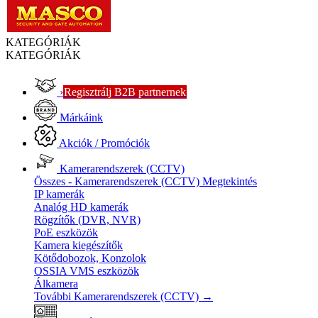
KATEGÓRIÁK
KATEGÓRIÁK
›
Regisztrálj B2B partnernek
Márkáink
Akciók / Promóciók
Kamerarendszerek (CCTV)
Összes - Kamerarendszerek (CCTV)
Megtekintés
IP kamerák
Analóg HD kamerák
Rögzítők (DVR, NVR)
PoE eszközök
Kamera kiegészítők
Kötődobozok, Konzolok
OSSIA VMS eszközök
Álkamera
További Kamerarendszerek (CCTV)
→