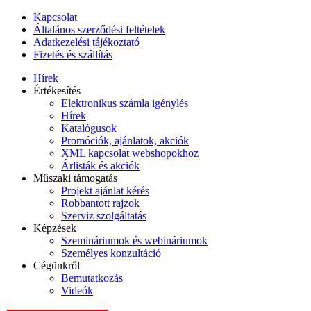
Kapcsolat
Általános szerződési feltételek
Adatkezelési tájékoztató
Fizetés és szállítás
Hírek
Értékesítés
Elektronikus számla igénylés
Hírek
Katalógusok
Promóciók, ajánlatok, akciók
XML kapcsolat webshopokhoz
Árlisták és akciók
Műszaki támogatás
Projekt ajánlat kérés
Robbantott rajzok
Szerviz szolgáltatás
Képzések
Szemináriumok és webináriumok
Személyes konzultáció
Cégünkről
Bemutatkozás
Videók