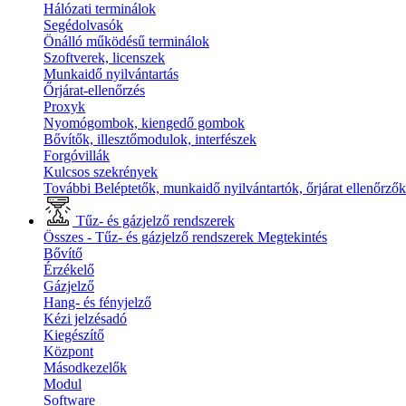
Hálózati terminálok
Segédolvasók
Önálló működésű terminálok
Szoftverek, licenszek
Munkaidő nyilvántartás
Őrjárat-ellenőrzés
Proxyk
Nyomógombok, kiengedő gombok
Bővítők, illesztőmodulok, interfészek
Forgóvillák
Kulcsos szekrények
További Beléptetők, munkaidő nyilvántartók, őrjárat ellenőrző
Tűz- és gázjelző rendszerek
Összes - Tűz- és gázjelző rendszerek
Megtekintés
Bővítő
Érzékelő
Gázjelző
Hang- és fényjelző
Kézi jelzésadó
Kiegészítő
Központ
Másodkezelők
Modul
Software