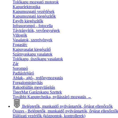
Tolókapu mozgató motorok
Kapuelektronika
Kapumozgató vezérlések
Kapumozgató kiegészítők
Egyéb kiegészítők
Infrasorompó - fotocella
Távirányítók, vevőegységek
Villogók
Vasalatok, szerelvények
Fogasléc
Kapuvasalat kiegészítő
Szárnyaskapu vasalatok
Tolókapu, úszókapu vasalatok
Zár
Sorompó
Padlásfeljáró
Ablak-, ajtó-, redőnymozgatás
Forgalomirányítás
Rakodóállás megvilágítás
TigerMat Garázskapu Szettek
További Kaputechnika, nyílászáró mozgatás
→
Beléptetők, munkaidő nyilvántartók, őrjárat ellenőrzők
Összes - Beléptetők, munkaidő nyilvántartók, őrjárat ellenőrző
Hálózati vezérlők (központok, kontrollerek)