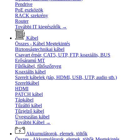
Pendrive
PoE eszközök
RACK szekrény
Router
További IT kiegészítők
→
Kábel
Összes - Kábel
Megtekintés
Biztonságtechnikai kábel
Csavart érpár, CAT5, UTP, FTP, koaxiális, BUS
Erősáramú MT
Fűtőkábel, fűtőszőnyeg
Koaxiális kábel
Szerelt kábelek (táp, HDMI, USB, UTP, audio stb.)
Szereltkábel
HDMI
PATCH kábel
Tápkábel
Tűzálló kábel
Tűzjelző kábel
Üvegszálas kábel
További Kábel
→
Akkumulátorok, elemek, töltők
Összes - Akkumulátorok, elemek, töltők
Megtekintés