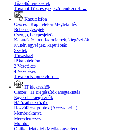
Tűz oltó rendszerek
További Tűz- és gázjelző rendszerek
→
Kaputelefon
Összes - Kaputelefon
Megtekintés
Beltéri egységek
Csengő, belépésjelző
Kaputelefon rendszerelemek, kiegészítők
Kültéri egységek, kaputáblák
Szettek
Társasházi
IP kaputelefon
2 Vezetékes
4 Vezetékes
További Kaputelefon
→
IT kiegészítők
Összes - IT kiegészítők
Megtekintés
Egyéb IT kiegészítők
Hálózati eszközök
Hozzáférési pontok (Access point)
Memóriakártya
Merevlemezek
Monitor
Optikai jelátvitel (Mediaconverter)