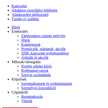
Kapcsolat
Általános szerződési feltételek
Adatkezelési tájékoztató
Fizetés és szállítás
Hírek
Értékesítés
Elektronikus számla igénylés
Hírek
Katalógusok
Promóciók, ajánlatok, akciók
XML kapcsolat webshopokhoz
Árlisták és akciók
Műszaki támogatás
Projekt ajánlat kérés
Robbantott rajzok
Szerviz szolgáltatás
Képzések
Szemináriumok és webináriumok
Személyes konzultáció
Cégünkről
Bemutatkozás
Videók