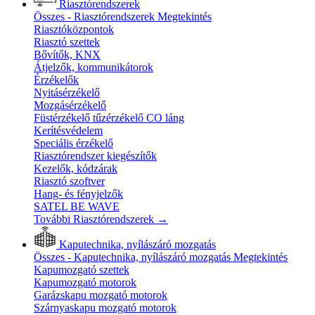
Riasztórendszerek
Összes - Riasztórendszerek
Megtekintés
Riasztóközpontok
Riasztó szettek
Bővítők, KNX
Átjelzők, kommunikátorok
Érzékelők
Nyitásérzékelő
Mozgásérzékelő
Füstérzékelő tűzérzékelő CO láng
Kerítésvédelem
Speciális érzékelő
Riasztórendszer kiegészítők
Kezelők, kódzárak
Riasztó szoftver
Hang- és fényjelzők
SATEL BE WAVE
További Riasztórendszerek
→
Kaputechnika, nyílászáró mozgatás
Összes - Kaputechnika, nyílászáró mozgatás
Megtekintés
Kapumozgató szettek
Kapumozgató motorok
Garázskapu mozgató motorok
Szárnyaskapu mozgató motorok