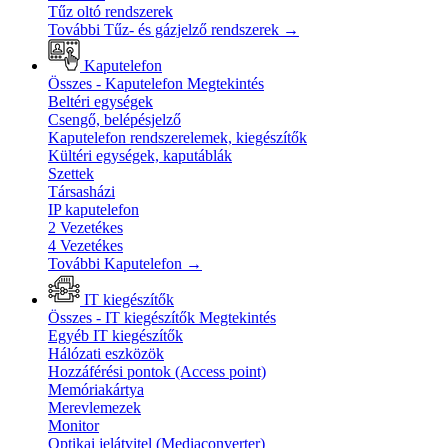
Tűz oltó rendszerek
További Tűz- és gázjelző rendszerek
→
Kaputelefon
Összes - Kaputelefon
Megtekintés
Beltéri egységek
Csengő, belépésjelző
Kaputelefon rendszerelemek, kiegészítők
Kültéri egységek, kaputáblák
Szettek
Társasházi
IP kaputelefon
2 Vezetékes
4 Vezetékes
További Kaputelefon
→
IT kiegészítők
Összes - IT kiegészítők
Megtekintés
Egyéb IT kiegészítők
Hálózati eszközök
Hozzáférési pontok (Access point)
Memóriakártya
Merevlemezek
Monitor
Optikai jelátvitel (Mediaconverter)