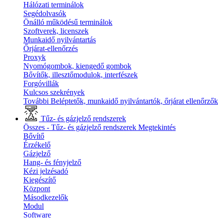
Hálózati terminálok
Segédolvasók
Önálló működésű terminálok
Szoftverek, licenszek
Munkaidő nyilvántartás
Őrjárat-ellenőrzés
Proxyk
Nyomógombok, kiengedő gombok
Bővítők, illesztőmodulok, interfészek
Forgóvillák
Kulcsos szekrények
További Beléptetők, munkaidő nyilvántartók, őrjárat ellenőrző
Tűz- és gázjelző rendszerek
Összes - Tűz- és gázjelző rendszerek
Megtekintés
Bővítő
Érzékelő
Gázjelző
Hang- és fényjelző
Kézi jelzésadó
Kiegészítő
Központ
Másodkezelők
Modul
Software