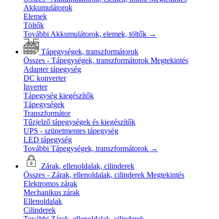
Akkumulátorok
Elemek
Töltők
További Akkumulátorok, elemek, töltők
→
Tápegységek, transzformátorok
Összes - Tápegységek, transzformátorok
Megtekintés
Adapter tápegység
DC konverter
Inverter
Tápegység kiegészítők
Tápegységek
Transzformátor
Tűzjelző tápegységek és kiegészítők
UPS - szünetmentes tápegység
LED tápegység
További Tápegységek, transzformátorok
→
Zárak, ellenoldalak, cilinderek
Összes - Zárak, ellenoldalak, cilinderek
Megtekintés
Elektromos zárak
Mechanikus zárak
Ellenoldalak
Cilinderek
További Zárak, ellenoldalak, cilinderek
→