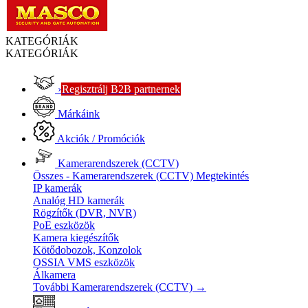
KATEGÓRIÁK
KATEGÓRIÁK
›
Regisztrálj B2B partnernek
Márkáink
Akciók / Promóciók
Kamerarendszerek (CCTV)
Összes - Kamerarendszerek (CCTV)
Megtekintés
IP kamerák
Analóg HD kamerák
Rögzítők (DVR, NVR)
PoE eszközök
Kamera kiegészítők
Kötődobozok, Konzolok
OSSIA VMS eszközök
Álkamera
További Kamerarendszerek (CCTV)
→