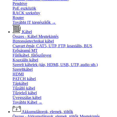
Pendrive
PoE eszközök
RACK szekrény
Router
További IT kiegészítők
→
Kábel
Összes - Kábel
Megtekintés
Biztonságtechnikai kábel
Csavart érpár, CAT5, UTP, FTP, koaxiális, BUS
Erősáramú MT
Fűtőkábel, fűtőszőnyeg
Koaxiális kábel
Szerelt kábelek (táp, HDMI, USB, UTP, audio stb.)
Szereltkábel
HDMI
PATCH kábel
Tápkábel
Tűzálló kábel
Tűzjelző kábel
Üvegszálas kábel
További Kábel
→
Akkumulátorok, elemek, töltők
Összes - Akkumulátorok, elemek, töltők
Megtekintés