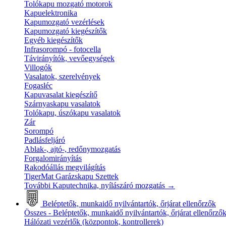
Tolókapu mozgató motorok
Kapuelektronika
Kapumozgató vezérlések
Kapumozgató kiegészítők
Egyéb kiegészítők
Infrasorompó - fotocella
Távirányítók, vevőegységek
Villogók
Vasalatok, szerelvények
Fogasléc
Kapuvasalat kiegészítő
Szárnyaskapu vasalatok
Tolókapu, úszókapu vasalatok
Zár
Sorompó
Padlásfeljáró
Ablak-, ajtó-, redőnymozgatás
Forgalomirányítás
Rakodóállás megvilágítás
TigerMat Garázskapu Szettek
További Kaputechnika, nyílászáró mozgatás
→
Beléptetők, munkaidő nyilvántartók, őrjárat ellenőrzők
Összes - Beléptetők, munkaidő nyilvántartók, őrjárat ellenőrző
Hálózati vezérlők (központok, kontrollerek)