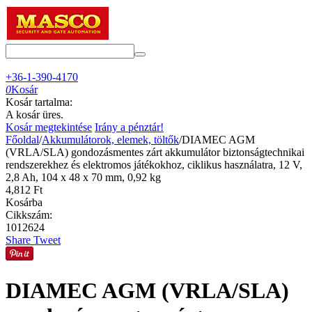
+36-1-390-4170
0
Kosár
Kosár tartalma:
A kosár üres.
Kosár megtekintése
Irány a pénztár!
Főoldal
/
Akkumulátorok, elemek, töltők
/
DIAMEC AGM
(VRLA/SLA) gondozásmentes zárt akkumulátor biztonságtechnikai
rendszerekhez és elektromos játékokhoz, ciklikus használatra, 12 V,
2,8 Ah, 104 x 48 x 70 mm, 0,92 kg
4,812
Ft
Kosárba
Cikkszám:
1012624
Share
Tweet
DIAMEC AGM (VRLA/SLA)