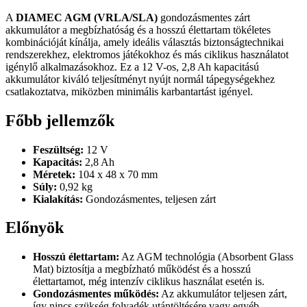
A
DIAMEC AGM (VRLA/SLA)
gondozásmentes zárt
akkumulátor a megbízhatóság és a hosszú élettartam tökéletes
kombinációját kínálja, amely ideális választás biztonságtechnikai
rendszerekhez, elektromos játékokhoz és más ciklikus használatot
igénylő alkalmazásokhoz. Ez a 12 V-os, 2,8 Ah kapacitású
akkumulátor kiváló teljesítményt nyújt normál tápegységekhez
csatlakoztatva, miközben minimális karbantartást igényel.
Főbb jellemzők
Feszültség:
12 V
Kapacitás:
2,8 Ah
Méretek:
104 x 48 x 70 mm
Súly:
0,92 kg
Kialakítás:
Gondozásmentes, teljesen zárt
Előnyök
Hosszú élettartam:
Az AGM technológia (Absorbent Glass
Mat) biztosítja a megbízható működést és a hosszú
élettartamot, még intenzív ciklikus használat esetén is.
Gondozásmentes működés:
Az akkumulátor teljesen zárt,
így nincs szükség folyadék utántöltésére vagy egyéb