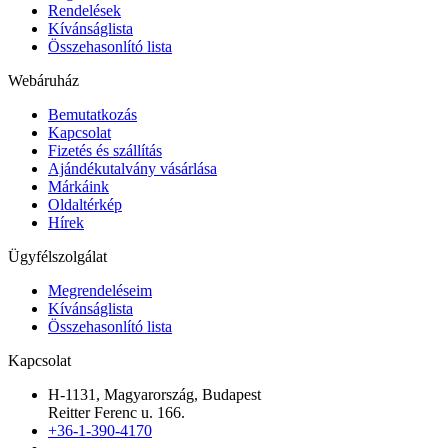
Rendelések
Kívánságlista
Összehasonlító lista
Webáruház
Bemutatkozás
Kapcsolat
Fizetés és szállítás
Ajándékutalvány vásárlása
Márkáink
Oldaltérkép
Hírek
Ügyfélszolgálat
Megrendeléseim
Kívánságlista
Összehasonlító lista
Kapcsolat
H-1131, Magyarország, Budapest
Reitter Ferenc u. 166.
+36-1-390-4170