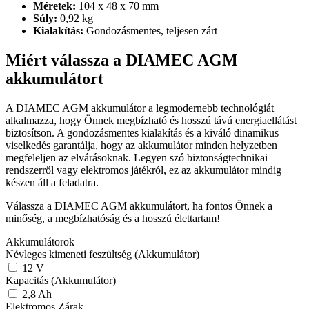
Méretek:
104 x 48 x 70 mm
Súly:
0,92 kg
Kialakítás:
Gondozásmentes, teljesen zárt
Miért válassza a DIAMEC AGM
akkumulátort
A DIAMEC AGM akkumulátor a legmodernebb technológiát
alkalmazza, hogy Önnek megbízható és hosszú távú energiaellátást
biztosítson. A gondozásmentes kialakítás és a kiváló dinamikus
viselkedés garantálja, hogy az akkumulátor minden helyzetben
megfeleljen az elvárásoknak. Legyen szó biztonságtechnikai
rendszerről vagy elektromos játékról, ez az akkumulátor mindig
készen áll a feladatra.
Válassza a DIAMEC AGM akkumulátort, ha fontos Önnek a
minőség, a megbízhatóság és a hosszú élettartam!
Akkumulátorok
Névleges kimeneti feszültség (Akkumulátor)
12
V
Kapacitás (Akkumulátor)
2,8
Ah
Elektromos Zárak