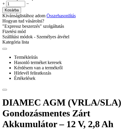
+
−
Kosárba
Kivánságlistához adom
Összehasonlítás
Hogyan tud vásárolni?
"Expressz beszerzés" szolgáltatás
Fizetési mód
Szállítási módok - Személyes átvétel
Kategória lista
Termékleírás
Hasonló terméket keresek
Kérdésem van a termékről
Hírlevél feliratkozás
Értékelések
DIAMEC AGM (VRLA/SLA)
Gondozásmentes Zárt
Akkumulátor – 12 V, 2,8 Ah