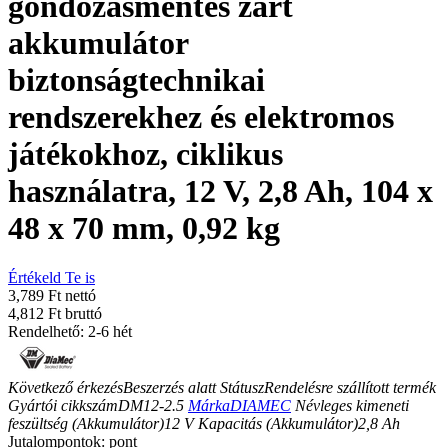
gondozásmentes zárt
akkumulátor
biztonságtechnikai
rendszerekhez és elektromos
játékokhoz, ciklikus
használatra, 12 V, 2,8 Ah, 104 x
48 x 70 mm, 0,92 kg
Értékeld Te is
3,789 Ft nettó
4,812 Ft bruttó
Rendelhető: 2-6 hét
Következő érkezés
Beszerzés alatt
Státusz
Rendelésre szállított termék
Gyártói cikkszám
DM12-2.5
Márka
DIAMEC
Névleges kimeneti
feszültség (Akkumulátor)
12
V
Kapacitás (Akkumulátor)
2,8
Ah
Jutalompontok:
pont