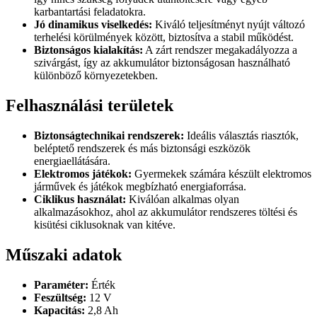
karbantartási feladatokra.
Jó dinamikus viselkedés:
Kiváló teljesítményt nyújt változó
terhelési körülmények között, biztosítva a stabil működést.
Biztonságos kialakítás:
A zárt rendszer megakadályozza a
szivárgást, így az akkumulátor biztonságosan használható
különböző környezetekben.
Felhasználási területek
Biztonságtechnikai rendszerek:
Ideális választás riasztók,
beléptető rendszerek és más biztonsági eszközök
energiaellátására.
Elektromos játékok:
Gyermekek számára készült elektromos
járművek és játékok megbízható energiaforrása.
Ciklikus használat:
Kiválóan alkalmas olyan
alkalmazásokhoz, ahol az akkumulátor rendszeres töltési és
kisütési ciklusoknak van kitéve.
Műszaki adatok
Paraméter:
Érték
Feszültség:
12 V
Kapacitás:
2,8 Ah