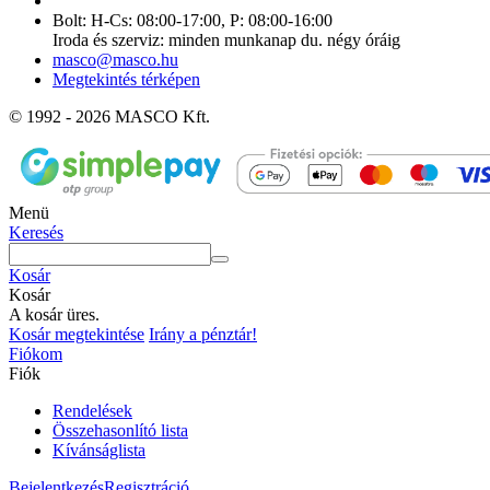
Bolt: H-Cs: 08:00-17:00, P: 08:00-16:00
Iroda és szerviz: minden munkanap du. négy óráig
masco@masco.hu
Megtekintés térképen
© 1992 - 2026 MASCO Kft.
Menü
Keresés
Kosár
Kosár
A kosár üres.
Kosár megtekintése
Irány a pénztár!
Fiókom
Fiók
Rendelések
Összehasonlító lista
Kívánságlista
Bejelentkezés
Regisztráció