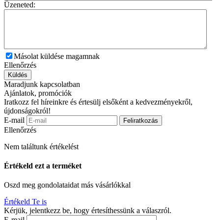
Üzeneted:
Másolat küldése magamnak
Ellenőrzés
Küldés
Maradjunk kapcsolatban
Ajánlatok, promóciók
Iratkozz fel híreinkre és értesülj elsőként a kedvezményekről,
újdonságokról!
E-mail
Feliratkozás
Ellenőrzés
Nem találtunk értékelést
Értékeld ezt a terméket
Oszd meg gondolataidat más vásárlókkal
Értékeld Te is
Kérjük, jelentkezz be, hogy értesíthessünk a válaszról.
E-mail