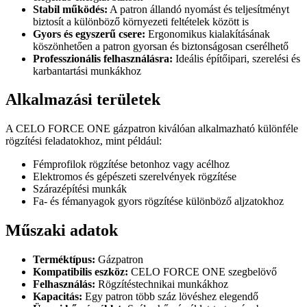
Stabil működés:
A patron állandó nyomást és teljesítményt
biztosít a különböző környezeti feltételek között is
Gyors és egyszerű csere:
Ergonomikus kialakításának
köszönhetően a patron gyorsan és biztonságosan cserélhető
Professzionális felhasználásra:
Ideális építőipari, szerelési és
karbantartási munkákhoz
Alkalmazási területek
A CELO FORCE ONE gázpatron kiválóan alkalmazható különféle
rögzítési feladatokhoz, mint például:
Fémprofilok rögzítése betonhoz vagy acélhoz
Elektromos és gépészeti szerelvények rögzítése
Szárazépítési munkák
Fa- és fémanyagok gyors rögzítése különböző aljzatokhoz
Műszaki adatok
Terméktípus:
Gázpatron
Kompatibilis eszköz:
CELO FORCE ONE szegbelövő
Felhasználás:
Rögzítéstechnikai munkákhoz
Kapacitás:
Egy patron több száz lövéshez elegendő