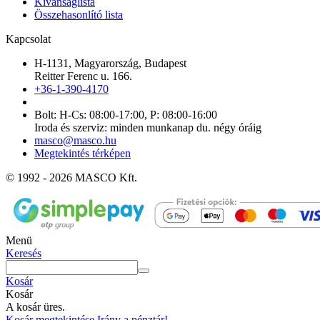
Kívánságlista
Összehasonlító lista
Kapcsolat
H-1131, Magyarország, Budapest
Reitter Ferenc u. 166.
+36-1-390-4170
Bolt: H-Cs: 08:00-17:00, P: 08:00-16:00
Iroda és szerviz: minden munkanap du. négy óráig
masco@masco.hu
Megtekintés térképen
© 1992 - 2026 MASCO Kft.
Menü
Keresés
Kosár
Kosár
A kosár üres.
Kosár megtekintése
Irány a pénztár!