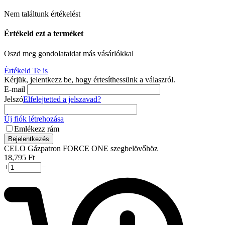
Nem találtunk értékelést
Értékeld ezt a terméket
Oszd meg gondolataidat más vásárlókkal
Értékeld Te is
Kérjük, jelentkezz be, hogy értesíthessünk a válaszról.
E-mail
Jelszó
Elfelejtetted a jelszavad?
Új fiók létrehozása
Emlékezz rám
Bejelentkezés
CELO Gázpatron FORCE ONE szegbelövőhöz
18,795
Ft
+
−