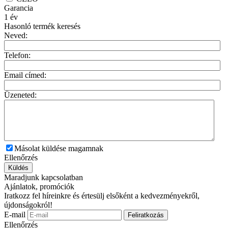
Garancia
1
év
Hasonló termék keresés
Neved:
Telefon:
Email címed:
Üzeneted:
Másolat küldése magamnak
Ellenőrzés
Küldés
Maradjunk kapcsolatban
Ajánlatok, promóciók
Iratkozz fel híreinkre és értesülj elsőként a kedvezményekről,
újdonságokról!
E-mail
Feliratkozás
Ellenőrzés