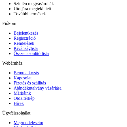
Szintén megvásárolták
Utoljára megtekintett
További termékek
Fiókom
Bejelentkezés
Regisztráció
Rendelések
Kívánságlista
Összehasonlító lista
Webáruház
Bemutatkozás
Kapcsolat
Fizetés és szállítás
Ajándékutalvány vásárlása
Márkáink
Oldaltérkép
Hírek
Ügyfélszolgálat
Megrendeléseim