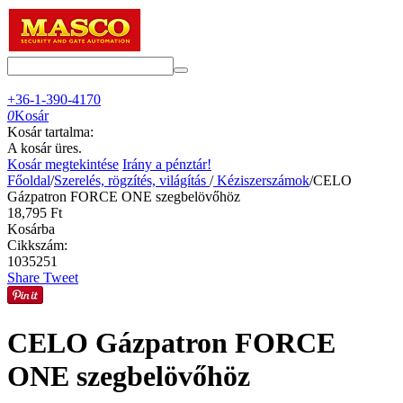
+36-1-390-4170
0
Kosár
Kosár tartalma:
A kosár üres.
Kosár megtekintése
Irány a pénztár!
Főoldal
/
Szerelés, rögzítés, világítás
/
Kéziszerszámok
/
CELO
Gázpatron FORCE ONE szegbelövőhöz
18,795
Ft
Kosárba
Cikkszám:
1035251
Share
Tweet
CELO Gázpatron FORCE
ONE szegbelövőhöz