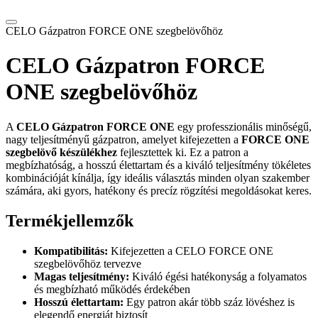
CELO Gázpatron FORCE ONE szegbelövőhöz
CELO Gázpatron FORCE
ONE szegbelövőhöz
A
CELO Gázpatron FORCE ONE
egy professzionális minőségű,
nagy teljesítményű gázpatron, amelyet kifejezetten a
FORCE ONE
szegbelövő készülékhez
fejlesztettek ki. Ez a patron a
megbízhatóság, a hosszú élettartam és a kiváló teljesítmény tökéletes
kombinációját kínálja, így ideális választás minden olyan szakember
számára, aki gyors, hatékony és precíz rögzítési megoldásokat keres.
Termékjellemzők
Kompatibilitás:
Kifejezetten a CELO FORCE ONE
szegbelövőhöz tervezve
Magas teljesítmény:
Kiváló égési hatékonyság a folyamatos
és megbízható működés érdekében
Hosszú élettartam:
Egy patron akár több száz lövéshez is
elegendő energiát biztosít