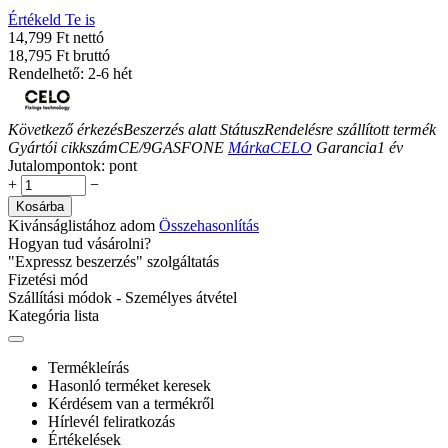
Értékeld Te is
14,799 Ft nettó
18,795 Ft bruttó
Rendelhető: 2-6 hét
Következő érkezés
Beszerzés alatt
Státusz
Rendelésre szállított termék
Gyártói cikkszám
CE/9GASFONE
Márka
CELO
Garancia
1
év
Jutalompontok:
pont
+
−
Kosárba
Kivánságlistához adom
Összehasonlítás
Hogyan tud vásárolni?
"Expressz beszerzés" szolgáltatás
Fizetési mód
Szállítási módok - Személyes átvétel
Kategória lista
Termékleírás
Hasonló terméket keresek
Kérdésem van a termékről
Hírlevél feliratkozás
Értékelések