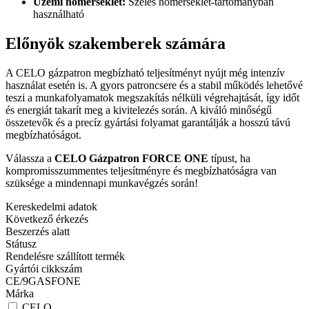
Üzemi hőmérséklet:
Széles hőmérséklet-tartományban
használható
Előnyök szakemberek számára
A CELO gázpatron megbízható teljesítményt nyújt még intenzív
használat esetén is. A gyors patroncsere és a stabil működés lehetővé
teszi a munkafolyamatok megszakítás nélküli végrehajtását, így időt
és energiát takarít meg a kivitelezés során. A kiváló minőségű
összetevők és a precíz gyártási folyamat garantálják a hosszú távú
megbízhatóságot.
Válassza a
CELO Gázpatron FORCE ONE
típust, ha
kompromisszummentes teljesítményre és megbízhatóságra van
szüksége a mindennapi munkavégzés során!
Kereskedelmi adatok
Következő érkezés
Beszerzés alatt
Státusz
Rendelésre szállított termék
Gyártói cikkszám
CE/9GASFONE
Márka
CELO