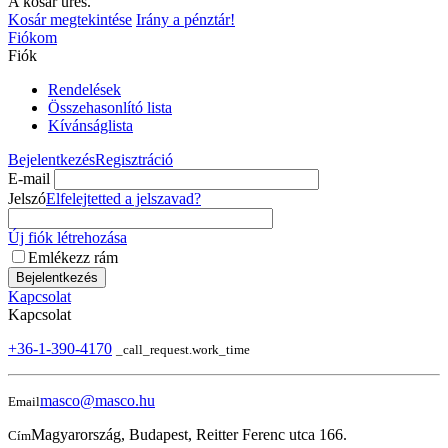
A kosár üres.
Kosár megtekintése
Irány a pénztár!
Fiókom
Fiók
Rendelések
Összehasonlító lista
Kívánságlista
Bejelentkezés
Regisztráció
E-mail
Jelszó
Elfelejtetted a jelszavad?
Új fiók létrehozása
Emlékezz rám
Bejelentkezés
Kapcsolat
Kapcsolat
+36-1-390-4170
_call_request.work_time
masco@masco.hu
Email
Magyarország, Budapest, Reitter Ferenc utca 166.
Cím