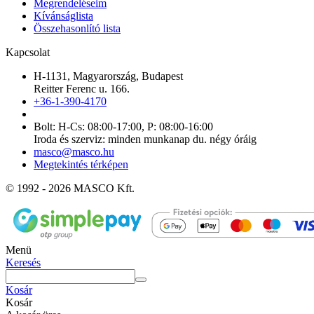
Megrendeléseim
Kívánságlista
Összehasonlító lista
Kapcsolat
H-1131, Magyarország, Budapest
Reitter Ferenc u. 166.
+36-1-390-4170
Bolt: H-Cs: 08:00-17:00, P: 08:00-16:00
Iroda és szerviz: minden munkanap du. négy óráig
masco@masco.hu
Megtekintés térképen
© 1992 - 2026 MASCO Kft.
Menü
Keresés
Kosár
Kosár