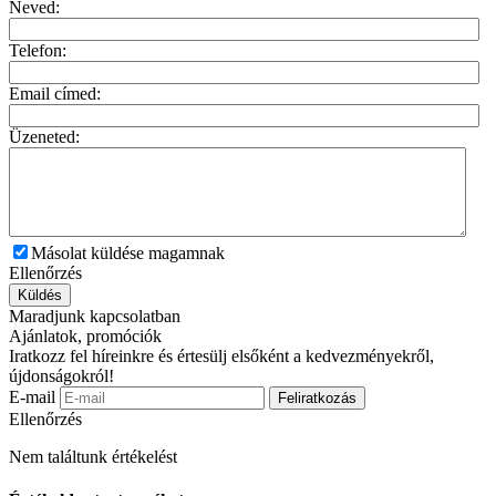
Neved:
Telefon:
Email címed:
Üzeneted:
Másolat küldése magamnak
Ellenőrzés
Küldés
Maradjunk kapcsolatban
Ajánlatok, promóciók
Iratkozz fel híreinkre és értesülj elsőként a kedvezményekről,
újdonságokról!
E-mail
Feliratkozás
Ellenőrzés
Nem találtunk értékelést