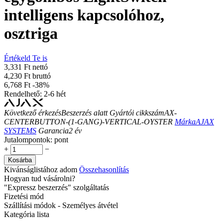
intelligens kapcsolóhoz,
osztriga
Értékeld Te is
3,331 Ft nettó
4,230 Ft bruttó
6,768
Ft
-38%
Rendelhető: 2-6 hét
Következő érkezés
Beszerzés alatt
Gyártói cikkszám
AX-
CENTERBUTTON-(1-GANG)-VERTICAL-OYSTER
Márka
AJAX
SYSTEMS
Garancia
2
év
Jutalompontok:
pont
+
−
Kosárba
Kivánságlistához adom
Összehasonlítás
Hogyan tud vásárolni?
"Expressz beszerzés" szolgáltatás
Fizetési mód
Szállítási módok - Személyes átvétel
Kategória lista