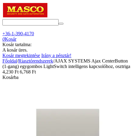
+36-1-390-4170
0
Kosár
Kosár tartalma:
A kosár üres.
Kosár megtekintése
Irány a pénztár!
Főoldal
/
Riasztórendszerek
/
AJAX SYSTEMS Ajax CenterButton
(1-gang) egygombos LightSwitch intelligens kapcsolóhoz, osztriga
4,230
Ft
6,768
Ft
Kosárba