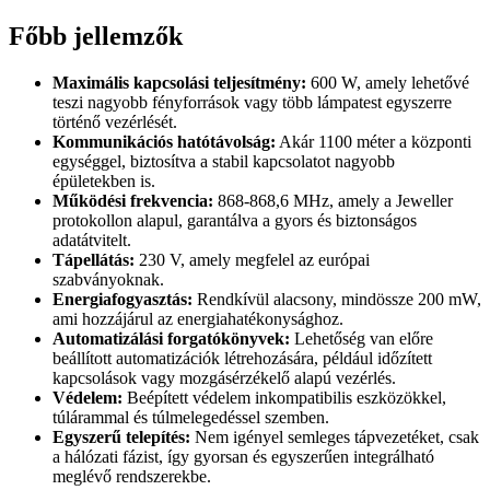
Főbb jellemzők
Maximális kapcsolási teljesítmény:
600 W, amely lehetővé
teszi nagyobb fényforrások vagy több lámpatest egyszerre
történő vezérlését.
Kommunikációs hatótávolság:
Akár 1100 méter a központi
egységgel, biztosítva a stabil kapcsolatot nagyobb
épületekben is.
Működési frekvencia:
868-868,6 MHz, amely a Jeweller
protokollon alapul, garantálva a gyors és biztonságos
adatátvitelt.
Tápellátás:
230 V, amely megfelel az európai
szabványoknak.
Energiafogyasztás:
Rendkívül alacsony, mindössze 200 mW,
ami hozzájárul az energiahatékonysághoz.
Automatizálási forgatókönyvek:
Lehetőség van előre
beállított automatizációk létrehozására, például időzített
kapcsolások vagy mozgásérzékelő alapú vezérlés.
Védelem:
Beépített védelem inkompatibilis eszközökkel,
túlárammal és túlmelegedéssel szemben.
Egyszerű telepítés:
Nem igényel semleges tápvezetéket, csak
a hálózati fázist, így gyorsan és egyszerűen integrálható
meglévő rendszerekbe.