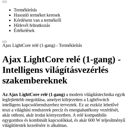
Termékleírás
Hasonló terméket keresek
Kérdésem van a termékről
Hírlevél feliratkozás
Értékelések
Ajax LightCore relé (1-gang) - Termékleírás
Ajax LightCore relé (1-gang) -
Intelligens világításvezérlés
szakembereknek
Az Ajax LightCore relé (1-gang)
a modern világítástechnika egyik
legfejlettebb megoldása, amelyet kifejezetten a LightSwitch
intelligens kapcsolórendszerhez terveztek. Ez az eszköz lehetővé
teszi a világítási rendszerek precíz és energiahatékony vezérlését,
akár otthoni, akár irodai környezetben. A relé kompatibilis
egygombos és kombinált kapcsolókkal, és akár 600 W teljesítményű
világítótestek kezelésére is alkalmas.