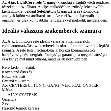
Az
Ajax LightCore relé (1-gang)
kizárólag a LightSwitch rendszer
részeként használható. A teljes működéshez szükség lehet további
kiegészítőkre, például
SoloButton (1-gang/2-way)
gombokra,
amelyek külön vásárolhatók meg. Az eszköz nem használható
önállóan, és csak kompatibilis rendszerekkel működik megfelelően.
Ideális választás szakemberek számára
Az Ajax LightCore relé ideális választás villanyszerelők,
épületautomatizálási szakemberek és okosotthon-rendszerek telepítői
számára. A relé fejlett technológiája, hosszú kommunikációs
hatótávolsága és energiahatékonysága garantálja a megbízhatóságot
és a kényelmet mind otthoni, mind üzleti környezetben.
Kereskedelmi adatok
Következő érkezés
Beszerzés alatt
Gyártói cikkszám
AX-CENTERBUTTON-(1-GANG)-VERTICAL-OYSTER
Márka
AJAX SYSTEMS
Garancia
2
év
Hasonló termék keresés