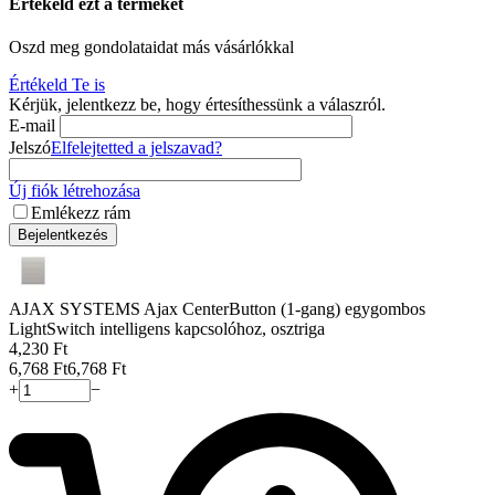
Értékeld ezt a terméket
Oszd meg gondolataidat más vásárlókkal
Értékeld Te is
Kérjük, jelentkezz be, hogy értesíthessünk a válaszról.
E-mail
Jelszó
Elfelejtetted a jelszavad?
Új fiók létrehozása
Emlékezz rám
Bejelentkezés
AJAX SYSTEMS Ajax CenterButton (1-gang) egygombos
LightSwitch intelligens kapcsolóhoz, osztriga
4,230
Ft
6,768
Ft
6,768
Ft
+
−