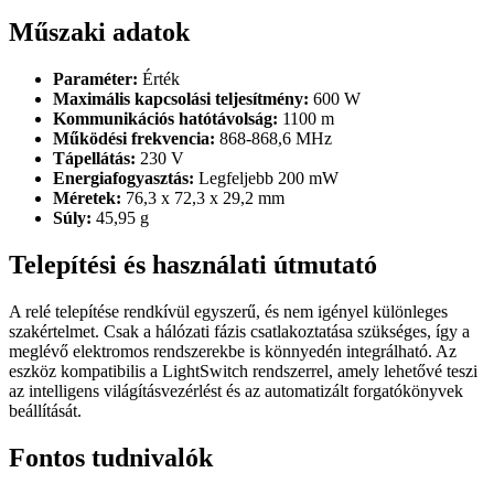
Műszaki adatok
Paraméter:
Érték
Maximális kapcsolási teljesítmény:
600 W
Kommunikációs hatótávolság:
1100 m
Működési frekvencia:
868-868,6 MHz
Tápellátás:
230 V
Energiafogyasztás:
Legfeljebb 200 mW
Méretek:
76,3 x 72,3 x 29,2 mm
Súly:
45,95 g
Telepítési és használati útmutató
A relé telepítése rendkívül egyszerű, és nem igényel különleges
szakértelmet. Csak a hálózati fázis csatlakoztatása szükséges, így a
meglévő elektromos rendszerekbe is könnyedén integrálható. Az
eszköz kompatibilis a LightSwitch rendszerrel, amely lehetővé teszi
az intelligens világításvezérlést és az automatizált forgatókönyvek
beállítását.
Fontos tudnivalók