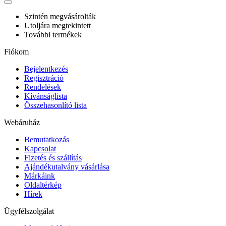
Szintén megvásárolták
Utoljára megtekintett
További termékek
Fiókom
Bejelentkezés
Regisztráció
Rendelések
Kívánságlista
Összehasonlító lista
Webáruház
Bemutatkozás
Kapcsolat
Fizetés és szállítás
Ajándékutalvány vásárlása
Márkáink
Oldaltérkép
Hírek
Ügyfélszolgálat