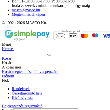
Bolt: H-Cs: 08:00-17:00, P: 08:00-16:00
Iroda és szerviz: minden munkanap du. négy óráig
masco@masco.hu
Megtekintés térképen
© 1992 - 2026 MASCO Kft.
Menü
Keresés
Kosár
Kosár
A kosár üres.
Kosár megtekintése
Irány a pénztár!
Fiókom
Fiók
Rendelések
Összehasonlító lista
Kívánságlista
Bejelentkezés
Regisztráció