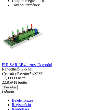
Utoljára megtekintett
További termékek
PULSAR LB4 biztosíték modul
Rendelhető: 2-6 hét
Gyártói cikkszám
AWZ588
17,999 Ft nettó
22,859 Ft bruttó
Kosárba
Fiókom
Bejelentkezés
Regisztráció
Rendelések