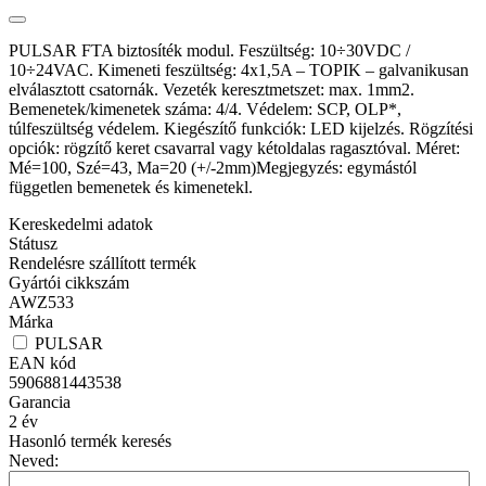
PULSAR FTA biztosíték modul. Feszültség: 10÷30VDC /
10÷24VAC. Kimeneti feszültség: 4x1,5A – TOPIK – galvanikusan
elválasztott csatornák. Vezeték keresztmetszet: max. 1mm2.
Bemenetek/kimenetek száma: 4/4. Védelem: SCP, OLP*,
túlfeszültség védelem. Kiegészítő funkciók: LED kijelzés. Rögzítési
opciók: rögzítő keret csavarral vagy kétoldalas ragasztóval. Méret:
Mé=100, Szé=43, Ma=20 (+/-2mm)Megjegyzés: egymástól
független bemenetek és kimenetekl.
Kereskedelmi adatok
Státusz
Rendelésre szállított termék
Gyártói cikkszám
AWZ533
Márka
PULSAR
EAN kód
5906881443538
Garancia
2
év
Hasonló termék keresés
Neved: