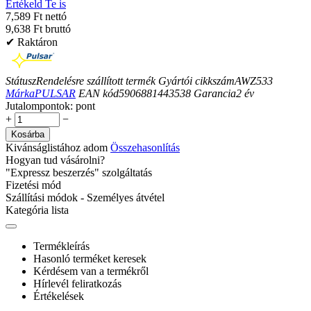
Értékeld Te is
7,589 Ft nettó
9,638 Ft bruttó
✔ Raktáron
Státusz
Rendelésre szállított termék
Gyártói cikkszám
AWZ533
Márka
PULSAR
EAN kód
5906881443538
Garancia
2
év
Jutalompontok:
pont
+
−
Kosárba
Kivánságlistához adom
Összehasonlítás
Hogyan tud vásárolni?
"Expressz beszerzés" szolgáltatás
Fizetési mód
Szállítási módok - Személyes átvétel
Kategória lista
Termékleírás
Hasonló terméket keresek
Kérdésem van a termékről
Hírlevél feliratkozás
Értékelések