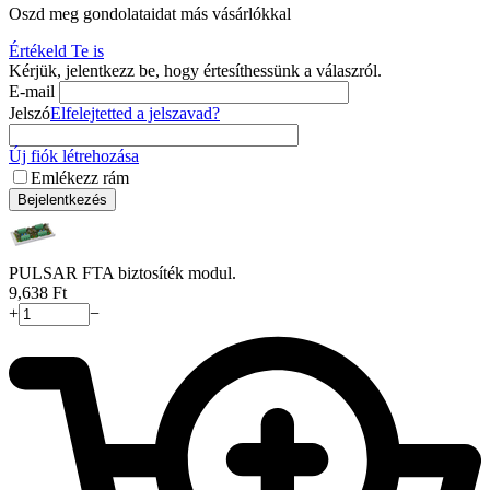
Oszd meg gondolataidat más vásárlókkal
Értékeld Te is
Kérjük, jelentkezz be, hogy értesíthessünk a válaszról.
E-mail
Jelszó
Elfelejtetted a jelszavad?
Új fiók létrehozása
Emlékezz rám
Bejelentkezés
PULSAR FTA biztosíték modul.
9,638
Ft
+
−