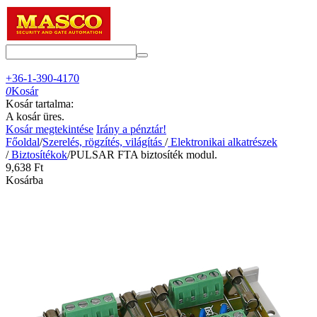
+36-1-390-4170
0
Kosár
Kosár tartalma:
A kosár üres.
Kosár megtekintése
Irány a pénztár!
Főoldal
/
Szerelés, rögzítés, világítás
/
Elektronikai alkatrészek
/
Biztosítékok
/
PULSAR FTA biztosíték modul.
9,638
Ft
Kosárba