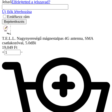
Jelszó
Elfelejtetted a jelszavad?
Új fiók létrehozása
Emlékezz rám
Bejelentkezés
T.E.L.L. Nagynyereségű mágnestalpas 4G antenna, SMA
csatlakozóval, 5.0dBi
19,049
Ft
+
−