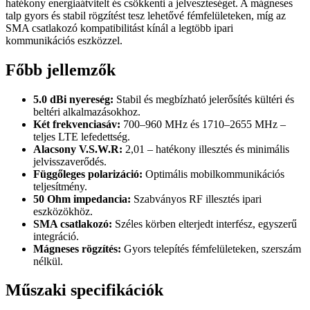
hatékony energiaátvitelt és csökkenti a jelveszteséget. A mágneses
talp gyors és stabil rögzítést tesz lehetővé fémfelületeken, míg az
SMA csatlakozó kompatibilitást kínál a legtöbb ipari
kommunikációs eszközzel.
Főbb jellemzők
5.0 dBi nyereség:
Stabil és megbízható jelerősítés kültéri és
beltéri alkalmazásokhoz.
Két frekvenciasáv:
700–960 MHz és 1710–2655 MHz –
teljes LTE lefedettség.
Alacsony V.S.W.R:
2,01 – hatékony illesztés és minimális
jelvisszaverődés.
Függőleges polarizáció:
Optimális mobilkommunikációs
teljesítmény.
50 Ohm impedancia:
Szabványos RF illesztés ipari
eszközökhöz.
SMA csatlakozó:
Széles körben elterjedt interfész, egyszerű
integráció.
Mágneses rögzítés:
Gyors telepítés fémfelületeken, szerszám
nélkül.
Műszaki specifikációk