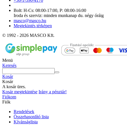
+36-1-390-4170
Bolt: H-Cs: 08:00-17:00, P: 08:00-16:00
Iroda és szerviz: minden munkanap du. négy óráig
masco@masco.hu
Megtekintés térképen
© 1992 - 2026 MASCO Kft.
Menü
Keresés
Kosár
Kosár
A kosár üres.
Kosár megtekintése
Irány a pénztár!
Fiókom
Fiók
Rendelések
Összehasonlító lista
Kívánságlista