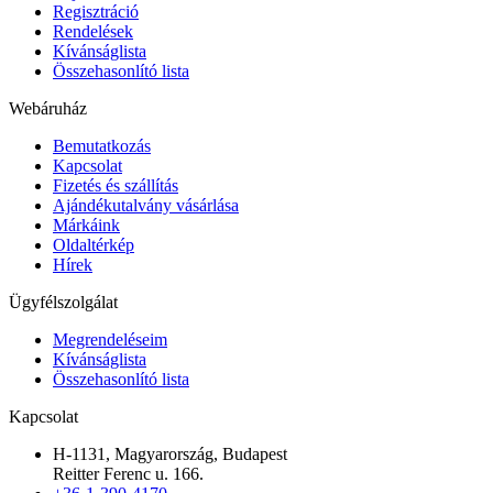
Regisztráció
Rendelések
Kívánságlista
Összehasonlító lista
Webáruház
Bemutatkozás
Kapcsolat
Fizetés és szállítás
Ajándékutalvány vásárlása
Márkáink
Oldaltérkép
Hírek
Ügyfélszolgálat
Megrendeléseim
Kívánságlista
Összehasonlító lista
Kapcsolat
H-1131, Magyarország, Budapest
Reitter Ferenc u. 166.