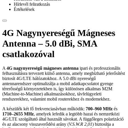
Hírlevél feliratkozás
Értékelések
4G Nagynyereségű Mágneses
Antenna – 5.0 dBi, SMA
csatlakozóval
A
4G nagynyereségű mágneses antenna
ipari és professzionális
felhasználásra tervezett külső antenna, amely megbízható jelerősítést
biztosít 4G/LTE hálózatokhoz. A 5.0 dBi nyereségű
antennarendszer optimalizálja a mobil adatkapcsolatot gyenge
térerősségű környezetekben is, így különösen alkalmas M2M
(Machine-to-Machine) alkalmazásokhoz, távfelügyeleti
rendszerekhez, valamint mobil routerekhez és modemekhez.
A készülék két fő frekvenciasávban működik:
700–960 MHz
és
1710–2655 MHz
, amelyek lefedik a legtöbb hazai és nemzetközi
4G/LTE szolgáltató által használt sávokat. A függőleges polarizáció
és az alacsony visszaverődési arány (
V.S.W.R 2,01
) biztosítja a