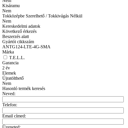
Nem
Kisáramu
Nem
Tokközépbe Szerelhető / Tokkivágás Nélkül
Nem
Kereskedelmi adatok
Következő érkezés
Beszerzés alatt
Gyártói cikkszám
ANTG124-LTE-4G-SMA
Márka
T.E.L.L.
Garancia
2
év
Elemek
Újratölthető
Nem
Hasonló termék keresés
Neved:
Telefon:
Email címed:
Üzeneted: