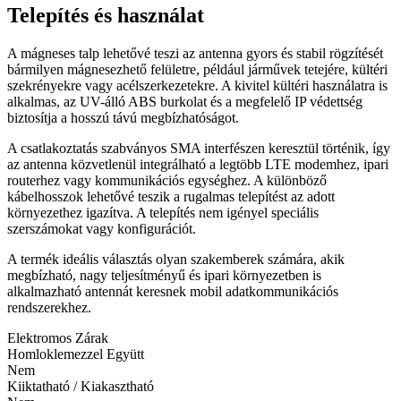
Telepítés és használat
A mágneses talp lehetővé teszi az antenna gyors és stabil rögzítését
bármilyen mágnesezhető felületre, például járművek tetejére, kültéri
szekrényekre vagy acélszerkezetekre. A kivitel kültéri használatra is
alkalmas, az UV-álló ABS burkolat és a megfelelő IP védettség
biztosítja a hosszú távú megbízhatóságot.
A csatlakoztatás szabványos SMA interfészen keresztül történik, így
az antenna közvetlenül integrálható a legtöbb LTE modemhez, ipari
routerhez vagy kommunikációs egységhez. A különböző
kábelhosszok lehetővé teszik a rugalmas telepítést az adott
környezethez igazítva. A telepítés nem igényel speciális
szerszámokat vagy konfigurációt.
A termék ideális választás olyan szakemberek számára, akik
megbízható, nagy teljesítményű és ipari környezetben is
alkalmazható antennát keresnek mobil adatkommunikációs
rendszerekhez.
Elektromos Zárak
Homloklemezzel Együtt
Nem
Kiiktatható / Kiakasztható