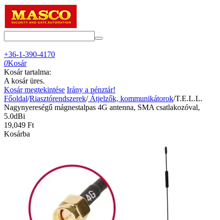
+36-1-390-4170
0
Kosár
Kosár tartalma:
A kosár üres.
Kosár megtekintése
Irány a pénztár!
Főoldal
/
Riasztórendszerek
/
Átjelzők, kommunikátorok
/
T.E.L.L.
Nagynyereségű mágnestalpas 4G antenna, SMA csatlakozóval,
5.0dBi
19,049
Ft
Kosárba