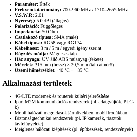
Paraméter:
Érték
Frekvenciatartomány:
700–960 MHz / 1710–2655 MHz
V.S.W.R:
2,01
Nyereség:
5.0 dBi (átlagos)
Polarizáció:
Függőleges
Impedancia:
50 Ohm
Csatlakozó típusa:
SMA (male)
Kábel típusa:
RG58 vagy RG174
Kábelhossz:
3 m / 5 m / egyedi igény szerint
Rögzítés módja:
Mágneses talp
Ház anyaga:
UV-álló ABS műanyag (fekete)
Méretek:
315 mm (hossz) × 29,5 mm (talp átmérő)
Üzemi hőmérséklet:
-40 °C – +85 °C
Alkalmazási területek
4G/LTE modemek és routerek kültéri jelerősítése
Ipari M2M kommunikációs rendszerek (pl. adatgyűjtők, PLC-
k)
Mobil hálózati megoldások járművekben, mobil irodákban
Biztonságtechnikai rendszerek (pl. IP kamerák, riasztók
távfelügyelete)
Ideiglenes hálózati kiépítések (pl. építkezések, rendezvények)