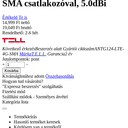
SMA csatlakozóval, 5.0dBi
Értékeld Te is
14,999 Ft nettó
19,049 Ft bruttó
Rendelhető: 2-6 hét
Következő érkezés
Beszerzés alatt
Gyártói cikkszám
ANTG124-LTE-
4G-SMA
Márka
T.E.L.L.
Garancia
2
év
Jutalompontok:
pont
+
−
Kosárba
Kivánságlistához adom
Összehasonlítás
Hogyan tud vásárolni?
"Expressz beszerzés" szolgáltatás
Fizetési mód
Szállítási módok - Személyes átvétel
Kategória lista
Termékleírás
Hasonló terméket keresek
Kérdésem van a termékről