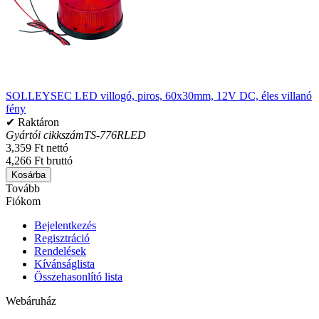
SOLLEYSEC LED villogó, piros, 60x30mm, 12V DC, éles villanó
fény
✔ Raktáron
Gyártói cikkszám
TS-776RLED
3,359 Ft nettó
4,266 Ft bruttó
Kosárba
Tovább
Fiókom
Bejelentkezés
Regisztráció
Rendelések
Kívánságlista
Összehasonlító lista
Webáruház