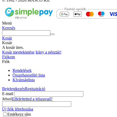
© 1992 - 2026 MASCO Kft.
Menü
Keresés
Kosár
Kosár
A kosár üres.
Kosár megtekintése
Irány a pénztár!
Fiókom
Fiók
Rendelések
Összehasonlító lista
Kívánságlista
Bejelentkezés
Regisztráció
E-mail
Jelszó
Elfelejtetted a jelszavad?
Új fiók létrehozása
Emlékezz rám