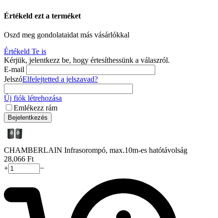
Értékeld ezt a terméket
Oszd meg gondolataidat más vásárlókkal
Értékeld Te is
Kérjük, jelentkezz be, hogy értesíthessünk a válaszról.
E-mail
Jelszó
Elfelejtetted a jelszavad?
Új fiók létrehozása
Emlékezz rám
Bejelentkezés
CHAMBERLAIN Infrasorompó, max.10m-es hatótávolság
28,066
Ft
+
−