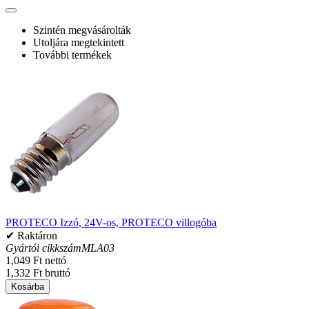
Szintén megvásárolták
Utoljára megtekintett
További termékek
PROTECO Izzó, 24V-os, PROTECO villogóba
✔ Raktáron
Gyártói cikkszám
MLA03
1,049 Ft nettó
1,332 Ft bruttó
Kosárba