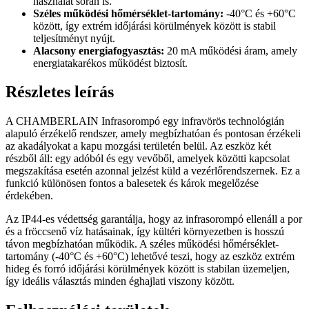
használat során is.
Széles működési hőmérséklet-tartomány:
-40°C és +60°C
között, így extrém időjárási körülmények között is stabil
teljesítményt nyújt.
Alacsony energiafogyasztás:
20 mA működési áram, amely
energiatakarékos működést biztosít.
Részletes leírás
A CHAMBERLAIN Infrasorompó egy infravörös technológián
alapuló érzékelő rendszer, amely megbízhatóan és pontosan érzékeli
az akadályokat a kapu mozgási területén belül. Az eszköz két
részből áll: egy adóból és egy vevőből, amelyek közötti kapcsolat
megszakítása esetén azonnal jelzést küld a vezérlőrendszernek. Ez a
funkció különösen fontos a balesetek és károk megelőzése
érdekében.
Az IP44-es védettség garantálja, hogy az infrasorompó ellenáll a por
és a fröccsenő víz hatásainak, így kültéri környezetben is hosszú
távon megbízhatóan működik. A széles működési hőmérséklet-
tartomány (-40°C és +60°C) lehetővé teszi, hogy az eszköz extrém
hideg és forró időjárási körülmények között is stabilan üzemeljen,
így ideális választás minden éghajlati viszony között.