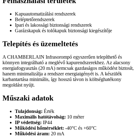
Felhasználási területek
Kapuautomatizálási rendszerek
Beléptetőrendszerek
Ipari és lakossági biztonsági rendszerek
Garázskapuk és tolókapuk biztonsági kiegészítője
Telepítés és üzemeltetés
A CHAMBERLAIN Infrasorompó egyszerűen telepíthető és
könnyen integrálható a meglévő kapurendszerekhez. Az alacsony
energiafogyasztás (20 mA) nemcsak gazdaságos működést biztosít,
hanem minimalizálja a rendszer energiaigényét is. A készülék
karbantartása minimális, így hosszú távon is költséghatékony
megoldást nyújt.
Műszaki adatok
Tulajdonság:
Érték
Maximális hatótávolság:
10 méter
IP védettség:
IP44
Működési hőmérséklet:
-40°C és +60°C
Működési áram:
20 mA