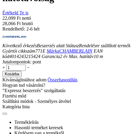
Értékeld Te is
22,099 Ft nettó
28,066 Ft bruttó
Rendelhető: 2-6 hét
Következő érkezés
Beszerzés alatt
Státusz
Rendelésre szállított termék
Gyártói cikkszám
771E
Márka
CHAMBERLAIN
EAN
kód
4014243215424
Garancia
2
év
Max. hatótáv
10
m
Jutalompontok:
pont
+
−
Kosárba
Kivánságlistához adom
Összehasonlítás
Hogyan tud vásárolni?
"Expressz beszerzés" szolgáltatás
Fizetési mód
Szállítási módok - Személyes átvétel
Kategória lista
Termékleírás
Hasonló terméket keresek
Kérdésem van a termékről