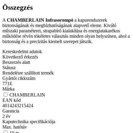
Összegzés
A
CHAMBERLAIN Infrasorompó
a kapurendszerek
biztonságának és megbízhatóságának alapvető eleme. Kiváló
műszaki paraméterei, strapabíró kialakítása és energiatakarékos
működése révén tökéletes választás minden olyan helyszínen, ahol a
biztonság és a precizitás kiemelt szerepet játszik.
Kereskedelmi adatok
Következő érkezés
Beszerzés alatt
Státusz
Rendelésre szállított termék
Gyártói cikkszám
771E
Márka
CHAMBERLAIN
EAN kód
4014243215424
Garancia
2
év
Kaputechnika specifikációja
Max. hatótáv
10
m