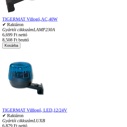
TIGERMAT Villogó,AC,40W
✔ Raktáron
Gyártói cikkszám
LAMP230A
6,699 Ft nettó
8,508 Ft bruttó
Kosárba
TIGERMAT Villlogó, LED,12/24V
✔ Raktáron
Gyártói cikkszám
LUXB
6,879 Ft nettó