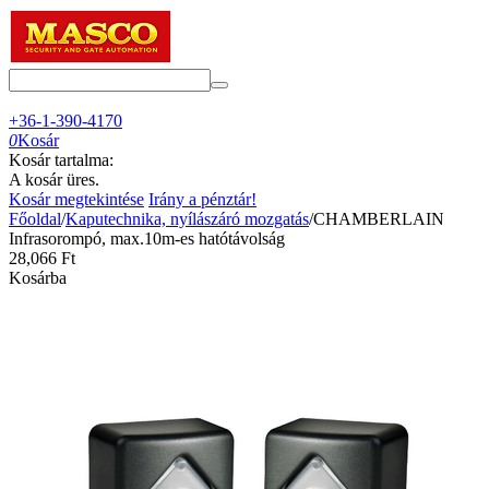
+36-1-390-4170
0
Kosár
Kosár tartalma:
A kosár üres.
Kosár megtekintése
Irány a pénztár!
Főoldal
/
Kaputechnika, nyílászáró mozgatás
/
CHAMBERLAIN
Infrasorompó, max.10m-es hatótávolság
28,066
Ft
Kosárba