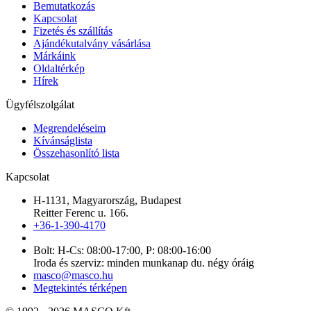
Bemutatkozás
Kapcsolat
Fizetés és szállítás
Ajándékutalvány vásárlása
Márkáink
Oldaltérkép
Hírek
Ügyfélszolgálat
Megrendeléseim
Kívánságlista
Összehasonlító lista
Kapcsolat
H-1131, Magyarország, Budapest
Reitter Ferenc u. 166.
+36-1-390-4170
Bolt: H-Cs: 08:00-17:00, P: 08:00-16:00
Iroda és szerviz: minden munkanap du. négy óráig
masco@masco.hu
Megtekintés térképen