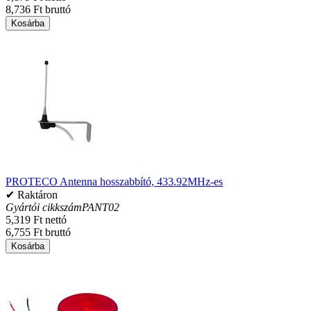
8,736 Ft bruttó
Kosárba
PROTECO Antenna hosszabbító, 433.92MHz-es
✔ Raktáron
Gyártói cikkszám
PANT02
5,319 Ft nettó
6,755 Ft bruttó
Kosárba