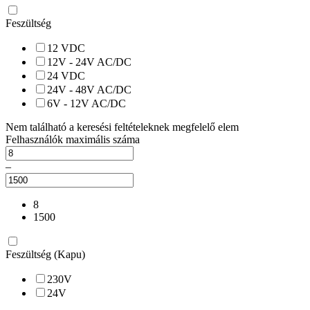
Feszültség
12 VDC
12V - 24V AC/DC
24 VDC
24V - 48V AC/DC
6V - 12V AC/DC
Nem található a keresési feltételeknek megfelelő elem
Felhasználók maximális száma
–
8
1500
Feszültség (Kapu)
230V
24V