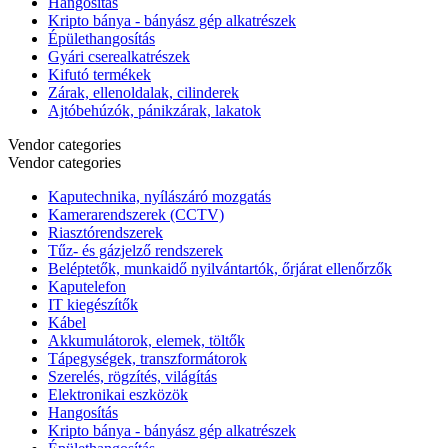
Hangosítás
Kripto bánya - bányász gép alkatrészek
Épülethangosítás
Gyári cserealkatrészek
Kifutó termékek
Zárak, ellenoldalak, cilinderek
Ajtóbehúzók, pánikzárak, lakatok
Vendor categories
Vendor categories
Kaputechnika, nyílászáró mozgatás
Kamerarendszerek (CCTV)
Riasztórendszerek
Tűz- és gázjelző rendszerek
Beléptetők, munkaidő nyilvántartók, őrjárat ellenőrzők
Kaputelefon
IT kiegészítők
Kábel
Akkumulátorok, elemek, töltők
Tápegységek, transzformátorok
Szerelés, rögzítés, világítás
Elektronikai eszközök
Hangosítás
Kripto bánya - bányász gép alkatrészek