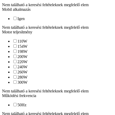
Nem található a keresési feltételeknek megfelelő elem
Mobil alkalmazás
Igen
Nem található a keresési feltételeknek megfelelő elem
Motor teljesítmény
110
W
154
W
198
W
200
W
220
W
240
W
260
W
280
W
300
W
Nem található a keresési feltételeknek megfelelő elem
Működési frekvencia
50
Hz
Nem található a keresési feltételeknek megfelelő elem