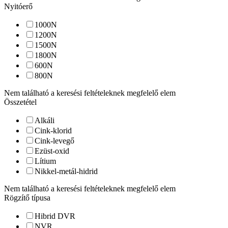
Nyitóerő
1000
N
1200
N
1500
N
1800
N
600
N
800
N
Nem található a keresési feltételeknek megfelelő elem
Összetétel
Alkáli
Cink-klorid
Cink-levegő
Ezüst-oxid
Lítium
Nikkel-metál-hidrid
Nem található a keresési feltételeknek megfelelő elem
Rögzítő típusa
Hibrid DVR
NVR