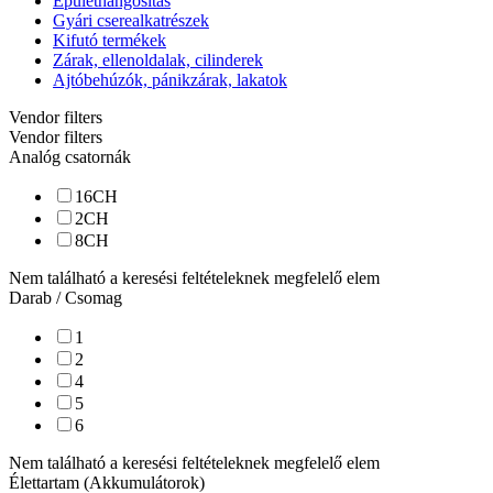
Épülethangosítás
Gyári cserealkatrészek
Kifutó termékek
Zárak, ellenoldalak, cilinderek
Ajtóbehúzók, pánikzárak, lakatok
Vendor filters
Vendor filters
Analóg csatornák
16
CH
2
CH
8
CH
Nem található a keresési feltételeknek megfelelő elem
Darab / Csomag
1
2
4
5
6
Nem található a keresési feltételeknek megfelelő elem
Élettartam (Akkumulátorok)