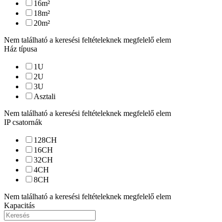
16
m²
18
m²
20
m²
Nem található a keresési feltételeknek megfelelő elem
Ház típusa
1U
2U
3U
Asztali
Nem található a keresési feltételeknek megfelelő elem
IP csatornák
128
CH
16
CH
32
CH
4
CH
8
CH
Nem található a keresési feltételeknek megfelelő elem
Kapacitás