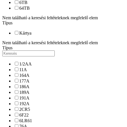
6
TB
64
TB
Nem található a keresési feltételeknek megfelelő elem
Típus
Kártya
Nem található a keresési feltételeknek megfelelő elem
Típus
1/2AA
11A
164A
177A
186A
189A
191A
192A
2CR5
6F22
6LR61
76A