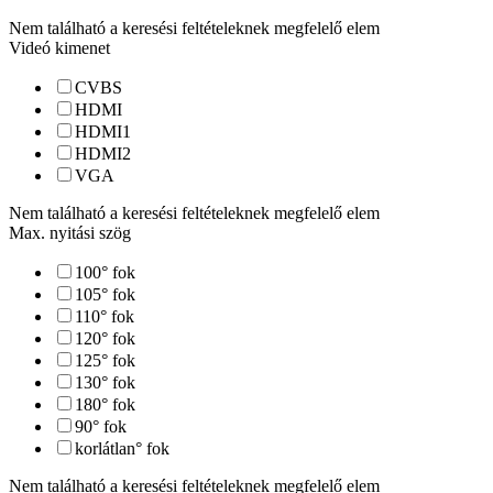
Nem található a keresési feltételeknek megfelelő elem
Videó kimenet
CVBS
HDMI
HDMI1
HDMI2
VGA
Nem található a keresési feltételeknek megfelelő elem
Max. nyitási szög
100
° fok
105
° fok
110
° fok
120
° fok
125
° fok
130
° fok
180
° fok
90
° fok
korlátlan
° fok
Nem található a keresési feltételeknek megfelelő elem