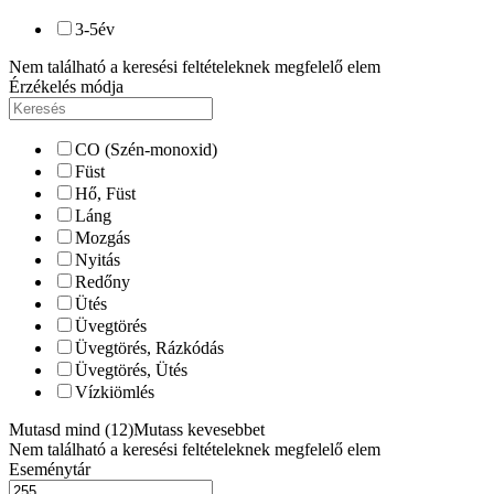
3-5
év
Nem található a keresési feltételeknek megfelelő elem
Érzékelés módja
CO (Szén-monoxid)
Füst
Hő, Füst
Láng
Mozgás
Nyitás
Redőny
Ütés
Üvegtörés
Üvegtörés, Rázkódás
Üvegtörés, Ütés
Vízkiömlés
Mutasd mind (12)
Mutass kevesebbet
Nem található a keresési feltételeknek megfelelő elem
Eseménytár