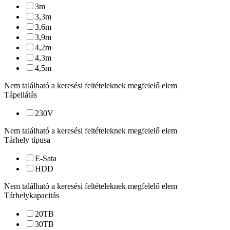
3
m
3,3
m
3,6
m
3,9
m
4,2
m
4,3
m
4,5
m
Nem található a keresési feltételeknek megfelelő elem
Tápellátás
230
V
Nem található a keresési feltételeknek megfelelő elem
Tárhely típusa
E-Sata
HDD
Nem található a keresési feltételeknek megfelelő elem
Tárhelykapacitás
20
TB
30
TB