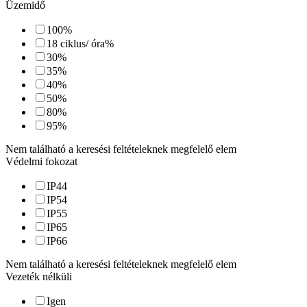
Üzemidő
100
%
18 ciklus/ óra
%
30
%
35
%
40
%
50
%
80
%
95
%
Nem található a keresési feltételeknek megfelelő elem
Védelmi fokozat
IP44
IP54
IP55
IP65
IP66
Nem található a keresési feltételeknek megfelelő elem
Vezeték nélküli
Igen