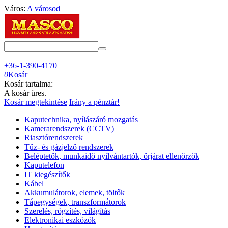
Város:
A városod
+36-1-390-4170
0
Kosár
Kosár tartalma:
A kosár üres.
Kosár megtekintése
Irány a pénztár!
Kaputechnika, nyílászáró mozgatás
Kamerarendszerek (CCTV)
Riasztórendszerek
Tűz- és gázjelző rendszerek
Beléptetők, munkaidő nyilvántartók, őrjárat ellenőrzők
Kaputelefon
IT kiegészítők
Kábel
Akkumulátorok, elemek, töltők
Tápegységek, transzformátorok
Szerelés, rögzítés, világítás
Elektronikai eszközök