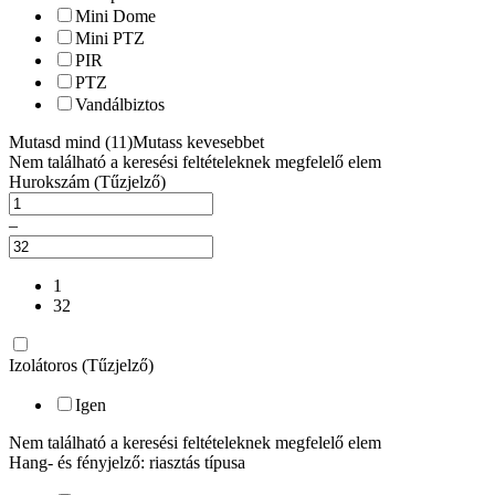
Mini Dome
Mini PTZ
PIR
PTZ
Vandálbiztos
Mutasd mind (11)
Mutass kevesebbet
Nem található a keresési feltételeknek megfelelő elem
Hurokszám (Tűzjelző)
–
1
32
Izolátoros (Tűzjelző)
Igen
Nem található a keresési feltételeknek megfelelő elem
Hang- és fényjelző: riasztás típusa