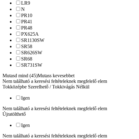
LR9
N
PR10
PR41
PR48
PX625A
SR1130SW
SR58
SR626SW
SR68
SR731SW
Mutasd mind (45)
Mutass kevesebbet
Nem található a keresési feltételeknek megfelelő elem
Tokközépbe Szerelhető / Tokkivágás Nélkül
Igen
Nem található a keresési feltételeknek megfelelő elem
Újratölthető
Igen
Nem található a keresési feltételeknek megfelelő elem