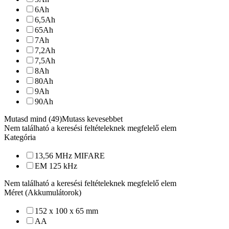
6
Ah
6,5
Ah
65
Ah
7
Ah
7,2
Ah
7,5
Ah
8
Ah
80
Ah
9
Ah
90
Ah
Mutasd mind (49)
Mutass kevesebbet
Nem található a keresési feltételeknek megfelelő elem
Kategória
13,56 MHz MIFARE
EM 125 kHz
Nem található a keresési feltételeknek megfelelő elem
Méret (Akkumulátorok)
152 x 100 x 65 mm
AA