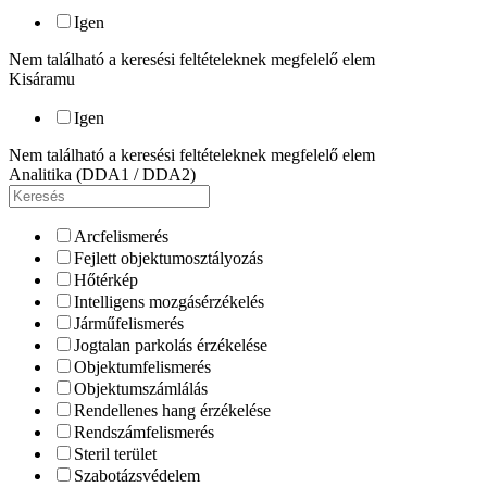
Igen
Nem található a keresési feltételeknek megfelelő elem
Kisáramu
Igen
Nem található a keresési feltételeknek megfelelő elem
Analitika (DDA1 / DDA2)
Arcfelismerés
Fejlett objektumosztályozás
Hőtérkép
Intelligens mozgásérzékelés
Járműfelismerés
Jogtalan parkolás érzékelése
Objektumfelismerés
Objektumszámlálás
Rendellenes hang érzékelése
Rendszámfelismerés
Steril terület
Szabotázsvédelem