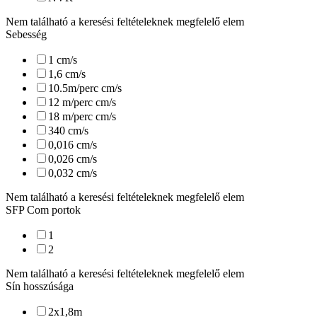
Nem található a keresési feltételeknek megfelelő elem
Sebesség
1
cm/s
1,6
cm/s
10.5m/perc
cm/s
12 m/perc
cm/s
18 m/perc
cm/s
340
cm/s
0,016
cm/s
0,026
cm/s
0,032
cm/s
Nem található a keresési feltételeknek megfelelő elem
SFP Com portok
1
2
Nem található a keresési feltételeknek megfelelő elem
Sín hosszúsága
2x1,8
m