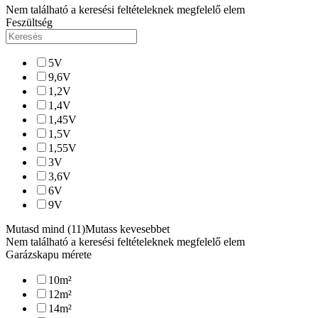
Nem található a keresési feltételeknek megfelelő elem
Feszültség
5
V
9,6
V
1,2
V
1,4
V
1,45
V
1,5
V
1,55
V
3
V
3,6
V
6
V
9
V
Mutasd mind (11)
Mutass kevesebbet
Nem található a keresési feltételeknek megfelelő elem
Garázskapu mérete
10
m²
12
m²
14
m²