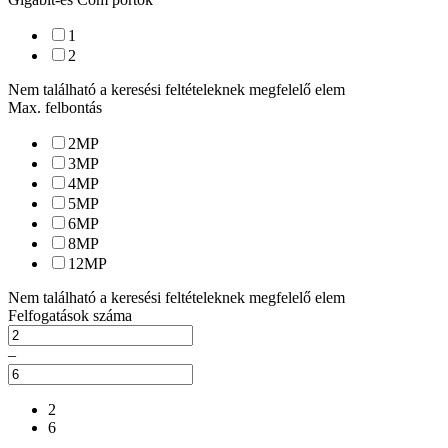
1
2
Nem található a keresési feltételeknek megfelelő elem
Max. felbontás
2
MP
3
MP
4
MP
5
MP
6
MP
8
MP
12
MP
Nem található a keresési feltételeknek megfelelő elem
Felfogatások száma
–
2
6