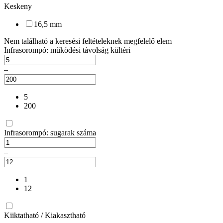
Keskeny
16,5 mm
Nem található a keresési feltételeknek megfelelő elem
Infrasorompó: működési távolság kültéri
–
5
200
Infrasorompó: sugarak száma
–
1
12
Kiiktatható / Kiakasztható