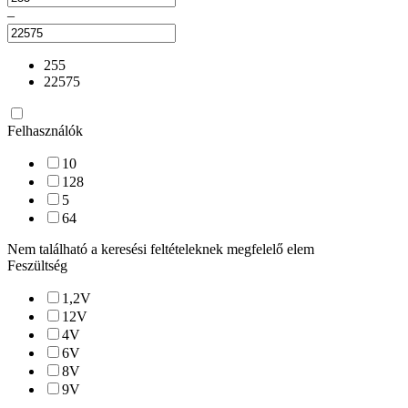
–
255
22575
Felhasználók
10
128
5
64
Nem található a keresési feltételeknek megfelelő elem
Feszültség
1,2
V
12
V
4
V
6
V
8
V
9
V