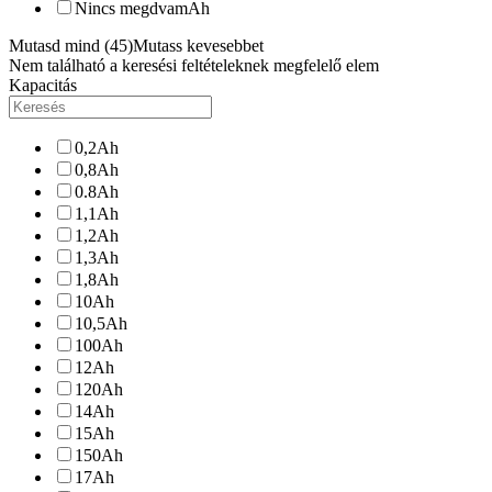
Nincs megdva
mAh
Mutasd mind (45)
Mutass kevesebbet
Nem található a keresési feltételeknek megfelelő elem
Kapacitás
0,2
Ah
0,8
Ah
0.8
Ah
1,1
Ah
1,2
Ah
1,3
Ah
1,8
Ah
10
Ah
10,5
Ah
100
Ah
12
Ah
120
Ah
14
Ah
15
Ah
150
Ah
17
Ah