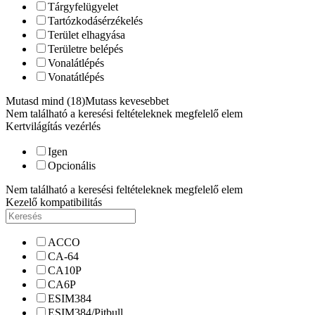
Tárgyfelügyelet
Tartózkodásérzékelés
Terület elhagyása
Területre belépés
Vonalátlépés
Vonatátlépés
Mutasd mind (18)
Mutass kevesebbet
Nem található a keresési feltételeknek megfelelő elem
Kertvilágítás vezérlés
Igen
Opcionális
Nem található a keresési feltételeknek megfelelő elem
Kezelő kompatibilitás
ACCO
CA-64
CA10P
CA6P
ESIM384
ESIM384/Pitbull