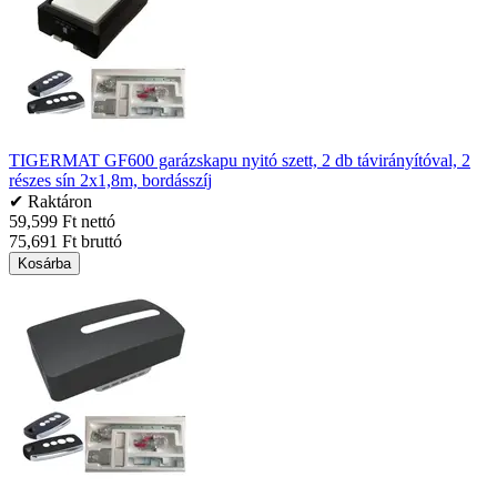
TIGERMAT GF600 garázskapu nyitó szett, 2 db távirányítóval, 2
részes sín 2x1,8m, bordásszíj
✔ Raktáron
59,599 Ft nettó
75,691 Ft bruttó
Kosárba