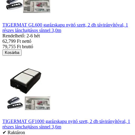
TIGERMAT GL600 garázskapu nyitó szett, 2 db távirányítóval, 1
részes lánchajtásos sínnel 3,0m
Rendelhető: 2-6 hét
62,799 Ft nettó
79,755 Ft bruttó
Kosárba
TIGERMAT GF1000 garázskapu nyitó szett, 2 db távirányítóval, 1
részes lánchajtásos sínnel 3,6m
✔ Raktáron