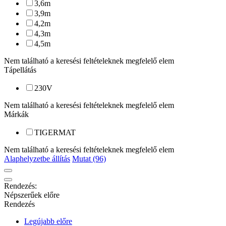
3,6
m
3,9
m
4,2
m
4,3
m
4,5
m
Nem található a keresési feltételeknek megfelelő elem
Tápellátás
230
V
Nem található a keresési feltételeknek megfelelő elem
Márkák
TIGERMAT
Nem található a keresési feltételeknek megfelelő elem
Alaphelyzetbe állítás
Mutat (96)
Rendezés:
Népszerűek előre
Rendezés
Legújabb előre