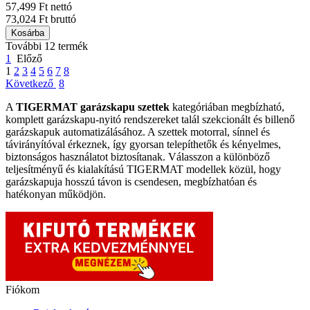
57,499 Ft nettó
73,024 Ft bruttó
Kosárba
További 12 termék
1
Előző
1
2
3
4
5
6
7
8
Következő
8
A
TIGERMAT garázskapu szettek
kategóriában megbízható,
komplett garázskapu-nyitó rendszereket talál szekcionált és billenő
garázskapuk automatizálásához. A szettek motorral, sínnel és
távirányítóval érkeznek, így gyorsan telepíthetők és kényelmes,
biztonságos használatot biztosítanak. Válasszon a különböző
teljesítményű és kialakítású TIGERMAT modellek közül, hogy
garázskapuja hosszú távon is csendesen, megbízhatóan és
hatékonyan működjön.
Fiókom