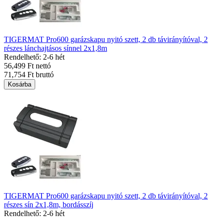
TIGERMAT Pro600 garázskapu nyitó szett, 2 db távirányítóval, 2
részes lánchajtásos sínnel 2x1,8m
Rendelhető: 2-6 hét
56,499 Ft nettó
71,754 Ft bruttó
Kosárba
TIGERMAT Pro600 garázskapu nyitó szett, 2 db távirányítóval, 2
részes sín 2x1,8m, bordásszíj
Rendelhető: 2-6 hét