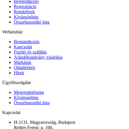
Bejelentkezés
Regisztráció
Rendelések
Kívánságlista
Összehasonlító lista
Webáruház
Bemutatkozás
Kapcsolat
Fizetés és szállítás
Ajándékutalvány vásárlása
Márkáink
Oldaltérkép
Hírek
Ügyfélszolgálat
Megrendeléseim
Kívánságlista
Összehasonlító lista
Kapcsolat
H-1131, Magyarország, Budapest
Reitter Ferenc u. 166.