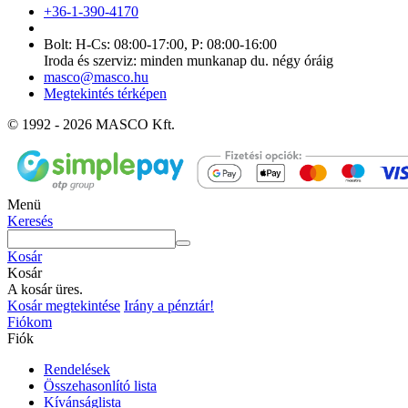
+36-1-390-4170
Bolt: H-Cs: 08:00-17:00, P: 08:00-16:00
Iroda és szerviz: minden munkanap du. négy óráig
masco@masco.hu
Megtekintés térképen
© 1992 - 2026 MASCO Kft.
Menü
Keresés
Kosár
Kosár
A kosár üres.
Kosár megtekintése
Irány a pénztár!
Fiókom
Fiók
Rendelések
Összehasonlító lista
Kívánságlista