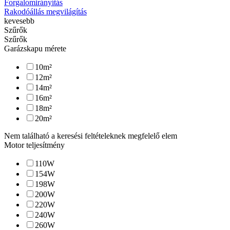
Forgalomirányítás
Rakodóállás megvilágítás
kevesebb
Szűrők
Szűrők
Garázskapu mérete
10
m²
12
m²
14
m²
16
m²
18
m²
20
m²
Nem található a keresési feltételeknek megfelelő elem
Motor teljesítmény
110
W
154
W
198
W
200
W
220
W
240
W
260
W