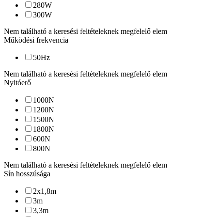
280
W
300
W
Nem található a keresési feltételeknek megfelelő elem
Működési frekvencia
50
Hz
Nem található a keresési feltételeknek megfelelő elem
Nyitóerő
1000
N
1200
N
1500
N
1800
N
600
N
800
N
Nem található a keresési feltételeknek megfelelő elem
Sín hosszúsága
2x1,8
m
3
m
3,3
m