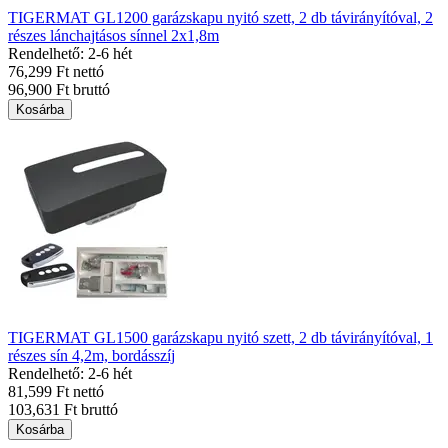
TIGERMAT GL1200 garázskapu nyitó szett, 2 db távirányítóval, 2
részes lánchajtásos sínnel 2x1,8m
Rendelhető: 2-6 hét
76,299 Ft nettó
96,900 Ft bruttó
Kosárba
TIGERMAT GL1500 garázskapu nyitó szett, 2 db távirányítóval, 1
részes sín 4,2m, bordásszíj
Rendelhető: 2-6 hét
81,599 Ft nettó
103,631 Ft bruttó
Kosárba