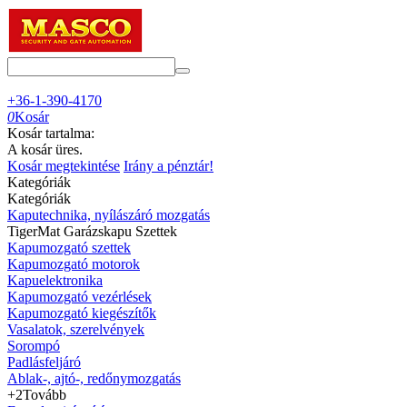
+36-1-390-4170
0
Kosár
Kosár tartalma:
A kosár üres.
Kosár megtekintése
Irány a pénztár!
Kategóriák
Kategóriák
Kaputechnika, nyílászáró mozgatás
TigerMat Garázskapu Szettek
Kapumozgató szettek
Kapumozgató motorok
Kapuelektronika
Kapumozgató vezérlések
Kapumozgató kiegészítők
Vasalatok, szerelvények
Sorompó
Padlásfeljáró
Ablak-, ajtó-, redőnymozgatás
+2
Tovább