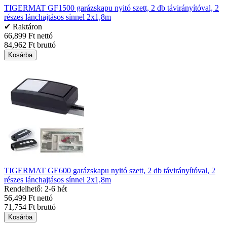
TIGERMAT GF1500 garázskapu nyitó szett, 2 db távirányítóval, 2
részes lánchajtásos sínnel 2x1,8m
✔ Raktáron
66,899 Ft nettó
84,962 Ft bruttó
Kosárba
TIGERMAT GE600 garázskapu nyitó szett, 2 db távirányítóval, 2
részes lánchajtásos sínnel 2x1,8m
Rendelhető: 2-6 hét
56,499 Ft nettó
71,754 Ft bruttó
Kosárba