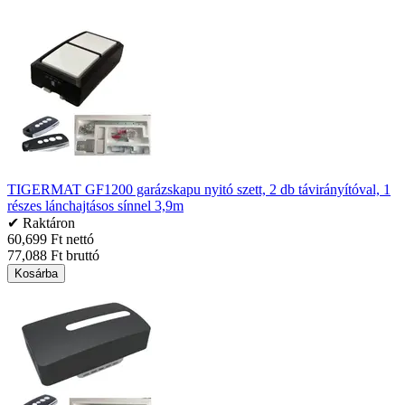
TIGERMAT GF1200 garázskapu nyitó szett, 2 db távirányítóval, 1
részes lánchajtásos sínnel 3,9m
✔ Raktáron
60,699 Ft nettó
77,088 Ft bruttó
Kosárba