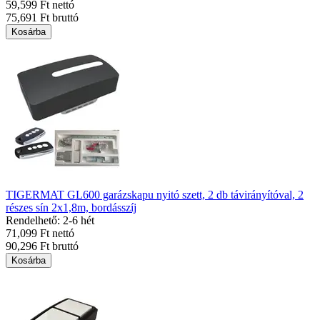
59,599 Ft nettó
75,691 Ft bruttó
Kosárba
TIGERMAT GL600 garázskapu nyitó szett, 2 db távirányítóval, 2
részes sín 2x1,8m, bordásszíj
Rendelhető: 2-6 hét
71,099 Ft nettó
90,296 Ft bruttó
Kosárba