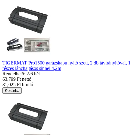
TIGERMAT Pro1500 garázskapu nyitó szett, 2 db távirányítóval, 1
részes lánchajtásos sínnel 4,2m
Rendelhető: 2-6 hét
63,799 Ft nettó
81,025 Ft bruttó
Kosárba